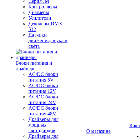
Серия JM
Контроллеры
Диммеры
Усилители
Декодеры DMX
512
Датчики
движения, звука и
света
Блоки питания и
драйверы
AC/DC блоки
питания 5V
AC/DC блоки
питания 12V
AC/DC блоки
питания 24V
AC/DC блоки
питания 48V
Драйверы для
мощных
Как 
светодиодов
О магазине
Драйверы для