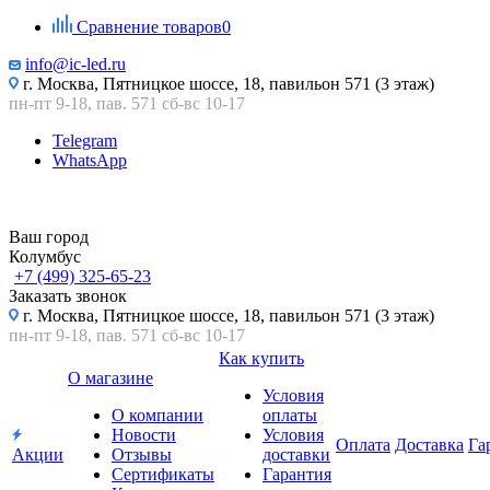
Сравнение товаров
0
info@ic-led.ru
г. Москва, Пятницкое шоссе, 18, павильон 571 (3 этаж)
пн-пт 9-18, пав. 571 сб-вс 10-17
Telegram
WhatsApp
Ваш город
Колумбус
+7 (499) 325-65-23
Заказать звонок
г. Москва, Пятницкое шоссе, 18, павильон 571 (3 этаж)
пн-пт 9-18, пав. 571 сб-вс 10-17
Как купить
О магазине
Условия
О компании
оплаты
Новости
Условия
Оплата
Доставка
Га
Акции
Отзывы
доставки
Сертификаты
Гарантия