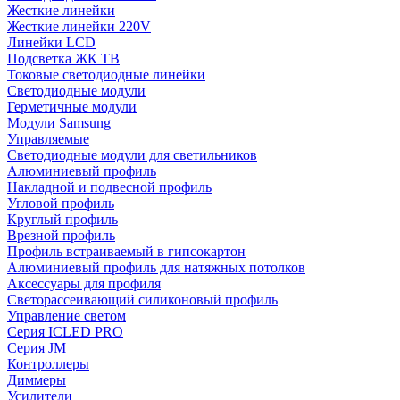
Жесткие линейки
Жесткие линейки 220V
Линейки LCD
Подсветка ЖК ТВ
Токовые светодиодные линейки
Светодиодные модули
Герметичные модули
Модули Samsung
Управляемые
Светодиодные модули для светильников
Алюминиевый профиль
Накладной и подвесной профиль
Угловой профиль
Круглый профиль
Врезной профиль
Профиль встраиваемый в гипсокартон
Алюминиевый профиль для натяжных потолков
Аксессуары для профиля
Светорассеивающий силиконовый профиль
Управление светом
Серия ICLED PRO
Серия JM
Контроллеры
Диммеры
Усилители