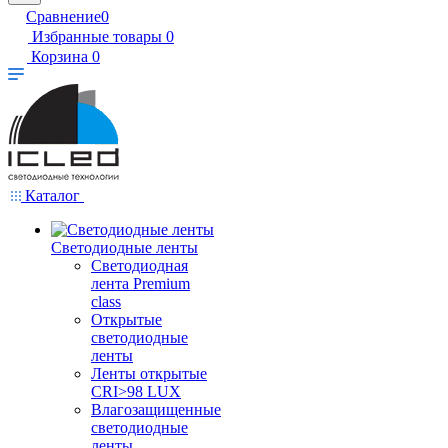
Сравнение
0
Избранные товары
0
Корзина
0
Каталог
Светодиодные ленты
Светодиодная
лента Premium
class
Открытые
светодиодные
ленты
Ленты открытые
CRI>98 LUX
Влагозащищенные
светодиодные
ленты