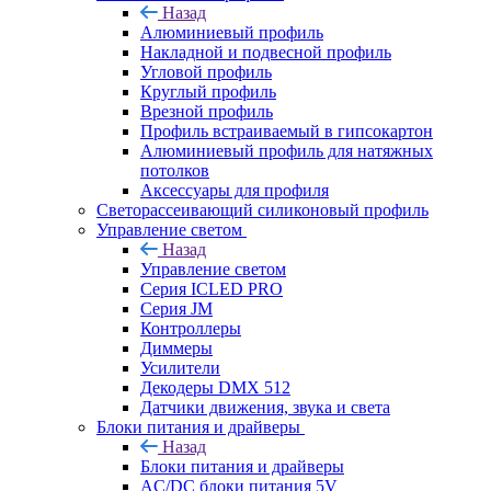
Назад
Алюминиевый профиль
Накладной и подвесной профиль
Угловой профиль
Круглый профиль
Врезной профиль
Профиль встраиваемый в гипсокартон
Алюминиевый профиль для натяжных
потолков
Аксессуары для профиля
Светорассеивающий силиконовый профиль
Управление светом
Назад
Управление светом
Серия ICLED PRO
Серия JM
Контроллеры
Диммеры
Усилители
Декодеры DMX 512
Датчики движения, звука и света
Блоки питания и драйверы
Назад
Блоки питания и драйверы
AC/DC блоки питания 5V