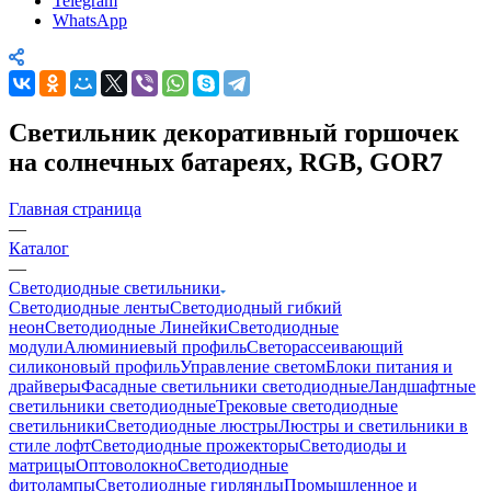
Telegram
WhatsApp
Светильник декоративный горшочек
на солнечных батареях, RGB, GOR7
Главная страница
—
Каталог
—
Светодиодные светильники
Светодиодные ленты
Светодиодный гибкий
неон
Светодиодные Линейки
Светодиодные
модули
Алюминиевый профиль
Светорассеивающий
силиконовый профиль
Управление светом
Блоки питания и
драйверы
Фасадные светильники светодиодные
Ландшафтные
светильники светодиодные
Трековые светодиодные
светильники
Светодиодные люстры
Люстры и светильники в
стиле лофт
Светодиодные прожекторы
Светодиоды и
матрицы
Оптоволокно
Светодиодные
фитолампы
Светодиодные гирлянды
Промышленное и