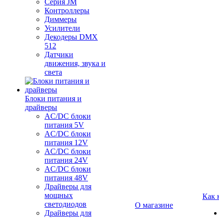
Серия JM
Контроллеры
Диммеры
Усилители
Декодеры DMX
512
Датчики
движения, звука и
света
Блоки питания и
драйверы
AC/DC блоки
питания 5V
AC/DC блоки
питания 12V
AC/DC блоки
питания 24V
AC/DC блоки
питания 48V
Драйверы для
мощных
Как 
светодиодов
О магазине
Драйверы для