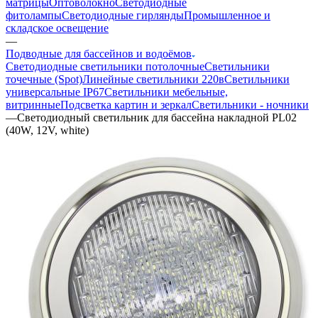
матрицы
Оптоволокно
Светодиодные
фитолампы
Светодиодные гирлянды
Промышленное и
складское освещение
—
Подводные для бассейнов и водоёмов
Светодиодные светильники потолочные
Светильники
точечные (Spot)
Линейные светильники 220в
Светильники
универсальные IP67
Светильники мебельные,
витринные
Подсветка картин и зеркал
Светильники - ночники
—
Светодиодный светильник для бассейна накладной PL02
(40W, 12V, white)