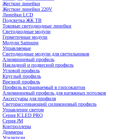
Жесткие линейки
Жесткие линейки 220V
Линейки LCD
Подсветка ЖК ТВ
Токовые светодиодные линейки
Светодиодные модули
Герметичные модули
Модули Samsung
Управляемые
Светодиодные модули для светильников
Алюминиевый профиль
Накладной и подвесной профиль
Угловой профиль
Круглый профиль
Врезной профиль
Профиль встраиваемый в гипсокартон
Алюминиевый профиль для натяжных потолков
Аксессуары для профиля
Светорассеивающий силиконовый профиль
Управление светом
Серия ICLED PRO
Серия JM
Контроллеры
Диммеры
Усилители