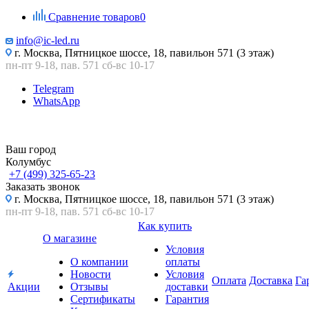
Сравнение товаров
0
info@ic-led.ru
г. Москва, Пятницкое шоссе, 18, павильон 571 (3 этаж)
пн-пт 9-18, пав. 571 сб-вс 10-17
Telegram
WhatsApp
Ваш город
Колумбус
+7 (499) 325-65-23
Заказать звонок
г. Москва, Пятницкое шоссе, 18, павильон 571 (3 этаж)
пн-пт 9-18, пав. 571 сб-вс 10-17
Как купить
О магазине
Условия
О компании
оплаты
Новости
Условия
Оплата
Доставка
Га
Акции
Отзывы
доставки
Сертификаты
Гарантия