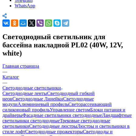
Telegram
WhatsApp
Светодиодный светильник для
бассейна накладной PL02 (40W, 12V,
white)
Главная страница
—
Каталог
—
Светодиодные светильники
Светодиодные ленты
Светодиодный гибкий
неон
Светодиодные Линейки
Светодиодные
модули
Алюминиевый профиль
Светорассеивающий
силиконовый профиль
Управление светом
Блоки питания и
драйверы
Фасадные светильники светодиодные
Ландшафтные
светильники светодиодные
Трековые светодиодные
светильники
Светодиодные люстры
Люстры и светильники в
стиле лофт
Светодиодные прожекторы
Светодиоды и