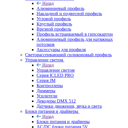
Назад
Алюминиевый профиль
Накладной и подвесной профиль
Угловой профиль
Круглый профиль
Врезной профиль
Профиль встраиваемый в гипсокартон
Алюминиевый профиль для натяжных
потолков
Аксессуары для профиля
Светорассеивающий силиконовый профиль
Управление светом
Назад
Управление светом
Серия ICLED PRO
Серия JM
Контроллеры
Диммеры
Усилители
Декодеры DMX 512
Датчики движения, звука и света
Блоки питания и драйверы
Назад
Блоки питания и драйверы
AC/DC блоки питания 5V