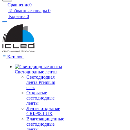
Сравнение
0
Избранные товары
0
Корзина
0
Каталог
Светодиодные ленты
Светодиодная
лента Premium
class
Открытые
светодиодные
ленты
Ленты открытые
CRI>98 LUX
Влагозащищенные
светодиодные
ленты