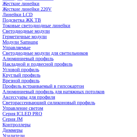
Жесткие линейки
Жесткие линейки 220V
Линейки LCD
Подсветка ЖК ТВ
Токовые светодиодные линейки
Светодиодные модули
Герметичные модули
Модули Samsung
Управляемые
Светодиодные модули для светильников
Алюминиевый профиль
Накладной и подвесной профиль
Угловой профиль
Круглый профиль
Врезной профиль
Профиль встраиваемый в гипсокартон
Алюминиевый профиль для натяжных потолков
Аксессуары для профиля
Светорассеивающий силиконовый профиль
Управление светом
Серия ICLED PRO
Серия JM
Контроллеры
Диммеры
Усилители