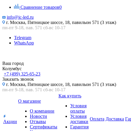
Сравнение товаров
0
info@ic-led.ru
г. Москва, Пятницкое шоссе, 18, павильон 571 (3 этаж)
пн-пт 9-18, пав. 571 сб-вс 10-17
Telegram
WhatsApp
Ваш город
Колумбус
+7 (499) 325-65-23
Заказать звонок
г. Москва, Пятницкое шоссе, 18, павильон 571 (3 этаж)
пн-пт 9-18, пав. 571 сб-вс 10-17
Как купить
О магазине
Условия
О компании
оплаты
Новости
Условия
Оплата
Доставка
Га
Акции
Отзывы
доставки
Сертификаты
Гарантия