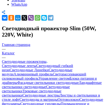
Telegram
WhatsApp
Светодиодный прожектор Slim (50W,
220V, White)
Главная страница
—
Каталог
—
Светодиодные прожекторы
Светодиодные ленты
Светодиодный гибкий
неон
Светодиодные Линейки
Светодиодные
модули
Алюминиевый профиль
Светорассеивающий
силиконовый профиль
Управление светом
Блоки питания и
драйверы
Фасадные светильники светодиодные
Ландшафтные
светильники светодиодные
Светодиодные
светильники
Трековые светодиодные
светильники
Светодиодные люстры
Люстры и светильники в
стиле лофт
Светодиоды и матрицы
Оптоволокно
Светодиодные
фитолампы
Светодиодные гирлянды
Промышленное и