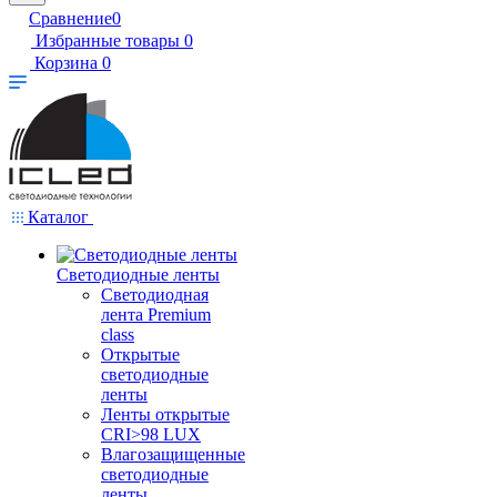
Сравнение
0
Избранные товары
0
Корзина
0
Каталог
Светодиодные ленты
Светодиодная
лента Premium
class
Открытые
светодиодные
ленты
Ленты открытые
CRI>98 LUX
Влагозащищенные
светодиодные
ленты