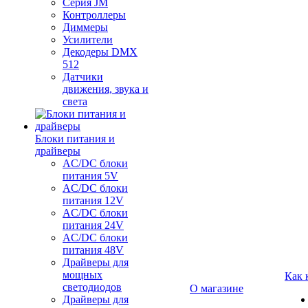
Серия JM
Контроллеры
Диммеры
Усилители
Декодеры DMX
512
Датчики
движения, звука и
света
Блоки питания и
драйверы
AC/DC блоки
питания 5V
AC/DC блоки
питания 12V
AC/DC блоки
питания 24V
AC/DC блоки
питания 48V
Драйверы для
мощных
Как 
светодиодов
О магазине
Драйверы для