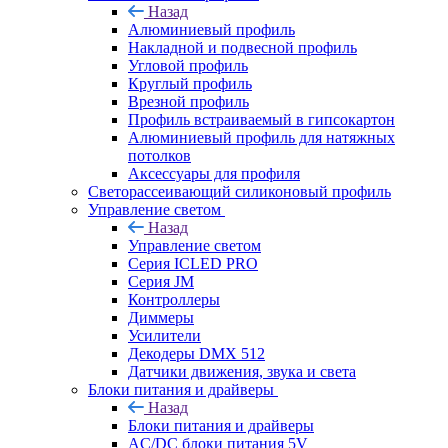
Назад
Алюминиевый профиль
Накладной и подвесной профиль
Угловой профиль
Круглый профиль
Врезной профиль
Профиль встраиваемый в гипсокартон
Алюминиевый профиль для натяжных
потолков
Аксессуары для профиля
Светорассеивающий силиконовый профиль
Управление светом
Назад
Управление светом
Серия ICLED PRO
Серия JM
Контроллеры
Диммеры
Усилители
Декодеры DMX 512
Датчики движения, звука и света
Блоки питания и драйверы
Назад
Блоки питания и драйверы
AC/DC блоки питания 5V