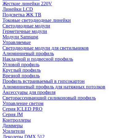
Жесткие линейки 220V
Линейки LCD
Подсветка ЖК ТВ
Токовые светодиодные линейки
Светодиодные модули
Герметичные модули
Модули Samsung
Управляемые
Светодиодные модули для светильников
Алюминиевый профиль
Накладной и подвесной профиль
Угловой профиль
Круглый профиль
Врезной профиль
Профиль встраиваемый в гипсокартон
Алюминиевый профиль для натяжных потолков
Аксессуары для профиля
Светорассеивающий силиконовый профиль
Управление светом
Серия ICLED PRO
Серия JM
Контроллеры
Диммеры
Усилители
Декодеры DMX 512