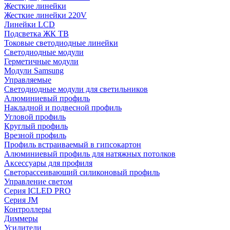
Жесткие линейки
Жесткие линейки 220V
Линейки LCD
Подсветка ЖК ТВ
Токовые светодиодные линейки
Светодиодные модули
Герметичные модули
Модули Samsung
Управляемые
Светодиодные модули для светильников
Алюминиевый профиль
Накладной и подвесной профиль
Угловой профиль
Круглый профиль
Врезной профиль
Профиль встраиваемый в гипсокартон
Алюминиевый профиль для натяжных потолков
Аксессуары для профиля
Светорассеивающий силиконовый профиль
Управление светом
Серия ICLED PRO
Серия JM
Контроллеры
Диммеры
Усилители