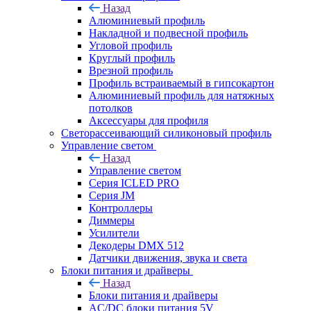
Назад
Алюминиевый профиль
Накладной и подвесной профиль
Угловой профиль
Круглый профиль
Врезной профиль
Профиль встраиваемый в гипсокартон
Алюминиевый профиль для натяжных
потолков
Аксессуары для профиля
Светорассеивающий силиконовый профиль
Управление светом
Назад
Управление светом
Серия ICLED PRO
Серия JM
Контроллеры
Диммеры
Усилители
Декодеры DMX 512
Датчики движения, звука и света
Блоки питания и драйверы
Назад
Блоки питания и драйверы
AC/DC блоки питания 5V