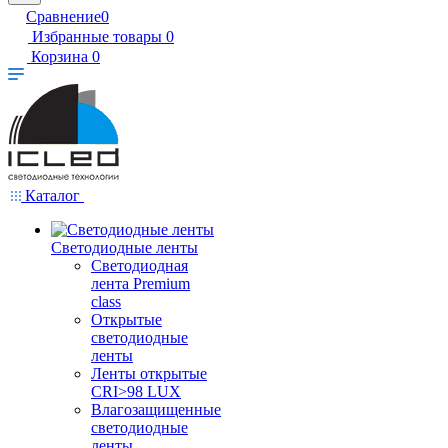
Сравнение
0
Избранные товары
0
Корзина
0
Каталог
Светодиодные ленты
Светодиодная
лента Premium
class
Открытые
светодиодные
ленты
Ленты открытые
CRI>98 LUX
Влагозащищенные
светодиодные
ленты