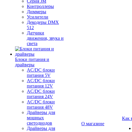
Серия JM
Контроллеры
Диммеры
Усилители
Декодеры DMX
512
Датчики
движения, звука и
света
Блоки питания и
драйверы
AC/DC блоки
питания 5V
AC/DC блоки
питания 12V
AC/DC блоки
питания 24V
AC/DC блоки
питания 48V
Драйверы для
мощных
Как 
светодиодов
О магазине
Драйверы для