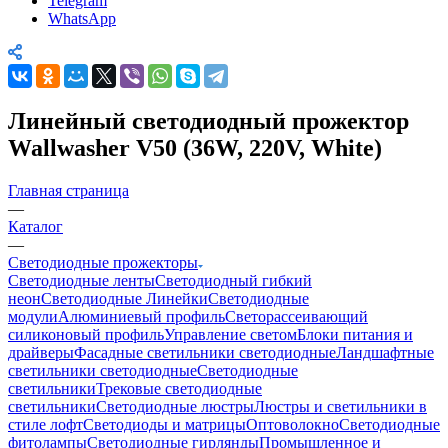
Telegram
WhatsApp
Линейный светодиодный прожектор
Wallwasher V50 (36W, 220V, White)
Главная страница
—
Каталог
—
Светодиодные прожекторы
Светодиодные ленты
Светодиодный гибкий
неон
Светодиодные Линейки
Светодиодные
модули
Алюминиевый профиль
Светорассеивающий
силиконовый профиль
Управление светом
Блоки питания и
драйверы
Фасадные светильники светодиодные
Ландшафтные
светильники светодиодные
Светодиодные
светильники
Трековые светодиодные
светильники
Светодиодные люстры
Люстры и светильники в
стиле лофт
Светодиоды и матрицы
Оптоволокно
Светодиодные
фитолампы
Светодиодные гирлянды
Промышленное и