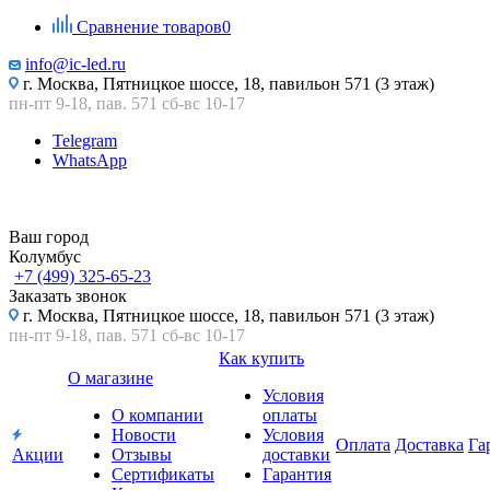
Сравнение товаров
0
info@ic-led.ru
г. Москва, Пятницкое шоссе, 18, павильон 571 (3 этаж)
пн-пт 9-18, пав. 571 сб-вс 10-17
Telegram
WhatsApp
Ваш город
Колумбус
+7 (499) 325-65-23
Заказать звонок
г. Москва, Пятницкое шоссе, 18, павильон 571 (3 этаж)
пн-пт 9-18, пав. 571 сб-вс 10-17
Как купить
О магазине
Условия
О компании
оплаты
Новости
Условия
Оплата
Доставка
Га
Акции
Отзывы
доставки
Сертификаты
Гарантия