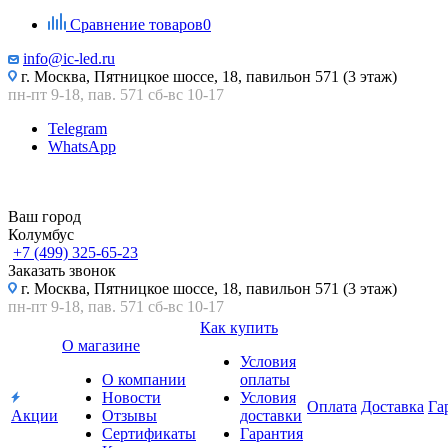
Сравнение товаров
0
info@ic-led.ru
г. Москва, Пятницкое шоссе, 18, павильон 571 (3 этаж)
пн-пт 9-18, пав. 571 сб-вс 10-17
Telegram
WhatsApp
Ваш город
Колумбус
+7 (499) 325-65-23
Заказать звонок
г. Москва, Пятницкое шоссе, 18, павильон 571 (3 этаж)
пн-пт 9-18, пав. 571 сб-вс 10-17
Как купить
О магазине
Условия
О компании
оплаты
Новости
Условия
Оплата
Доставка
Га
Акции
Отзывы
доставки
Сертификаты
Гарантия