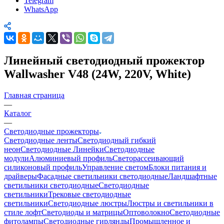
Telegram
WhatsApp
Линейный светодиодный прожектор
Wallwasher V48 (24W, 220V, White)
Главная страница
—
Каталог
—
Светодиодные прожекторы
Светодиодные ленты
Светодиодный гибкий
неон
Светодиодные Линейки
Светодиодные
модули
Алюминиевый профиль
Светорассеивающий
силиконовый профиль
Управление светом
Блоки питания и
драйверы
Фасадные светильники светодиодные
Ландшафтные
светильники светодиодные
Светодиодные
светильники
Трековые светодиодные
светильники
Светодиодные люстры
Люстры и светильники в
стиле лофт
Светодиоды и матрицы
Оптоволокно
Светодиодные
фитолампы
Светодиодные гирлянды
Промышленное и