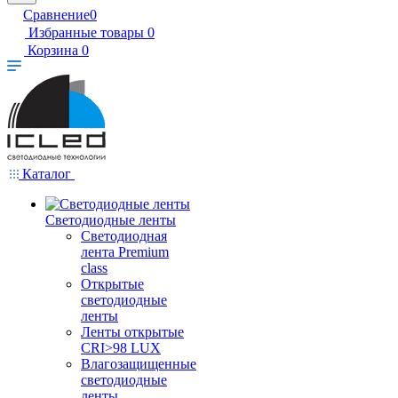
Сравнение
0
Избранные товары
0
Корзина
0
Каталог
Светодиодные ленты
Светодиодная
лента Premium
class
Открытые
светодиодные
ленты
Ленты открытые
CRI>98 LUX
Влагозащищенные
светодиодные
ленты