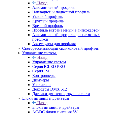
Назад
Алюминиевый профиль
Накладной и подвесной профиль
Угловой профиль
Круглый профиль
Врезной профиль
Профиль встраиваемый в гипсокартон
Алюминиевый профиль для натяжных
потолков
Аксессуары для профиля
Светорассеивающий силиконовый профиль
Управление светом
Назад
Управление светом
Серия ICLED PRO
Серия JM
Контроллеры
Диммеры
Усилители
Декодеры DMX 512
Датчики движения, звука и света
Блоки питания и драйверы
Назад
Блоки питания и драйверы
AC/DC блоки питания 5V