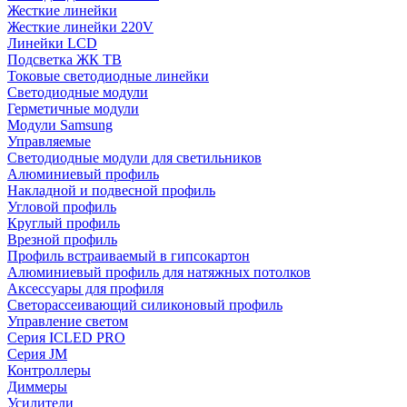
Жесткие линейки
Жесткие линейки 220V
Линейки LCD
Подсветка ЖК ТВ
Токовые светодиодные линейки
Светодиодные модули
Герметичные модули
Модули Samsung
Управляемые
Светодиодные модули для светильников
Алюминиевый профиль
Накладной и подвесной профиль
Угловой профиль
Круглый профиль
Врезной профиль
Профиль встраиваемый в гипсокартон
Алюминиевый профиль для натяжных потолков
Аксессуары для профиля
Светорассеивающий силиконовый профиль
Управление светом
Серия ICLED PRO
Серия JM
Контроллеры
Диммеры
Усилители