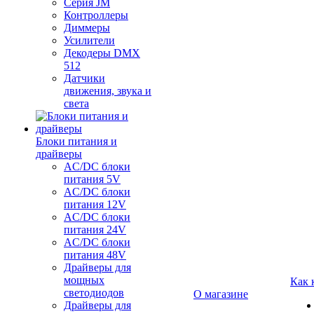
Серия JM
Контроллеры
Диммеры
Усилители
Декодеры DMX
512
Датчики
движения, звука и
света
Блоки питания и
драйверы
AC/DC блоки
питания 5V
AC/DC блоки
питания 12V
AC/DC блоки
питания 24V
AC/DC блоки
питания 48V
Драйверы для
мощных
Как 
светодиодов
О магазине
Драйверы для