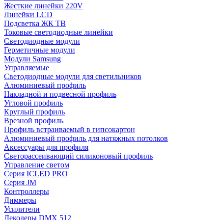
Жесткие линейки 220V
Линейки LCD
Подсветка ЖК ТВ
Токовые светодиодные линейки
Светодиодные модули
Герметичные модули
Модули Samsung
Управляемые
Светодиодные модули для светильников
Алюминиевый профиль
Накладной и подвесной профиль
Угловой профиль
Круглый профиль
Врезной профиль
Профиль встраиваемый в гипсокартон
Алюминиевый профиль для натяжных потолков
Аксессуары для профиля
Светорассеивающий силиконовый профиль
Управление светом
Серия ICLED PRO
Серия JM
Контроллеры
Диммеры
Усилители
Декодеры DMX 512