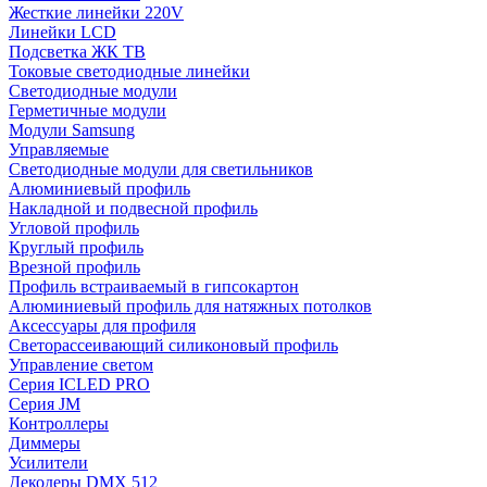
Жесткие линейки 220V
Линейки LCD
Подсветка ЖК ТВ
Токовые светодиодные линейки
Светодиодные модули
Герметичные модули
Модули Samsung
Управляемые
Светодиодные модули для светильников
Алюминиевый профиль
Накладной и подвесной профиль
Угловой профиль
Круглый профиль
Врезной профиль
Профиль встраиваемый в гипсокартон
Алюминиевый профиль для натяжных потолков
Аксессуары для профиля
Светорассеивающий силиконовый профиль
Управление светом
Серия ICLED PRO
Серия JM
Контроллеры
Диммеры
Усилители
Декодеры DMX 512