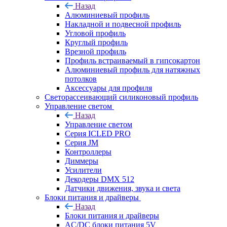
Назад
Алюминиевый профиль
Накладной и подвесной профиль
Угловой профиль
Круглый профиль
Врезной профиль
Профиль встраиваемый в гипсокартон
Алюминиевый профиль для натяжных
потолков
Аксессуары для профиля
Светорассеивающий силиконовый профиль
Управление светом
Назад
Управление светом
Серия ICLED PRO
Серия JM
Контроллеры
Диммеры
Усилители
Декодеры DMX 512
Датчики движения, звука и света
Блоки питания и драйверы
Назад
Блоки питания и драйверы
AC/DC блоки питания 5V