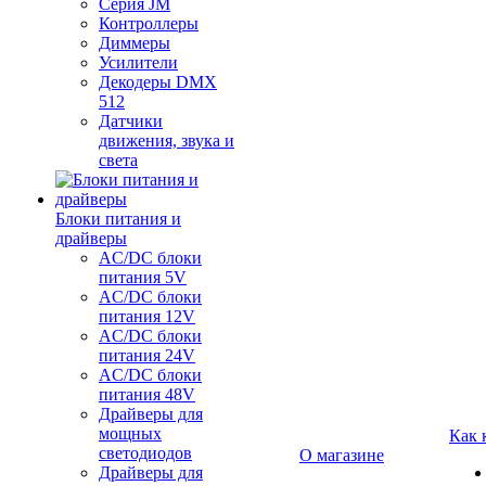
Серия JM
Контроллеры
Диммеры
Усилители
Декодеры DMX
512
Датчики
движения, звука и
света
Блоки питания и
драйверы
AC/DC блоки
питания 5V
AC/DC блоки
питания 12V
AC/DC блоки
питания 24V
AC/DC блоки
питания 48V
Драйверы для
мощных
Как 
светодиодов
О магазине
Драйверы для