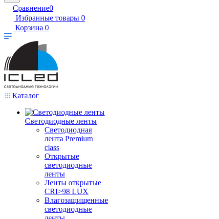
Сравнение
0
Избранные товары
0
Корзина
0
Каталог
Светодиодные ленты
Светодиодная
лента Premium
class
Открытые
светодиодные
ленты
Ленты открытые
CRI>98 LUX
Влагозащищенные
светодиодные
ленты