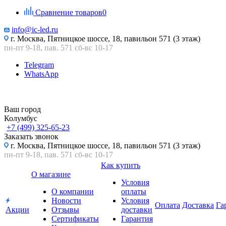
Сравнение товаров
0
info@ic-led.ru
г. Москва, Пятницкое шоссе, 18, павильон 571 (3 этаж)
пн-пт 9-18, пав. 571 сб-вс 10-17
Telegram
WhatsApp
Ваш город
Колумбус
+7 (499) 325-65-23
Заказать звонок
г. Москва, Пятницкое шоссе, 18, павильон 571 (3 этаж)
пн-пт 9-18, пав. 571 сб-вс 10-17
Как купить
О магазине
Условия
О компании
оплаты
Новости
Условия
Оплата
Доставка
Га
Акции
Отзывы
доставки
Сертификаты
Гарантия