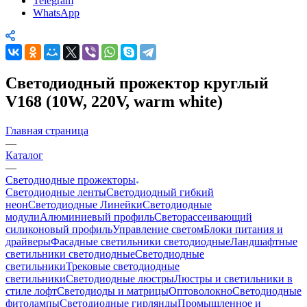
Telegram
WhatsApp
Светодиодный прожектор круглый
V168 (10W, 220V, warm white)
Главная страница
—
Каталог
—
Светодиодные прожекторы
Светодиодные ленты
Светодиодный гибкий
неон
Светодиодные Линейки
Светодиодные
модули
Алюминиевый профиль
Светорассеивающий
силиконовый профиль
Управление светом
Блоки питания и
драйверы
Фасадные светильники светодиодные
Ландшафтные
светильники светодиодные
Светодиодные
светильники
Трековые светодиодные
светильники
Светодиодные люстры
Люстры и светильники в
стиле лофт
Светодиоды и матрицы
Оптоволокно
Светодиодные
фитолампы
Светодиодные гирлянды
Промышленное и