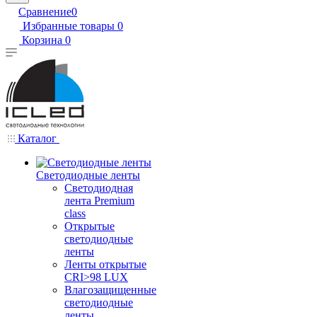
Сравнение
0
Избранные товары
0
Корзина
0
Каталог
Светодиодные ленты
Светодиодная
лента Premium
class
Открытые
светодиодные
ленты
Ленты открытые
CRI>98 LUX
Влагозащищенные
светодиодные
ленты