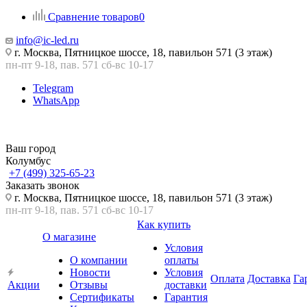
Сравнение товаров
0
info@ic-led.ru
г. Москва, Пятницкое шоссе, 18, павильон 571 (3 этаж)
пн-пт 9-18, пав. 571 сб-вс 10-17
Telegram
WhatsApp
Ваш город
Колумбус
+7 (499) 325-65-23
Заказать звонок
г. Москва, Пятницкое шоссе, 18, павильон 571 (3 этаж)
пн-пт 9-18, пав. 571 сб-вс 10-17
Как купить
О магазине
Условия
О компании
оплаты
Новости
Условия
Оплата
Доставка
Га
Акции
Отзывы
доставки
Сертификаты
Гарантия