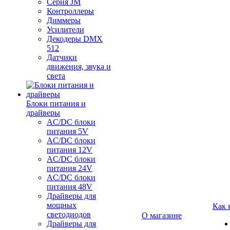
Серия JM
Контроллеры
Диммеры
Усилители
Декодеры DMX
512
Датчики
движения, звука и
света
Блоки питания и
драйверы
AC/DC блоки
питания 5V
AC/DC блоки
питания 12V
AC/DC блоки
питания 24V
AC/DC блоки
питания 48V
Драйверы для
мощных
Как 
светодиодов
О магазине
Драйверы для