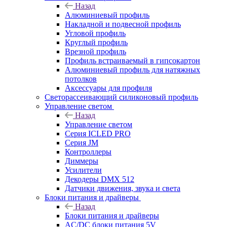
Назад
Алюминиевый профиль
Накладной и подвесной профиль
Угловой профиль
Круглый профиль
Врезной профиль
Профиль встраиваемый в гипсокартон
Алюминиевый профиль для натяжных
потолков
Аксессуары для профиля
Светорассеивающий силиконовый профиль
Управление светом
Назад
Управление светом
Серия ICLED PRO
Серия JM
Контроллеры
Диммеры
Усилители
Декодеры DMX 512
Датчики движения, звука и света
Блоки питания и драйверы
Назад
Блоки питания и драйверы
AC/DC блоки питания 5V