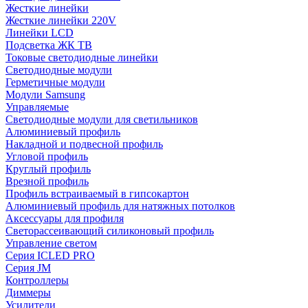
Жесткие линейки
Жесткие линейки 220V
Линейки LCD
Подсветка ЖК ТВ
Токовые светодиодные линейки
Светодиодные модули
Герметичные модули
Модули Samsung
Управляемые
Светодиодные модули для светильников
Алюминиевый профиль
Накладной и подвесной профиль
Угловой профиль
Круглый профиль
Врезной профиль
Профиль встраиваемый в гипсокартон
Алюминиевый профиль для натяжных потолков
Аксессуары для профиля
Светорассеивающий силиконовый профиль
Управление светом
Серия ICLED PRO
Серия JM
Контроллеры
Диммеры
Усилители