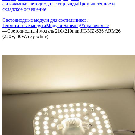
фитолампы
Светодиодные гирлянды
Промышленное и
складское освещение
—
Светодиодные модули для светильников
Герметичные модули
Модули Samsung
Управляемые
—
Светодиодный модуль 210x210mm JH-MZ-S36 ARM26
(220V, 36W, day white)