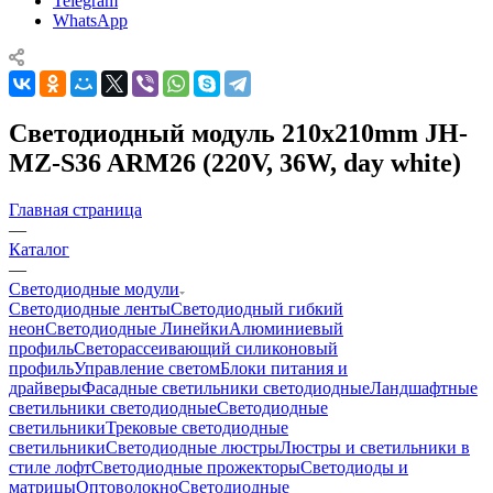
Telegram
WhatsApp
Светодиодный модуль 210x210mm JH-
MZ-S36 ARM26 (220V, 36W, day white)
Главная страница
—
Каталог
—
Светодиодные модули
Светодиодные ленты
Светодиодный гибкий
неон
Светодиодные Линейки
Алюминиевый
профиль
Светорассеивающий силиконовый
профиль
Управление светом
Блоки питания и
драйверы
Фасадные светильники светодиодные
Ландшафтные
светильники светодиодные
Светодиодные
светильники
Трековые светодиодные
светильники
Светодиодные люстры
Люстры и светильники в
стиле лофт
Светодиодные прожекторы
Светодиоды и
матрицы
Оптоволокно
Светодиодные