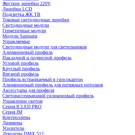
Жесткие линейки 220V
Линейки LCD
Подсветка ЖК ТВ
Токовые светодиодные линейки
Светодиодные модули
Герметичные модули
Модули Samsung
Управляемые
Светодиодные модули для светильников
Алюминиевый профиль
Накладной и подвесной профиль
Угловой профиль
Круглый профиль
Врезной профиль
Профиль встраиваемый в гипсокартон
Алюминиевый профиль для натяжных потолков
Аксессуары для профиля
Светорассеивающий силиконовый профиль
Управление светом
Серия ICLED PRO
Серия JM
Контроллеры
Диммеры
Усилители
Декодеры DMX 512