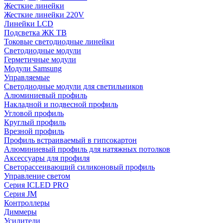
Жесткие линейки
Жесткие линейки 220V
Линейки LCD
Подсветка ЖК ТВ
Токовые светодиодные линейки
Светодиодные модули
Герметичные модули
Модули Samsung
Управляемые
Светодиодные модули для светильников
Алюминиевый профиль
Накладной и подвесной профиль
Угловой профиль
Круглый профиль
Врезной профиль
Профиль встраиваемый в гипсокартон
Алюминиевый профиль для натяжных потолков
Аксессуары для профиля
Светорассеивающий силиконовый профиль
Управление светом
Серия ICLED PRO
Серия JM
Контроллеры
Диммеры
Усилители