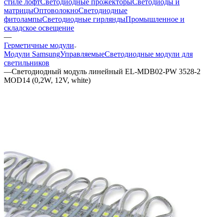
стиле лофт
Светодиодные прожекторы
Светодиоды и
матрицы
Оптоволокно
Светодиодные
фитолампы
Светодиодные гирлянды
Промышленное и
складское освещение
—
Герметичные модули
Модули Samsung
Управляемые
Светодиодные модули для
светильников
—
Светодиодный модуль линейный EL-MDB02-PW 3528-2
MOD14 (0,2W, 12V, white)