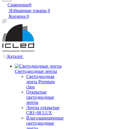
Сравнение
0
Избранные товары
0
Корзина
0
Каталог
Светодиодные ленты
Светодиодная
лента Premium
class
Открытые
светодиодные
ленты
Ленты открытые
CRI>98 LUX
Влагозащищенные
светодиодные
ленты