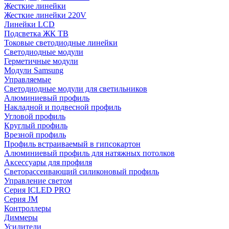
Жесткие линейки
Жесткие линейки 220V
Линейки LCD
Подсветка ЖК ТВ
Токовые светодиодные линейки
Светодиодные модули
Герметичные модули
Модули Samsung
Управляемые
Светодиодные модули для светильников
Алюминиевый профиль
Накладной и подвесной профиль
Угловой профиль
Круглый профиль
Врезной профиль
Профиль встраиваемый в гипсокартон
Алюминиевый профиль для натяжных потолков
Аксессуары для профиля
Светорассеивающий силиконовый профиль
Управление светом
Серия ICLED PRO
Серия JM
Контроллеры
Диммеры
Усилители