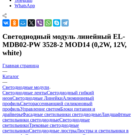
Telegram
WhatsApp
Светодиодный модуль линейный EL-
MDB02-PW 3528-2 MOD14 (0,2W, 12V,
white)
Главная страница
—
Каталог
—
Светодиодные модули
Светодиодные ленты
Светодиодный гибкий
неон
Светодиодные Линейки
Алюминиевый
профиль
Светорассеивающий силиконовый
профиль
Управление светом
Блоки питания и
драйверы
Фасадные светильники светодиодные
Ландшафтные
светильники светодиодные
Светодиодные
светильники
Трековые светодиодные
светильники
Светодиодные люстры
Люстры и светильники в