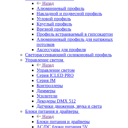
Назад
Алюминиевый профиль
Накладной и подвесной профиль
Угловой профиль
Круглый профиль
Врезной профиль
Профиль встраиваемый в гипсокартон
Алюминиевый профиль для натяжных
потолков
Аксессуары для профиля
Светорассеивающий силиконовый профиль
Управление светом
Назад
Управление светом
Серия ICLED PRO
Серия JM
Контроллеры
Диммеры
Усилители
Декодеры DMX 512
Датчики движения, звука и света
Блоки питания и драйверы
Назад
Блоки питания и драйверы
AC/DC блоки питания 5V