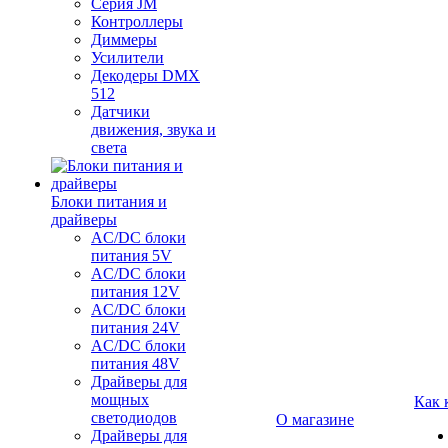
Серия JM
Контроллеры
Диммеры
Усилители
Декодеры DMX
512
Датчики
движения, звука и
света
Блоки питания и
драйверы
AC/DC блоки
питания 5V
AC/DC блоки
питания 12V
AC/DC блоки
питания 24V
AC/DC блоки
питания 48V
Драйверы для
мощных
Как 
светодиодов
О магазине
Драйверы для