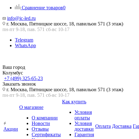
Сравнение товаров
0
info@ic-led.ru
г. Москва, Пятницкое шоссе, 18, павильон 571 (3 этаж)
пн-пт 9-18, пав. 571 сб-вс 10-17
Telegram
WhatsApp
Ваш город
Колумбус
+7 (499) 325-65-23
Заказать звонок
г. Москва, Пятницкое шоссе, 18, павильон 571 (3 этаж)
пн-пт 9-18, пав. 571 сб-вс 10-17
Как купить
О магазине
Условия
О компании
оплаты
Новости
Условия
Оплата
Доставка
Га
Акции
Отзывы
доставки
Сертификаты
Гарантия