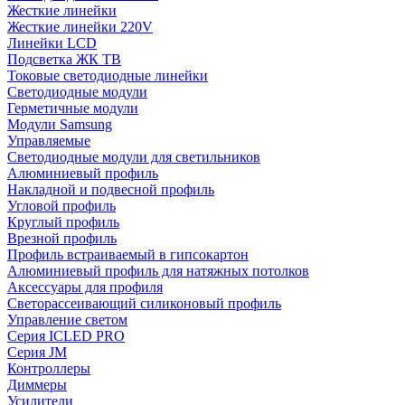
Жесткие линейки
Жесткие линейки 220V
Линейки LCD
Подсветка ЖК ТВ
Токовые светодиодные линейки
Светодиодные модули
Герметичные модули
Модули Samsung
Управляемые
Светодиодные модули для светильников
Алюминиевый профиль
Накладной и подвесной профиль
Угловой профиль
Круглый профиль
Врезной профиль
Профиль встраиваемый в гипсокартон
Алюминиевый профиль для натяжных потолков
Аксессуары для профиля
Светорассеивающий силиконовый профиль
Управление светом
Серия ICLED PRO
Серия JM
Контроллеры
Диммеры
Усилители