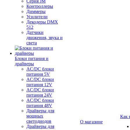
Серия JM
Контроллеры
Диммеры
Усилители
Декодеры DMX
512
Датчики
движения, звука и
света
Блоки питания и
драйверы
AC/DC блоки
питания 5V
AC/DC блоки
питания 12V
AC/DC блоки
питания 24V
AC/DC блоки
питания 48V
Драйверы для
мощных
Как 
светодиодов
О магазине
Драйверы для