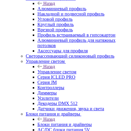
Назад
Алюминиевый профиль
Накладной и подвесной профиль
Угловой профиль
Круглый профиль
Врезной профиль
Профиль встраиваемый в гипсокартон
Алюминиевый профиль для натяжных
потолков
Аксессуары для профиля
Светорассеивающий силиконовый профиль
Управление светом
Назад
Управление светом
Серия ICLED PRO
Серия JM
Контроллеры
Диммеры
Усилители
Декодеры DMX 512
Датчики движения, звука и света
Блоки питания и драйверы
Назад
Блоки питания и драйверы
AC/DC блоки питания 5V