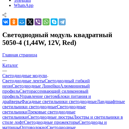
Telegram
WhatsApp
Светодиодный модуль квадратный
5050-4 (1,44W, 12V, Red)
Главная страница
—
Каталог
—
Светодиодные модули
Светодиодные ленты
Светодиодный гибкий
неон
Светодиодные Линейки
Алюминиевый
профиль
Светорассеивающий силиконовый
профиль
Управление светом
Блоки питания и
драйверы
Фасадные светильники светодиодные
Ландшафтные
светильники светодиодные
Светодиодные
светильники
Трековые светодиодные
светильники
Светодиодные люстры
Люстры и светильники в
стиле лофт
Светодиодные прожекторы
Светодиоды и
матрицы
Оптоволокно
Светодиодные