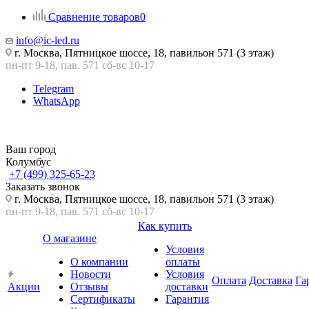
Сравнение товаров
0
info@ic-led.ru
г. Москва, Пятницкое шоссе, 18, павильон 571 (3 этаж)
пн-пт 9-18, пав. 571 сб-вс 10-17
Telegram
WhatsApp
Ваш город
Колумбус
+7 (499) 325-65-23
Заказать звонок
г. Москва, Пятницкое шоссе, 18, павильон 571 (3 этаж)
пн-пт 9-18, пав. 571 сб-вс 10-17
Как купить
О магазине
Условия
О компании
оплаты
Новости
Условия
Оплата
Доставка
Га
Акции
Отзывы
доставки
Сертификаты
Гарантия