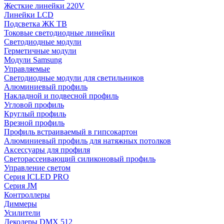
Жесткие линейки 220V
Линейки LCD
Подсветка ЖК ТВ
Токовые светодиодные линейки
Светодиодные модули
Герметичные модули
Модули Samsung
Управляемые
Светодиодные модули для светильников
Алюминиевый профиль
Накладной и подвесной профиль
Угловой профиль
Круглый профиль
Врезной профиль
Профиль встраиваемый в гипсокартон
Алюминиевый профиль для натяжных потолков
Аксессуары для профиля
Светорассеивающий силиконовый профиль
Управление светом
Серия ICLED PRO
Серия JM
Контроллеры
Диммеры
Усилители
Декодеры DMX 512