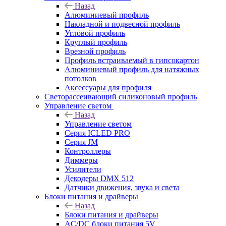
Назад
Алюминиевый профиль
Накладной и подвесной профиль
Угловой профиль
Круглый профиль
Врезной профиль
Профиль встраиваемый в гипсокартон
Алюминиевый профиль для натяжных
потолков
Аксессуары для профиля
Светорассеивающий силиконовый профиль
Управление светом
Назад
Управление светом
Серия ICLED PRO
Серия JM
Контроллеры
Диммеры
Усилители
Декодеры DMX 512
Датчики движения, звука и света
Блоки питания и драйверы
Назад
Блоки питания и драйверы
AC/DC блоки питания 5V