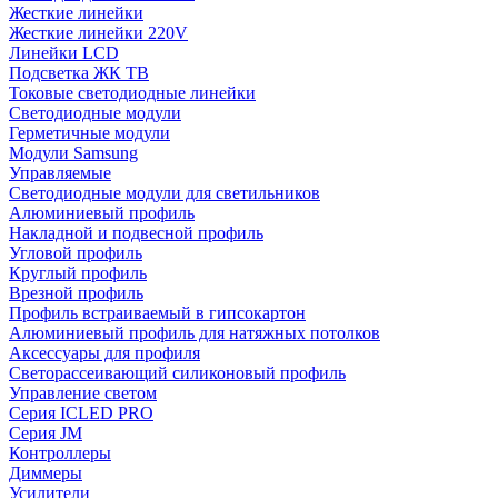
Жесткие линейки
Жесткие линейки 220V
Линейки LCD
Подсветка ЖК ТВ
Токовые светодиодные линейки
Светодиодные модули
Герметичные модули
Модули Samsung
Управляемые
Светодиодные модули для светильников
Алюминиевый профиль
Накладной и подвесной профиль
Угловой профиль
Круглый профиль
Врезной профиль
Профиль встраиваемый в гипсокартон
Алюминиевый профиль для натяжных потолков
Аксессуары для профиля
Светорассеивающий силиконовый профиль
Управление светом
Серия ICLED PRO
Серия JM
Контроллеры
Диммеры
Усилители