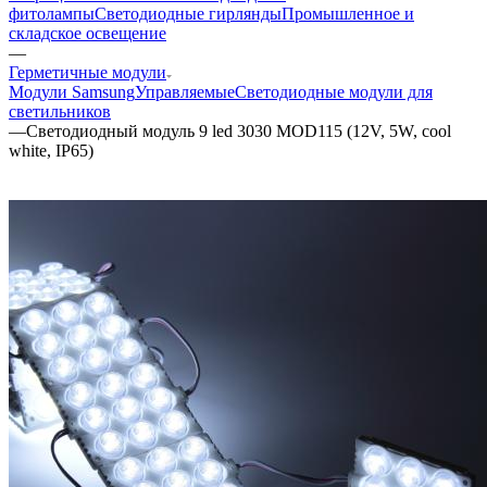
фитолампы
Светодиодные гирлянды
Промышленное и
складское освещение
—
Герметичные модули
Модули Samsung
Управляемые
Светодиодные модули для
светильников
—
Светодиодный модуль 9 led 3030 MOD115 (12V, 5W, cool
white, IP65)