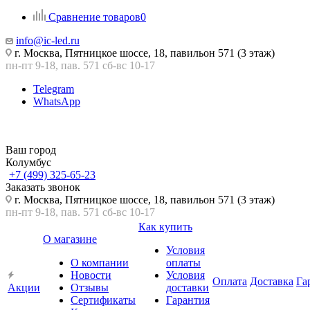
Сравнение товаров
0
info@ic-led.ru
г. Москва, Пятницкое шоссе, 18, павильон 571 (3 этаж)
пн-пт 9-18, пав. 571 сб-вс 10-17
Telegram
WhatsApp
Ваш город
Колумбус
+7 (499) 325-65-23
Заказать звонок
г. Москва, Пятницкое шоссе, 18, павильон 571 (3 этаж)
пн-пт 9-18, пав. 571 сб-вс 10-17
Как купить
О магазине
Условия
О компании
оплаты
Новости
Условия
Оплата
Доставка
Га
Акции
Отзывы
доставки
Сертификаты
Гарантия