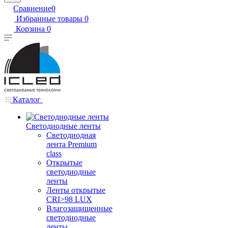
Сравнение
0
Избранные товары
0
Корзина
0
Каталог
Светодиодные ленты
Светодиодная
лента Premium
class
Открытые
светодиодные
ленты
Ленты открытые
CRI>98 LUX
Влагозащищенные
светодиодные
ленты