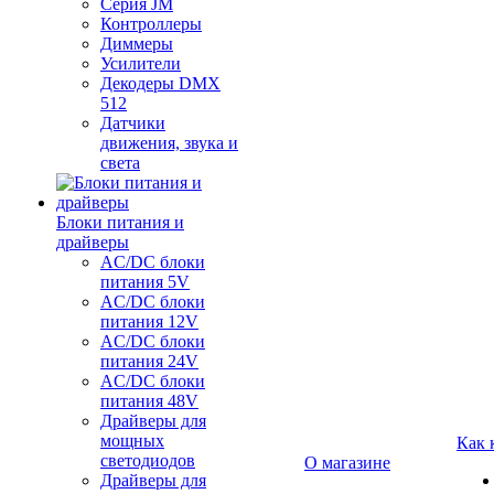
Серия JM
Контроллеры
Диммеры
Усилители
Декодеры DMX
512
Датчики
движения, звука и
света
Блоки питания и
драйверы
AC/DC блоки
питания 5V
AC/DC блоки
питания 12V
AC/DC блоки
питания 24V
AC/DC блоки
питания 48V
Драйверы для
мощных
Как 
светодиодов
О магазине
Драйверы для