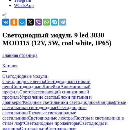
Telegram
WhatsApp
Светодиодный модуль 9 led 3030
MOD115 (12V, 5W, cool white, IP65)
Главная страница
—
Каталог
—
Светодиодные модули
Светодиодные ленты
Светодиодный гибкий
неон
Светодиодные Линейки
Алюминиевый
профиль
Светорассеивающий силиконовый
профиль
Управление светом
Блоки питания и
драйверы
Фасадные светильники светодиодные
Ландшафтные
светильники светодиодные
Светодиодные
светильники
Трековые светодиодные
светильники
Светодиодные люстры
Люстры и светильники в
стиле лофт
Светодиодные прожекторы
Светодиоды и
матрицы
Оптоволокно
Светодиодные