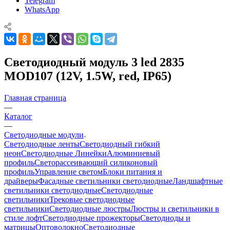
Telegram
WhatsApp
Светодиодный модуль 3 led 2835
MOD107 (12V, 1.5W, red, IP65)
Главная страница
—
Каталог
—
Светодиодные модули
Светодиодные ленты
Светодиодный гибкий
неон
Светодиодные Линейки
Алюминиевый
профиль
Светорассеивающий силиконовый
профиль
Управление светом
Блоки питания и
драйверы
Фасадные светильники светодиодные
Ландшафтные
светильники светодиодные
Светодиодные
светильники
Трековые светодиодные
светильники
Светодиодные люстры
Люстры и светильники в
стиле лофт
Светодиодные прожекторы
Светодиоды и
матрицы
Оптоволокно
Светодиодные