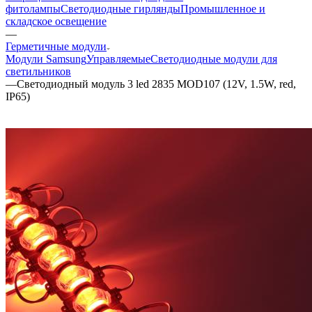
фитолампы
Светодиодные гирлянды
Промышленное и
складское освещение
—
Герметичные модули
Модули Samsung
Управляемые
Светодиодные модули для
светильников
—
Светодиодный модуль 3 led 2835 MOD107 (12V, 1.5W, red,
IP65)