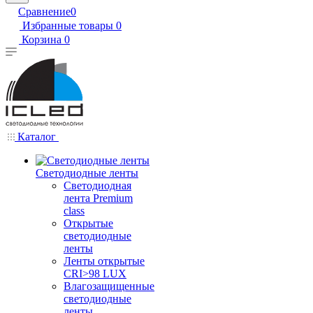
Сравнение
0
Избранные товары
0
Корзина
0
Каталог
Светодиодные ленты
Светодиодная
лента Premium
class
Открытые
светодиодные
ленты
Ленты открытые
CRI>98 LUX
Влагозащищенные
светодиодные
ленты