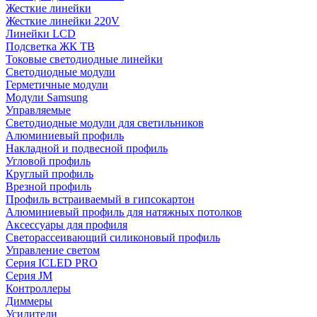
Жесткие линейки
Жесткие линейки 220V
Линейки LCD
Подсветка ЖК ТВ
Токовые светодиодные линейки
Светодиодные модули
Герметичные модули
Модули Samsung
Управляемые
Светодиодные модули для светильников
Алюминиевый профиль
Накладной и подвесной профиль
Угловой профиль
Круглый профиль
Врезной профиль
Профиль встраиваемый в гипсокартон
Алюминиевый профиль для натяжных потолков
Аксессуары для профиля
Светорассеивающий силиконовый профиль
Управление светом
Серия ICLED PRO
Серия JM
Контроллеры
Диммеры
Усилители