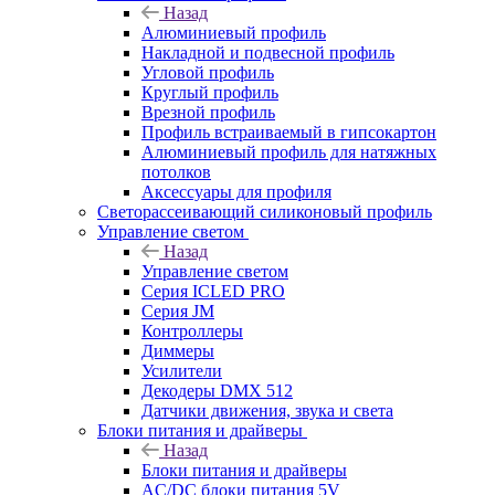
Назад
Алюминиевый профиль
Накладной и подвесной профиль
Угловой профиль
Круглый профиль
Врезной профиль
Профиль встраиваемый в гипсокартон
Алюминиевый профиль для натяжных
потолков
Аксессуары для профиля
Светорассеивающий силиконовый профиль
Управление светом
Назад
Управление светом
Серия ICLED PRO
Серия JM
Контроллеры
Диммеры
Усилители
Декодеры DMX 512
Датчики движения, звука и света
Блоки питания и драйверы
Назад
Блоки питания и драйверы
AC/DC блоки питания 5V