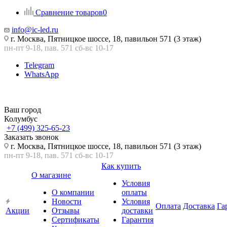
Сравнение товаров
0
info@ic-led.ru
г. Москва, Пятницкое шоссе, 18, павильон 571 (3 этаж)
пн-пт 9-18, пав. 571 сб-вс 10-17
Telegram
WhatsApp
Ваш город
Колумбус
+7 (499) 325-65-23
Заказать звонок
г. Москва, Пятницкое шоссе, 18, павильон 571 (3 этаж)
пн-пт 9-18, пав. 571 сб-вс 10-17
Как купить
О магазине
Условия
О компании
оплаты
Новости
Условия
Оплата
Доставка
Га
Акции
Отзывы
доставки
Сертификаты
Гарантия