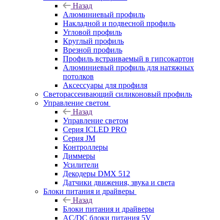
Назад
Алюминиевый профиль
Накладной и подвесной профиль
Угловой профиль
Круглый профиль
Врезной профиль
Профиль встраиваемый в гипсокартон
Алюминиевый профиль для натяжных
потолков
Аксессуары для профиля
Светорассеивающий силиконовый профиль
Управление светом
Назад
Управление светом
Серия ICLED PRO
Серия JM
Контроллеры
Диммеры
Усилители
Декодеры DMX 512
Датчики движения, звука и света
Блоки питания и драйверы
Назад
Блоки питания и драйверы
AC/DC блоки питания 5V