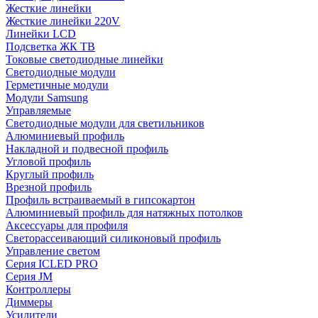
Жесткие линейки
Жесткие линейки 220V
Линейки LCD
Подсветка ЖК ТВ
Токовые светодиодные линейки
Светодиодные модули
Герметичные модули
Модули Samsung
Управляемые
Светодиодные модули для светильников
Алюминиевый профиль
Накладной и подвесной профиль
Угловой профиль
Круглый профиль
Врезной профиль
Профиль встраиваемый в гипсокартон
Алюминиевый профиль для натяжных потолков
Аксессуары для профиля
Светорассеивающий силиконовый профиль
Управление светом
Серия ICLED PRO
Серия JM
Контроллеры
Диммеры
Усилители