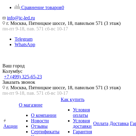
Сравнение товаров
0
info@ic-led.ru
г. Москва, Пятницкое шоссе, 18, павильон 571 (3 этаж)
пн-пт 9-18, пав. 571 сб-вс 10-17
Telegram
WhatsApp
Ваш город
Колумбус
+7 (499) 325-65-23
Заказать звонок
г. Москва, Пятницкое шоссе, 18, павильон 571 (3 этаж)
пн-пт 9-18, пав. 571 сб-вс 10-17
Как купить
О магазине
Условия
О компании
оплаты
Новости
Условия
Оплата
Доставка
Га
Акции
Отзывы
доставки
Сертификаты
Гарантия