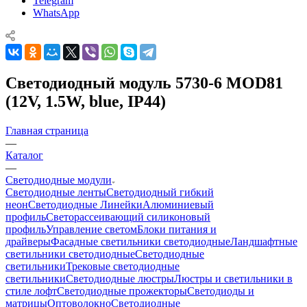
Telegram
WhatsApp
Светодиодный модуль 5730-6 MOD81
(12V, 1.5W, blue, IP44)
Главная страница
—
Каталог
—
Светодиодные модули
Светодиодные ленты
Светодиодный гибкий
неон
Светодиодные Линейки
Алюминиевый
профиль
Светорассеивающий силиконовый
профиль
Управление светом
Блоки питания и
драйверы
Фасадные светильники светодиодные
Ландшафтные
светильники светодиодные
Светодиодные
светильники
Трековые светодиодные
светильники
Светодиодные люстры
Люстры и светильники в
стиле лофт
Светодиодные прожекторы
Светодиоды и
матрицы
Оптоволокно
Светодиодные