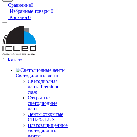
Сравнение
0
Избранные товары
0
Корзина
0
Каталог
Светодиодные ленты
Светодиодная
лента Premium
class
Открытые
светодиодные
ленты
Ленты открытые
CRI>98 LUX
Влагозащищенные
светодиодные
ленты