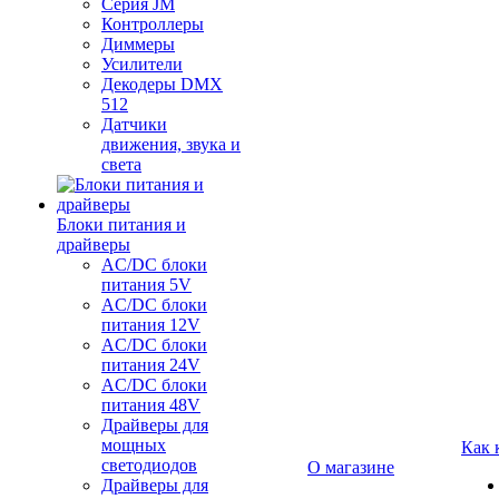
Серия JM
Контроллеры
Диммеры
Усилители
Декодеры DMX
512
Датчики
движения, звука и
света
Блоки питания и
драйверы
AC/DC блоки
питания 5V
AC/DC блоки
питания 12V
AC/DC блоки
питания 24V
AC/DC блоки
питания 48V
Драйверы для
мощных
Как 
светодиодов
О магазине
Драйверы для