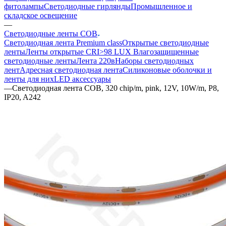
фитолампы
Светодиодные гирлянды
Промышленное и
складское освещение
—
Светодиодные ленты COB
Светодиодная лента Premium class
Открытые светодиодные
ленты
Ленты открытые CRI>98 LUX
Влагозащищенные
светодиодные ленты
Лента 220в
Наборы светодиодных
лент
Адресная светодиодная лента
Силиконовые оболочки и
ленты для них
LED аксессуары
—
Светодиодная лента COB, 320 chip/m, pink, 12V, 10W/m, P8,
IP20, A242