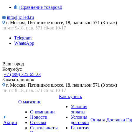
Сравнение товаров
0
info@ic-led.ru
г. Москва, Пятницкое шоссе, 18, павильон 571 (3 этаж)
пн-пт 9-18, пав. 571 сб-вс 10-17
Telegram
WhatsApp
Ваш город
Колумбус
+7 (499) 325-65-23
Заказать звонок
г. Москва, Пятницкое шоссе, 18, павильон 571 (3 этаж)
пн-пт 9-18, пав. 571 сб-вс 10-17
Как купить
О магазине
Условия
О компании
оплаты
Новости
Условия
Оплата
Доставка
Га
Акции
Отзывы
доставки
Сертификаты
Гарантия