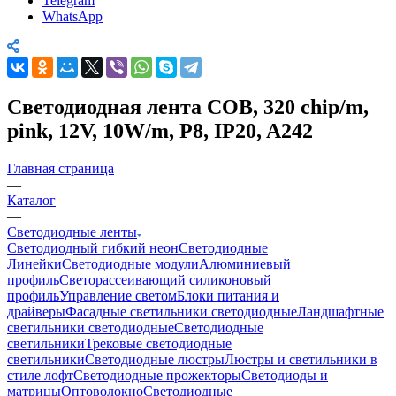
Telegram
WhatsApp
Светодиодная лента COB, 320 chip/m,
pink, 12V, 10W/m, P8, IP20, A242
Главная страница
—
Каталог
—
Светодиодные ленты
Светодиодный гибкий неон
Светодиодные
Линейки
Светодиодные модули
Алюминиевый
профиль
Светорассеивающий силиконовый
профиль
Управление светом
Блоки питания и
драйверы
Фасадные светильники светодиодные
Ландшафтные
светильники светодиодные
Светодиодные
светильники
Трековые светодиодные
светильники
Светодиодные люстры
Люстры и светильники в
стиле лофт
Светодиодные прожекторы
Светодиоды и
матрицы
Оптоволокно
Светодиодные