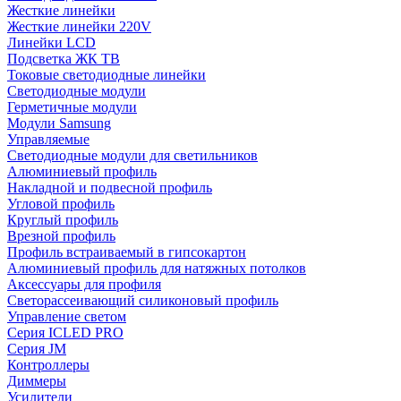
Жесткие линейки
Жесткие линейки 220V
Линейки LCD
Подсветка ЖК ТВ
Токовые светодиодные линейки
Светодиодные модули
Герметичные модули
Модули Samsung
Управляемые
Светодиодные модули для светильников
Алюминиевый профиль
Накладной и подвесной профиль
Угловой профиль
Круглый профиль
Врезной профиль
Профиль встраиваемый в гипсокартон
Алюминиевый профиль для натяжных потолков
Аксессуары для профиля
Светорассеивающий силиконовый профиль
Управление светом
Серия ICLED PRO
Серия JM
Контроллеры
Диммеры
Усилители