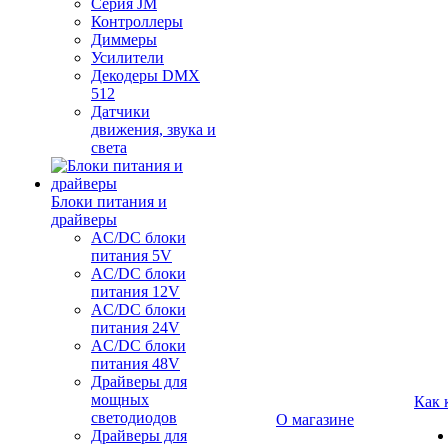
Серия JM
Контроллеры
Диммеры
Усилители
Декодеры DMX
512
Датчики
движения, звука и
света
Блоки питания и
драйверы
AC/DC блоки
питания 5V
AC/DC блоки
питания 12V
AC/DC блоки
питания 24V
AC/DC блоки
питания 48V
Драйверы для
мощных
Как 
светодиодов
О магазине
Драйверы для