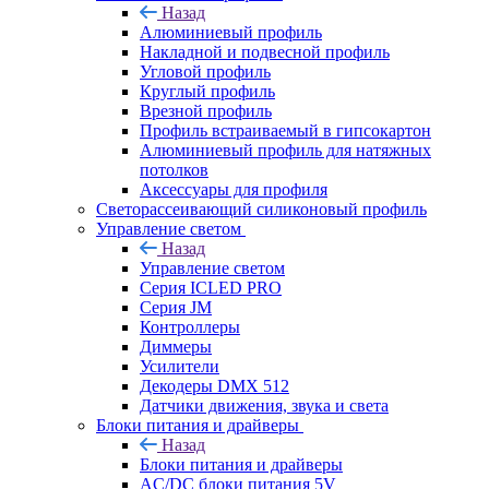
Назад
Алюминиевый профиль
Накладной и подвесной профиль
Угловой профиль
Круглый профиль
Врезной профиль
Профиль встраиваемый в гипсокартон
Алюминиевый профиль для натяжных
потолков
Аксессуары для профиля
Светорассеивающий силиконовый профиль
Управление светом
Назад
Управление светом
Серия ICLED PRO
Серия JM
Контроллеры
Диммеры
Усилители
Декодеры DMX 512
Датчики движения, звука и света
Блоки питания и драйверы
Назад
Блоки питания и драйверы
AC/DC блоки питания 5V