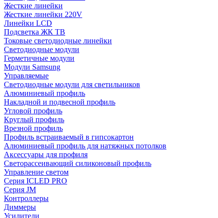
Жесткие линейки
Жесткие линейки 220V
Линейки LCD
Подсветка ЖК ТВ
Токовые светодиодные линейки
Светодиодные модули
Герметичные модули
Модули Samsung
Управляемые
Светодиодные модули для светильников
Алюминиевый профиль
Накладной и подвесной профиль
Угловой профиль
Круглый профиль
Врезной профиль
Профиль встраиваемый в гипсокартон
Алюминиевый профиль для натяжных потолков
Аксессуары для профиля
Светорассеивающий силиконовый профиль
Управление светом
Серия ICLED PRO
Серия JM
Контроллеры
Диммеры
Усилители