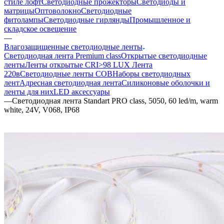
стиле лофт
Светодиодные прожекторы
Светодиоды и
матрицы
Оптоволокно
Светодиодные
фитолампы
Светодиодные гирлянды
Промышленное и
складское освещение
—
Влагозащищенные светодиодные ленты
Светодиодная лента Premium class
Открытые светодиодные
ленты
Ленты открытые CRI>98 LUX
Лента
220в
Светодиодные ленты COB
Наборы светодиодных
лент
Адресная светодиодная лента
Силиконовые оболочки и
ленты для них
LED аксессуары
—
Светодиодная лента Standart PRO class, 5050, 60 led/m, warm
white, 24V, V068, IP68