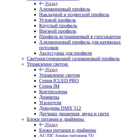
Назад
Алюминиевый профиль
Накладной и подвесной профиль
Угловой профиль
Круглый профиль
Врезной профиль
Профиль встраиваемый в гипсокартон
Алюминиевый профиль для натяжных
потолков
Аксессуары для профиля
Светорассеивающий силиконовый профиль
Управление светом
Назад
Управление светом
Серия ICLED PRO
Серия JM
Контроллеры
Диммеры
Усилители
Декодеры DMX 512
Датчики движения, звука и света
Блоки питания и драйверы
Назад
Блоки питания и драйверы
AC/DC блоки питания 5V