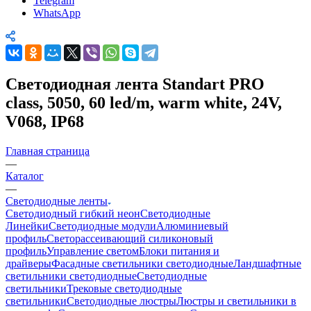
Telegram
WhatsApp
Светодиодная лента Standart PRO
class, 5050, 60 led/m, warm white, 24V,
V068, IP68
Главная страница
—
Каталог
—
Светодиодные ленты
Светодиодный гибкий неон
Светодиодные
Линейки
Светодиодные модули
Алюминиевый
профиль
Светорассеивающий силиконовый
профиль
Управление светом
Блоки питания и
драйверы
Фасадные светильники светодиодные
Ландшафтные
светильники светодиодные
Светодиодные
светильники
Трековые светодиодные
светильники
Светодиодные люстры
Люстры и светильники в