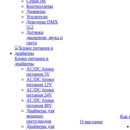
Серия JM
Контроллеры
Диммеры
Усилители
Декодеры DMX
512
Датчики
движения, звука и
света
Блоки питания и
драйверы
AC/DC блоки
питания 5V
AC/DC блоки
питания 12V
AC/DC блоки
питания 24V
AC/DC блоки
питания 48V
Драйверы для
мощных
Как 
светодиодов
О магазине
Драйверы для