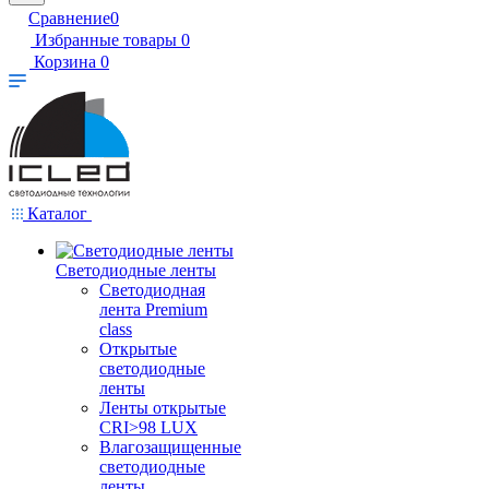
Сравнение
0
Избранные товары
0
Корзина
0
Каталог
Светодиодные ленты
Светодиодная
лента Premium
class
Открытые
светодиодные
ленты
Ленты открытые
CRI>98 LUX
Влагозащищенные
светодиодные
ленты