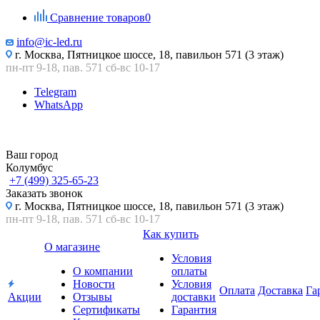
Сравнение товаров
0
info@ic-led.ru
г. Москва, Пятницкое шоссе, 18, павильон 571 (3 этаж)
пн-пт 9-18, пав. 571 сб-вс 10-17
Telegram
WhatsApp
Ваш город
Колумбус
+7 (499) 325-65-23
Заказать звонок
г. Москва, Пятницкое шоссе, 18, павильон 571 (3 этаж)
пн-пт 9-18, пав. 571 сб-вс 10-17
Как купить
О магазине
Условия
О компании
оплаты
Новости
Условия
Оплата
Доставка
Га
Акции
Отзывы
доставки
Сертификаты
Гарантия