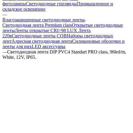
фитолампы
Светодиодные гирлянды
Промышленное и
складское освещение
—
Влагозащищенные светодиодные ленты
Светодиодная лента Premium class
Открытые светодиодные
ленты
Ленты открытые CRI>98 LUX
Лента
220в
Светодиодные ленты COB
Наборы светодиодных
лент
Адресная светодиодная лента
Силиконовые оболочки и
ленты для них
LED аксессуары
—
Светодиодная лента DIP PVC4 Standart PRO class, 96led/m,
White, 12V, IP65.