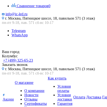
Сравнение товаров
0
info@ic-led.ru
г. Москва, Пятницкое шоссе, 18, павильон 571 (3 этаж)
пн-пт 9-18, пав. 571 сб-вс 10-17
Telegram
WhatsApp
Ваш город
Колумбус
+7 (499) 325-65-23
Заказать звонок
г. Москва, Пятницкое шоссе, 18, павильон 571 (3 этаж)
пн-пт 9-18, пав. 571 сб-вс 10-17
Как купить
О магазине
Условия
О компании
оплаты
Новости
Условия
Оплата
Доставка
Га
Акции
Отзывы
доставки
Сертификаты
Гарантия