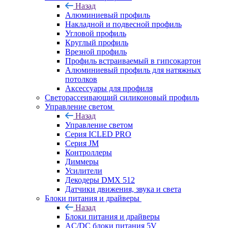
Назад
Алюминиевый профиль
Накладной и подвесной профиль
Угловой профиль
Круглый профиль
Врезной профиль
Профиль встраиваемый в гипсокартон
Алюминиевый профиль для натяжных
потолков
Аксессуары для профиля
Светорассеивающий силиконовый профиль
Управление светом
Назад
Управление светом
Серия ICLED PRO
Серия JM
Контроллеры
Диммеры
Усилители
Декодеры DMX 512
Датчики движения, звука и света
Блоки питания и драйверы
Назад
Блоки питания и драйверы
AC/DC блоки питания 5V