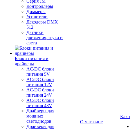
Серия JM
Контроллеры
Диммеры
Усилители
Декодеры DMX
512
Датчики
движения, звука и
света
Блоки питания и
драйверы
AC/DC блоки
питания 5V
AC/DC блоки
питания 12V
AC/DC блоки
питания 24V
AC/DC блоки
питания 48V
Драйверы для
мощных
Как 
светодиодов
О магазине
Драйверы для