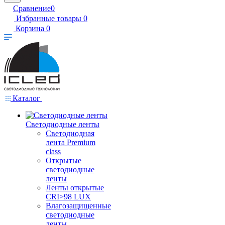
Сравнение
0
Избранные товары
0
Корзина
0
Каталог
Светодиодные ленты
Светодиодная
лента Premium
class
Открытые
светодиодные
ленты
Ленты открытые
CRI>98 LUX
Влагозащищенные
светодиодные
ленты