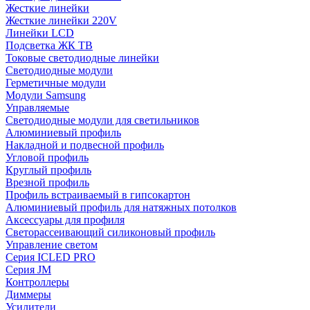
Жесткие линейки
Жесткие линейки 220V
Линейки LCD
Подсветка ЖК ТВ
Токовые светодиодные линейки
Светодиодные модули
Герметичные модули
Модули Samsung
Управляемые
Светодиодные модули для светильников
Алюминиевый профиль
Накладной и подвесной профиль
Угловой профиль
Круглый профиль
Врезной профиль
Профиль встраиваемый в гипсокартон
Алюминиевый профиль для натяжных потолков
Аксессуары для профиля
Светорассеивающий силиконовый профиль
Управление светом
Серия ICLED PRO
Серия JM
Контроллеры
Диммеры
Усилители