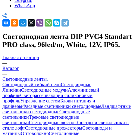
Telegram
WhatsApp
Светодиодная лента DIP PVC4 Standart
PRO class, 96led/m, White, 12V, IP65.
Главная страница
—
Каталог
—
Светодиодные ленты
Светодиодный гибкий неон
Светодиодные
Линейки
Светодиодные модули
Алюминиевый
профиль
Светорассеивающий силиконовый
профиль
Управление светом
Блоки питания и
драйверы
Фасадные светильники светодиодные
Ландшафтные
светильники светодиодные
Светодиодные
светильники
Трековые светодиодные
светильники
Светодиодные люстры
Люстры и светильники в
стиле лофт
Светодиодные прожекторы
Светодиоды и
матрицы
Оптоволокно
Светодиодные