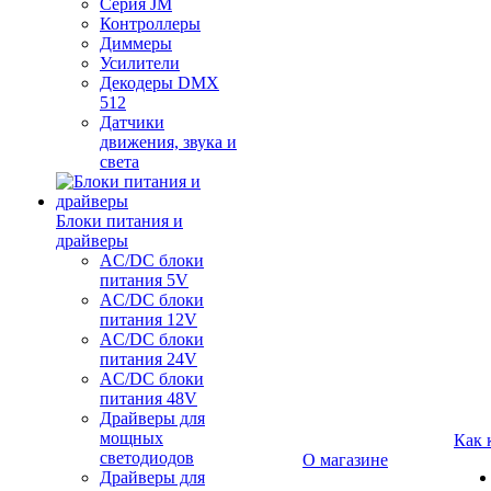
Серия JM
Контроллеры
Диммеры
Усилители
Декодеры DMX
512
Датчики
движения, звука и
света
Блоки питания и
драйверы
AC/DC блоки
питания 5V
AC/DC блоки
питания 12V
AC/DC блоки
питания 24V
AC/DC блоки
питания 48V
Драйверы для
мощных
Как 
светодиодов
О магазине
Драйверы для