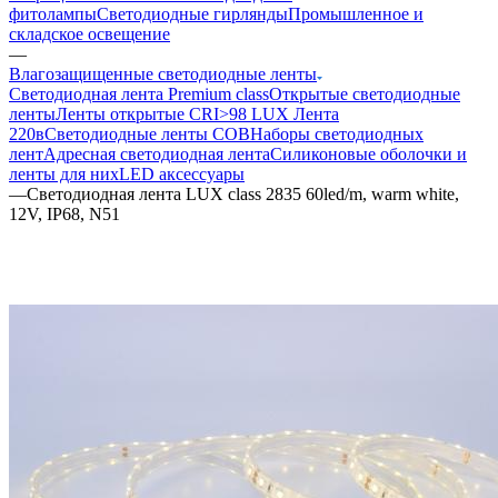
фитолампы
Светодиодные гирлянды
Промышленное и
складское освещение
—
Влагозащищенные светодиодные ленты
Светодиодная лента Premium class
Открытые светодиодные
ленты
Ленты открытые CRI>98 LUX
Лента
220в
Светодиодные ленты COB
Наборы светодиодных
лент
Адресная светодиодная лента
Силиконовые оболочки и
ленты для них
LED аксессуары
—
Светодиодная лента LUX class 2835 60led/m, warm white,
12V, IP68, N51