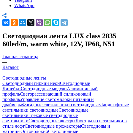
Telegram
WhatsApp
Светодиодная лента LUX class 2835
60led/m, warm white, 12V, IP68, N51
Главная страница
—
Каталог
—
Светодиодные ленты
Светодиодный гибкий неон
Светодиодные
Линейки
Светодиодные модули
Алюминиевый
профиль
Светорассеивающий силиконовый
профиль
Управление светом
Блоки питания и
драйверы
Фасадные светильники светодиодные
Ландшафтные
светильники светодиодные
Светодиодные
светильники
Трековые светодиодные
светильники
Светодиодные люстры
Люстры и светильники в
стиле лофт
Светодиодные прожекторы
Светодиоды и
матрицы
Оптоволокно
Светодиодные