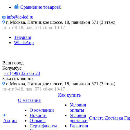
Сравнение товаров
0
info@ic-led.ru
г. Москва, Пятницкое шоссе, 18, павильон 571 (3 этаж)
пн-пт 9-18, пав. 571 сб-вс 10-17
Telegram
WhatsApp
Ваш город
Колумбус
+7 (499) 325-65-23
Заказать звонок
г. Москва, Пятницкое шоссе, 18, павильон 571 (3 этаж)
пн-пт 9-18, пав. 571 сб-вс 10-17
Как купить
О магазине
Условия
О компании
оплаты
Новости
Условия
Оплата
Доставка
Га
Акции
Отзывы
доставки
Сертификаты
Гарантия