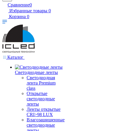
Сравнение
0
Избранные товары
0
Корзина
0
Каталог
Светодиодные ленты
Светодиодная
лента Premium
class
Открытые
светодиодные
ленты
Ленты открытые
CRI>98 LUX
Влагозащищенные
светодиодные
ленты