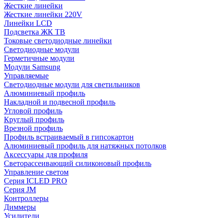
Жесткие линейки
Жесткие линейки 220V
Линейки LCD
Подсветка ЖК ТВ
Токовые светодиодные линейки
Светодиодные модули
Герметичные модули
Модули Samsung
Управляемые
Светодиодные модули для светильников
Алюминиевый профиль
Накладной и подвесной профиль
Угловой профиль
Круглый профиль
Врезной профиль
Профиль встраиваемый в гипсокартон
Алюминиевый профиль для натяжных потолков
Аксессуары для профиля
Светорассеивающий силиконовый профиль
Управление светом
Серия ICLED PRO
Серия JM
Контроллеры
Диммеры
Усилители