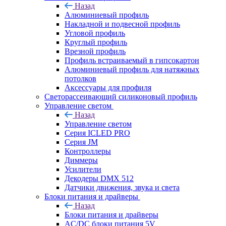
Назад
Алюминиевый профиль
Накладной и подвесной профиль
Угловой профиль
Круглый профиль
Врезной профиль
Профиль встраиваемый в гипсокартон
Алюминиевый профиль для натяжных
потолков
Аксессуары для профиля
Светорассеивающий силиконовый профиль
Управление светом
Назад
Управление светом
Серия ICLED PRO
Серия JM
Контроллеры
Диммеры
Усилители
Декодеры DMX 512
Датчики движения, звука и света
Блоки питания и драйверы
Назад
Блоки питания и драйверы
AC/DC блоки питания 5V