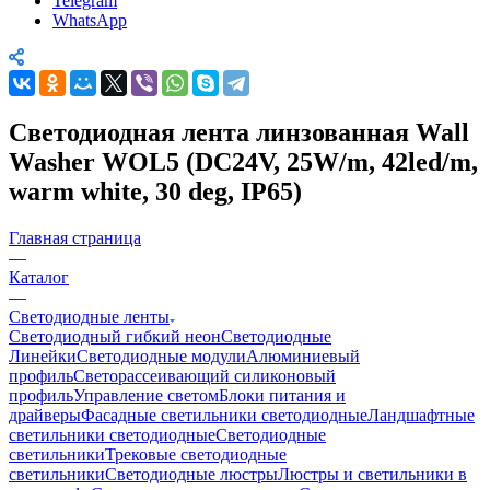
Telegram
WhatsApp
Светодиодная лента линзованная Wall
Washer WOL5 (DC24V, 25W/m, 42led/m,
warm white, 30 deg, IP65)
Главная страница
—
Каталог
—
Светодиодные ленты
Светодиодный гибкий неон
Светодиодные
Линейки
Светодиодные модули
Алюминиевый
профиль
Светорассеивающий силиконовый
профиль
Управление светом
Блоки питания и
драйверы
Фасадные светильники светодиодные
Ландшафтные
светильники светодиодные
Светодиодные
светильники
Трековые светодиодные
светильники
Светодиодные люстры
Люстры и светильники в