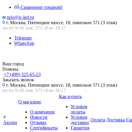
Сравнение товаров
0
info@ic-led.ru
г. Москва, Пятницкое шоссе, 18, павильон 571 (3 этаж)
пн-пт 9-18, пав. 571 сб-вс 10-17
Telegram
WhatsApp
Ваш город
Помона
+7 (499) 325-65-23
Заказать звонок
г. Москва, Пятницкое шоссе, 18, павильон 571 (3 этаж)
пн-пт 9-18, пав. 571 сб-вс 10-17
Как купить
О магазине
Условия
О компании
оплаты
Новости
Условия
Оплата
Доставка
Га
Акции
Отзывы
доставки
Сертификаты
Гарантия