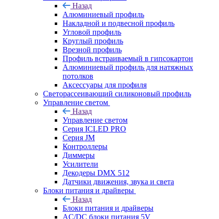
Назад
Алюминиевый профиль
Накладной и подвесной профиль
Угловой профиль
Круглый профиль
Врезной профиль
Профиль встраиваемый в гипсокартон
Алюминиевый профиль для натяжных
потолков
Аксессуары для профиля
Светорассеивающий силиконовый профиль
Управление светом
Назад
Управление светом
Серия ICLED PRO
Серия JM
Контроллеры
Диммеры
Усилители
Декодеры DMX 512
Датчики движения, звука и света
Блоки питания и драйверы
Назад
Блоки питания и драйверы
AC/DC блоки питания 5V