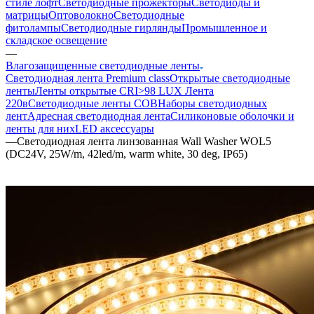
стиле лофт
Светодиодные прожекторы
Светодиоды и
матрицы
Оптоволокно
Светодиодные
фитолампы
Светодиодные гирлянды
Промышленное и
складское освещение
—
Влагозащищенные светодиодные ленты
Светодиодная лента Premium class
Открытые светодиодные
ленты
Ленты открытые CRI>98 LUX
Лента
220в
Светодиодные ленты COB
Наборы светодиодных
лент
Адресная светодиодная лента
Силиконовые оболочки и
ленты для них
LED аксессуары
—
Светодиодная лента линзованная Wall Washer WOL5
(DC24V, 25W/m, 42led/m, warm white, 30 deg, IP65)