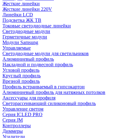
Жесткие линейки
Жесткие линейки 220V
Линейки LCD
Подсветка ЖК ТВ
Токовые светодиодные линейки
Светодиодные модули
Герметичные модули
Модули Samsung
Управляемые
Светодиодные модули для светильников
Алюминиевый профиль
Накладной и подвесной профиль
Угловой профиль
Круглый профиль
Врезной профиль
Профиль встраиваемый в гипсокартон
Алюминиевый профиль для натяжных потолков
Аксессуары для профиля
Светорассеивающий силиконовый профиль
Управление светом
Серия ICLED PRO
Серия JM
Контроллеры
Диммеры
Усилители