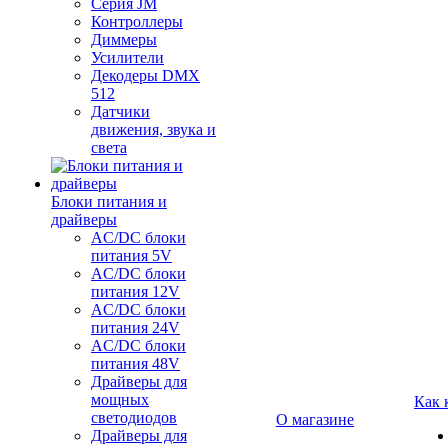
Серия JM
Контроллеры
Диммеры
Усилители
Декодеры DMX
512
Датчики
движения, звука и
света
Блоки питания и
драйверы
AC/DC блоки
питания 5V
AC/DC блоки
питания 12V
AC/DC блоки
питания 24V
AC/DC блоки
питания 48V
Драйверы для
мощных
Как 
светодиодов
О магазине
Драйверы для