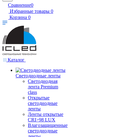
Сравнение
0
Избранные товары
0
Корзина
0
Каталог
Светодиодные ленты
Светодиодная
лента Premium
class
Открытые
светодиодные
ленты
Ленты открытые
CRI>98 LUX
Влагозащищенные
светодиодные
ленты