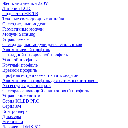
Жесткие линейки 220V
Линейки LCD
Подсветка ЖК ТВ
Токовые светодиодные линейки
Светодиодные модули
Герметичные модули
Модули Samsung
Управляемые
Светодиодные модули для светильников
Алюминиевый профиль
Накладной и подвесной профиль
Угловой профиль
Круглый профиль
Врезной профиль
Профиль встраиваемый в гипсокартон
Алюминиевый профиль для натяжных потолков
Аксессуары для профиля
Светорассеивающий силиконовый профиль
Управление светом
Серия ICLED PRO
Серия JM
Контроллеры
Диммеры
Усилители
Декодеры DMX 512