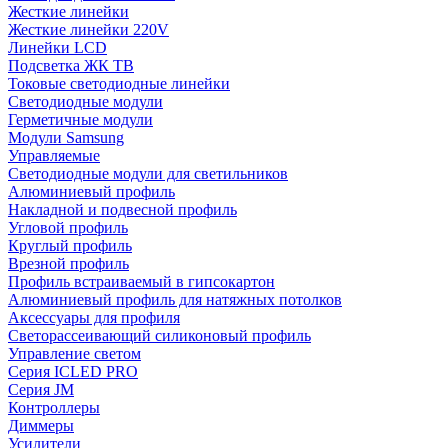
Жесткие линейки
Жесткие линейки 220V
Линейки LCD
Подсветка ЖК ТВ
Токовые светодиодные линейки
Светодиодные модули
Герметичные модули
Модули Samsung
Управляемые
Светодиодные модули для светильников
Алюминиевый профиль
Накладной и подвесной профиль
Угловой профиль
Круглый профиль
Врезной профиль
Профиль встраиваемый в гипсокартон
Алюминиевый профиль для натяжных потолков
Аксессуары для профиля
Светорассеивающий силиконовый профиль
Управление светом
Серия ICLED PRO
Серия JM
Контроллеры
Диммеры
Усилители