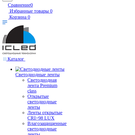
Сравнение
0
Избранные товары
0
Корзина
0
Каталог
Светодиодные ленты
Светодиодная
лента Premium
class
Открытые
светодиодные
ленты
Ленты открытые
CRI>98 LUX
Влагозащищенные
светодиодные
ленты