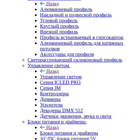
Назад
Алюминиевый профиль
Накладной и подвесной профиль
Угловой профиль
Круглый профиль
Врезной профиль
Профиль встраиваемый в гипсокартон
Алюминиевый профиль для натяжных
потолков
Аксессуары для профиля
Светорассеивающий силиконовый профиль
Управление светом
Назад
Управление светом
Серия ICLED PRO
Серия JM
Контроллеры
Диммеры
Усилители
Декодеры DMX 512
Датчики движения, звука и света
Блоки питания и драйверы
Назад
Блоки питания и драйверы
AC/DC блоки питания 5V