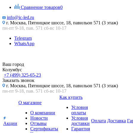
Сравнение товаров
0
info@ic-led.ru
г. Москва, Пятницкое шоссе, 18, павильон 571 (3 этаж)
пн-пт 9-18, пав. 571 сб-вс 10-17
Telegram
WhatsApp
Ваш город
Колумбус
+7 (499) 325-65-23
Заказать звонок
г. Москва, Пятницкое шоссе, 18, павильон 571 (3 этаж)
пн-пт 9-18, пав. 571 сб-вс 10-17
Как купить
О магазине
Условия
О компании
оплаты
Новости
Условия
Оплата
Доставка
Га
Акции
Отзывы
доставки
Сертификаты
Гарантия