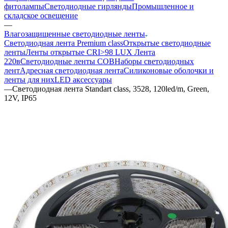
фитолампы
Светодиодные гирлянды
Промышленное и
складское освещение
—
Влагозащищенные светодиодные ленты
Светодиодная лента Premium class
Открытые светодиодные
ленты
Ленты открытые CRI>98 LUX
Лента
220в
Светодиодные ленты COB
Наборы светодиодных
лент
Адресная светодиодная лента
Силиконовые оболочки и
ленты для них
LED аксессуары
—
Светодиодная лента Standart class, 3528, 120led/m, Green,
12V, IP65