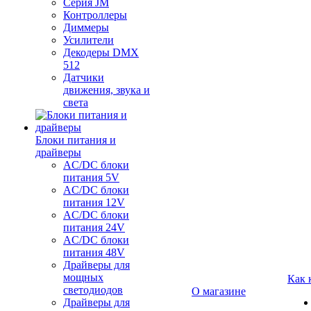
Серия JM
Контроллеры
Диммеры
Усилители
Декодеры DMX
512
Датчики
движения, звука и
света
Блоки питания и
драйверы
AC/DC блоки
питания 5V
AC/DC блоки
питания 12V
AC/DC блоки
питания 24V
AC/DC блоки
питания 48V
Драйверы для
мощных
Как 
светодиодов
О магазине
Драйверы для