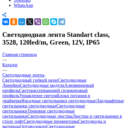
Telegram
WhatsApp
Светодиодная лента Standart class,
3528, 120led/m, Green, 12V, IP65
Главная страница
—
Каталог
—
Светодиодные ленты
Светодиодный гибкий неон
Светодиодные
Линейки
Светодиодные модули
Алюминиевый
профиль
Светорассеивающий силиконовый
профиль
Управление светом
Блоки питания и
драйверы
Фасадные светильники светодиодные
Ландшафтные
светильники светодиодные
Светодиодные
светильники
Трековые светодиодные
светильники
Светодиодные люстры
Люстры и светильники в
стиле лофт
Светодиодные прожекторы
Светодиоды и
матрицы
Оптоволокно
Светодиодные