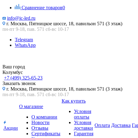
Сравнение товаров
0
info@ic-led.ru
г. Москва, Пятницкое шоссе, 18, павильон 571 (3 этаж)
пн-пт 9-18, пав. 571 сб-вс 10-17
Telegram
WhatsApp
Ваш город
Колумбус
+7 (499) 325-65-23
Заказать звонок
г. Москва, Пятницкое шоссе, 18, павильон 571 (3 этаж)
пн-пт 9-18, пав. 571 сб-вс 10-17
Как купить
О магазине
Условия
О компании
оплаты
Новости
Условия
Оплата
Доставка
Га
Акции
Отзывы
доставки
Сертификаты
Гарантия