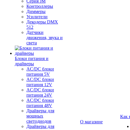
Серия JM
Контроллеры
Диммеры
Усилители
Декодеры DMX
512
Датчики
движения, звука и
света
Блоки питания и
драйверы
AC/DC блоки
питания 5V
AC/DC блоки
питания 12V
AC/DC блоки
питания 24V
AC/DC блоки
питания 48V
Драйверы для
мощных
Как 
светодиодов
О магазине
Драйверы для