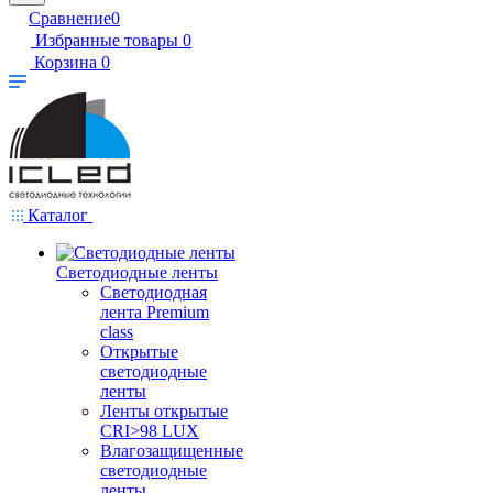
Сравнение
0
Избранные товары
0
Корзина
0
Каталог
Светодиодные ленты
Светодиодная
лента Premium
class
Открытые
светодиодные
ленты
Ленты открытые
CRI>98 LUX
Влагозащищенные
светодиодные
ленты