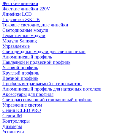
Жесткие линейки
Жесткие линейки 220V
Линейки LCD
Подсветка ЖК ТВ
Токовые светодиодные линейки
Светодиодные модули
Герметичные модули
Модули Samsung
Управляемые
Светодиодные модули для светильников
Алюминиевый профиль
Накладной и подвесной профиль
Угловой профиль
Круглый профиль
Врезной профиль
Профиль встраиваемый в гипсокартон
Алюминиевый профиль для натяжных потолков
Аксессуары для профиля
Светорассеивающий силиконовый профиль
Управление светом
Серия ICLED PRO
Серия JM
Контроллеры
Диммеры
Усилители