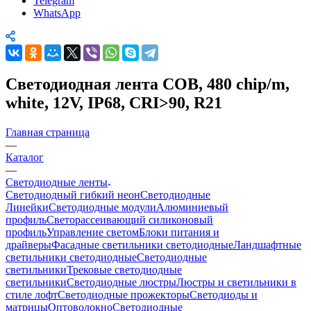
Telegram
WhatsApp
Светодиодная лента COB, 480 chip/m,
white, 12V, IP68, CRI>90, R21
Главная страница
—
Каталог
—
Светодиодные ленты
Светодиодный гибкий неон
Светодиодные
Линейки
Светодиодные модули
Алюминиевый
профиль
Светорассеивающий силиконовый
профиль
Управление светом
Блоки питания и
драйверы
Фасадные светильники светодиодные
Ландшафтные
светильники светодиодные
Светодиодные
светильники
Трековые светодиодные
светильники
Светодиодные люстры
Люстры и светильники в
стиле лофт
Светодиодные прожекторы
Светодиоды и
матрицы
Оптоволокно
Светодиодные