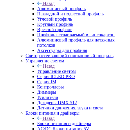
Назад
Алюминиевый профиль
Накладной и подвесной профиль
Угловой профиль
Круглый профиль
Врезной профиль
Профиль встраиваемый в гипсокартон
Алюминиевый профиль для натяжных
потолков
Аксессуары для профиля
Светорассеивающий силиконовый профиль
Управление светом
Назад
Управление светом
Серия ICLED PRO
Серия JM
Контроллеры
Диммеры
Усилители
Декодеры DMX 512
Датчики движения, звука и света
Блоки питания и драйверы
Назад
Блоки питания и драйверы
AC/DC блоки питания 5V