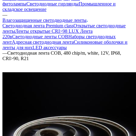
фитолампы
Светодиодные гирлянды
Промышленное и
складское освещение
—
Влагозащищенные светодиодные ленты
Светодиодная лента Premium class
Открытые светодиодные
ленты
Ленты открытые CRI>98 LUX
Лента
220в
Светодиодные ленты COB
Наборы светодиодных
лент
Адресная светодиодная лента
Силиконовые оболочки и
ленты для них
LED аксессуары
—
Светодиодная лента COB, 480 chip/m, white, 12V, IP68,
CRI>90, R21