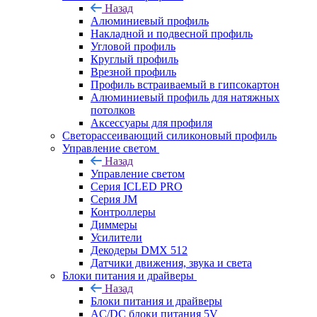
Назад
Алюминиевый профиль
Накладной и подвесной профиль
Угловой профиль
Круглый профиль
Врезной профиль
Профиль встраиваемый в гипсокартон
Алюминиевый профиль для натяжных
потолков
Аксессуары для профиля
Светорассеивающий силиконовый профиль
Управление светом
Назад
Управление светом
Серия ICLED PRO
Серия JM
Контроллеры
Диммеры
Усилители
Декодеры DMX 512
Датчики движения, звука и света
Блоки питания и драйверы
Назад
Блоки питания и драйверы
AC/DC блоки питания 5V