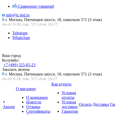
Сравнение товаров
0
info@ic-led.ru
г. Москва, Пятницкое шоссе, 18, павильон 571 (3 этаж)
пн-пт 9-18, пав. 571 сб-вс 10-17
Telegram
WhatsApp
Ваш город
Колумбус
+7 (499) 325-65-23
Заказать звонок
г. Москва, Пятницкое шоссе, 18, павильон 571 (3 этаж)
пн-пт 9-18, пав. 571 сб-вс 10-17
Как купить
О магазине
Условия
О компании
оплаты
Новости
Условия
Оплата
Доставка
Га
Акции
Отзывы
доставки
Сертификаты
Гарантия