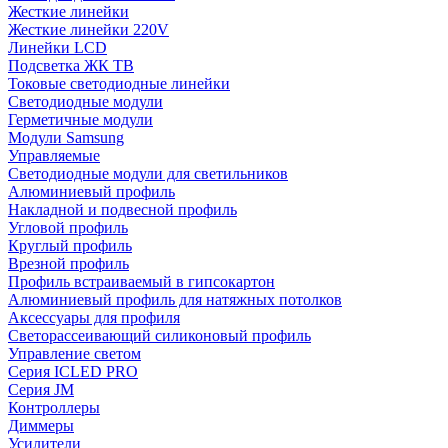
Жесткие линейки
Жесткие линейки 220V
Линейки LCD
Подсветка ЖК ТВ
Токовые светодиодные линейки
Светодиодные модули
Герметичные модули
Модули Samsung
Управляемые
Светодиодные модули для светильников
Алюминиевый профиль
Накладной и подвесной профиль
Угловой профиль
Круглый профиль
Врезной профиль
Профиль встраиваемый в гипсокартон
Алюминиевый профиль для натяжных потолков
Аксессуары для профиля
Светорассеивающий силиконовый профиль
Управление светом
Серия ICLED PRO
Серия JM
Контроллеры
Диммеры
Усилители