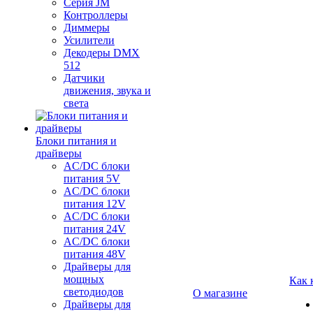
Серия JM
Контроллеры
Диммеры
Усилители
Декодеры DMX
512
Датчики
движения, звука и
света
Блоки питания и
драйверы
AC/DC блоки
питания 5V
AC/DC блоки
питания 12V
AC/DC блоки
питания 24V
AC/DC блоки
питания 48V
Драйверы для
мощных
Как 
светодиодов
О магазине
Драйверы для