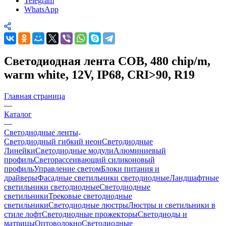
Telegram
WhatsApp
Светодиодная лента COB, 480 chip/m,
warm white, 12V, IP68, CRI>90, R19
Главная страница
—
Каталог
—
Светодиодные ленты
Светодиодный гибкий неон
Светодиодные
Линейки
Светодиодные модули
Алюминиевый
профиль
Светорассеивающий силиконовый
профиль
Управление светом
Блоки питания и
драйверы
Фасадные светильники светодиодные
Ландшафтные
светильники светодиодные
Светодиодные
светильники
Трековые светодиодные
светильники
Светодиодные люстры
Люстры и светильники в
стиле лофт
Светодиодные прожекторы
Светодиоды и
матрицы
Оптоволокно
Светодиодные