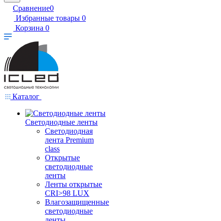
Сравнение
0
Избранные товары
0
Корзина
0
Каталог
Светодиодные ленты
Светодиодная
лента Premium
class
Открытые
светодиодные
ленты
Ленты открытые
CRI>98 LUX
Влагозащищенные
светодиодные
ленты