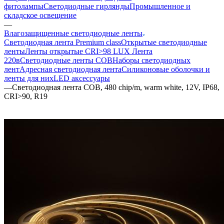
фитолампы
Светодиодные гирлянды
Промышленное и
складское освещение
—
Влагозащищенные светодиодные ленты
Светодиодная лента Premium class
Открытые светодиодные
ленты
Ленты открытые CRI>98 LUX
Лента
220в
Светодиодные ленты COB
Наборы светодиодных
лент
Адресная светодиодная лента
Силиконовые оболочки и
ленты для них
LED аксессуары
—
Светодиодная лента COB, 480 chip/m, warm white, 12V, IP68,
CRI>90, R19