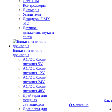
Серия JM
Контроллеры
Диммеры
Усилители
Декодеры DMX
512
Датчики
движения, звука и
света
Блоки питания и
драйверы
AC/DC блоки
питания 5V
AC/DC блоки
питания 12V
AC/DC блоки
питания 24V
AC/DC блоки
питания 48V
Драйверы для
мощных
Как 
светодиодов
О магазине
Драйверы для