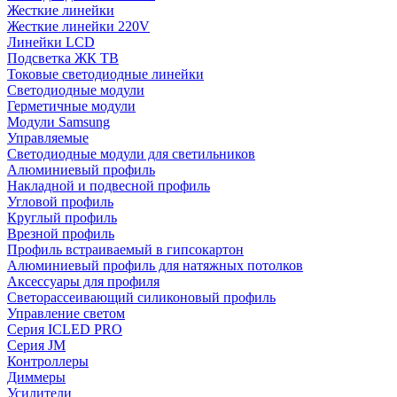
Жесткие линейки
Жесткие линейки 220V
Линейки LCD
Подсветка ЖК ТВ
Токовые светодиодные линейки
Светодиодные модули
Герметичные модули
Модули Samsung
Управляемые
Светодиодные модули для светильников
Алюминиевый профиль
Накладной и подвесной профиль
Угловой профиль
Круглый профиль
Врезной профиль
Профиль встраиваемый в гипсокартон
Алюминиевый профиль для натяжных потолков
Аксессуары для профиля
Светорассеивающий силиконовый профиль
Управление светом
Серия ICLED PRO
Серия JM
Контроллеры
Диммеры
Усилители