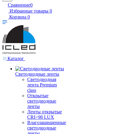
Сравнение
0
Избранные товары
0
Корзина
0
Каталог
Светодиодные ленты
Светодиодная
лента Premium
class
Открытые
светодиодные
ленты
Ленты открытые
CRI>98 LUX
Влагозащищенные
светодиодные
ленты