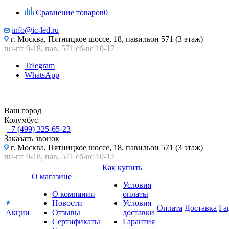
Сравнение товаров
0
info@ic-led.ru
г. Москва, Пятницкое шоссе, 18, павильон 571 (3 этаж)
пн-пт 9-18, пав. 571 сб-вс 10-17
Telegram
WhatsApp
Ваш город
Колумбус
+7 (499) 325-65-23
Заказать звонок
г. Москва, Пятницкое шоссе, 18, павильон 571 (3 этаж)
пн-пт 9-18, пав. 571 сб-вс 10-17
Как купить
О магазине
Условия
О компании
оплаты
Новости
Условия
Оплата
Доставка
Га
Акции
Отзывы
доставки
Сертификаты
Гарантия