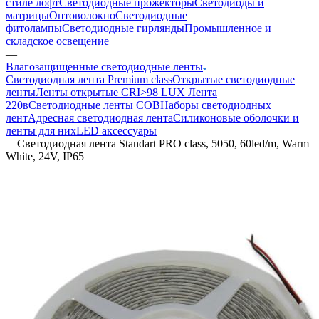
стиле лофт
Светодиодные прожекторы
Светодиоды и
матрицы
Оптоволокно
Светодиодные
фитолампы
Светодиодные гирлянды
Промышленное и
складское освещение
—
Влагозащищенные светодиодные ленты
Светодиодная лента Premium class
Открытые светодиодные
ленты
Ленты открытые CRI>98 LUX
Лента
220в
Светодиодные ленты COB
Наборы светодиодных
лент
Адресная светодиодная лента
Силиконовые оболочки и
ленты для них
LED аксессуары
—
Светодиодная лента Standart PRO class, 5050, 60led/m, Warm
White, 24V, IP65