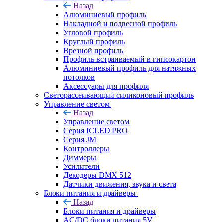
Назад
Алюминиевый профиль
Накладной и подвесной профиль
Угловой профиль
Круглый профиль
Врезной профиль
Профиль встраиваемый в гипсокартон
Алюминиевый профиль для натяжных
потолков
Аксессуары для профиля
Светорассеивающий силиконовый профиль
Управление светом
Назад
Управление светом
Серия ICLED PRO
Серия JM
Контроллеры
Диммеры
Усилители
Декодеры DMX 512
Датчики движения, звука и света
Блоки питания и драйверы
Назад
Блоки питания и драйверы
AC/DC блоки питания 5V