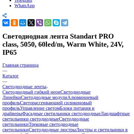
Telegram
WhatsApp
Светодиодная лента Standart PRO
class, 5050, 60led/m, Warm White, 24V,
IP65
Главная страница
—
Каталог
—
Светодиодные ленты
Светодиодный гибкий неон
Светодиодные
Линейки
Светодиодные модули
Алюминиевый
профиль
Светорассеивающий силиконовый
профиль
Управление светом
Блоки питания и
драйверы
Фасадные светильники светодиодные
Ландшафтные
светильники светодиодные
Светодиодные
светильники
Трековые светодиодные
светильники
Светодиодные люстры
Люстры и светильники в