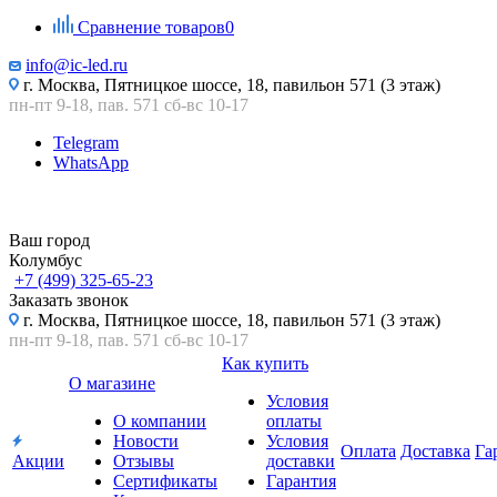
Сравнение товаров
0
info@ic-led.ru
г. Москва, Пятницкое шоссе, 18, павильон 571 (3 этаж)
пн-пт 9-18, пав. 571 сб-вс 10-17
Telegram
WhatsApp
Ваш город
Колумбус
+7 (499) 325-65-23
Заказать звонок
г. Москва, Пятницкое шоссе, 18, павильон 571 (3 этаж)
пн-пт 9-18, пав. 571 сб-вс 10-17
Как купить
О магазине
Условия
О компании
оплаты
Новости
Условия
Оплата
Доставка
Га
Акции
Отзывы
доставки
Сертификаты
Гарантия