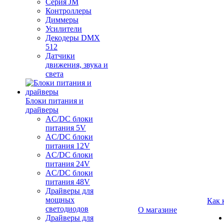
Серия JM
Контроллеры
Диммеры
Усилители
Декодеры DMX
512
Датчики
движения, звука и
света
Блоки питания и
драйверы
AC/DC блоки
питания 5V
AC/DC блоки
питания 12V
AC/DC блоки
питания 24V
AC/DC блоки
питания 48V
Драйверы для
мощных
Как 
светодиодов
О магазине
Драйверы для