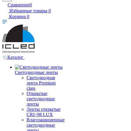
Сравнение
0
Избранные товары
0
Корзина
0
Каталог
Светодиодные ленты
Светодиодная
лента Premium
class
Открытые
светодиодные
ленты
Ленты открытые
CRI>98 LUX
Влагозащищенные
светодиодные
ленты