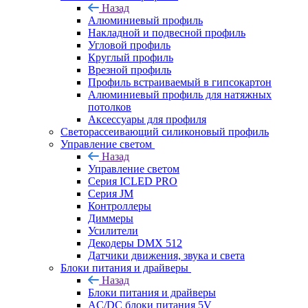
Назад
Алюминиевый профиль
Накладной и подвесной профиль
Угловой профиль
Круглый профиль
Врезной профиль
Профиль встраиваемый в гипсокартон
Алюминиевый профиль для натяжных
потолков
Аксессуары для профиля
Светорассеивающий силиконовый профиль
Управление светом
Назад
Управление светом
Серия ICLED PRO
Серия JM
Контроллеры
Диммеры
Усилители
Декодеры DMX 512
Датчики движения, звука и света
Блоки питания и драйверы
Назад
Блоки питания и драйверы
AC/DC блоки питания 5V