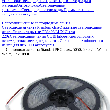
стиле лофт
Светодиодные прожекторы
Светодиоды и
матрицы
Оптоволокно
Светодиодные
фитолампы
Светодиодные гирлянды
Промышленное и
складское освещение
—
Влагозащищенные светодиодные ленты
Светодиодная лента Premium class
Открытые светодиодные
ленты
Ленты открытые CRI>98 LUX
Лента
220в
Светодиодные ленты COB
Наборы светодиодных
лент
Адресная светодиодная лента
Силиконовые оболочки и
ленты для них
LED аксессуары
—
Светодиодная лента Standart PRO class, 5050, 60led/m, Warm
White, 12V, IP68