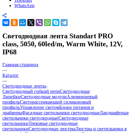
Telegram
WhatsApp
Светодиодная лента Standart PRO
class, 5050, 60led/m, Warm White, 12V,
IP68
Главная страница
—
Каталог
—
Светодиодные ленты
Светодиодный гибкий неон
Светодиодные
Линейки
Светодиодные модули
Алюминиевый
профиль
Светорассеивающий силиконовый
профиль
Управление светом
Блоки питания и
драйверы
Фасадные светильники светодиодные
Ландшафтные
светильники светодиодные
Светодиодные
светильники
Трековые светодиодные
светильники
Светодиодные люстры
Люстры и светильники в