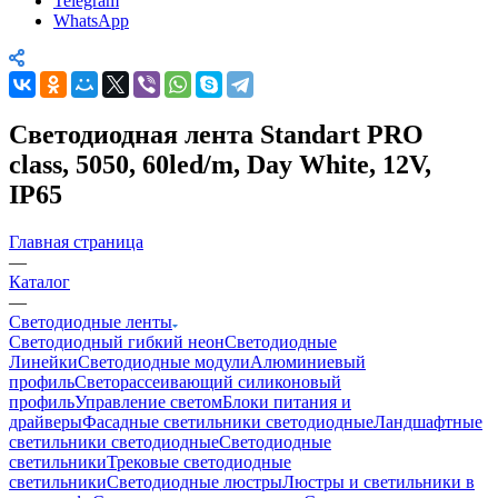
Telegram
WhatsApp
Светодиодная лента Standart PRO
class, 5050, 60led/m, Day White, 12V,
IP65
Главная страница
—
Каталог
—
Светодиодные ленты
Светодиодный гибкий неон
Светодиодные
Линейки
Светодиодные модули
Алюминиевый
профиль
Светорассеивающий силиконовый
профиль
Управление светом
Блоки питания и
драйверы
Фасадные светильники светодиодные
Ландшафтные
светильники светодиодные
Светодиодные
светильники
Трековые светодиодные
светильники
Светодиодные люстры
Люстры и светильники в