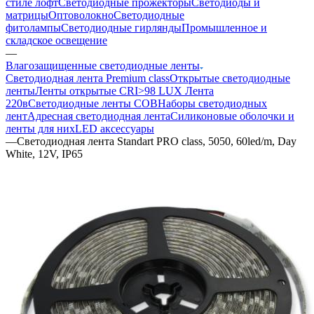
стиле лофт
Светодиодные прожекторы
Светодиоды и
матрицы
Оптоволокно
Светодиодные
фитолампы
Светодиодные гирлянды
Промышленное и
складское освещение
—
Влагозащищенные светодиодные ленты
Светодиодная лента Premium class
Открытые светодиодные
ленты
Ленты открытые CRI>98 LUX
Лента
220в
Светодиодные ленты COB
Наборы светодиодных
лент
Адресная светодиодная лента
Силиконовые оболочки и
ленты для них
LED аксессуары
—
Светодиодная лента Standart PRO class, 5050, 60led/m, Day
White, 12V, IP65