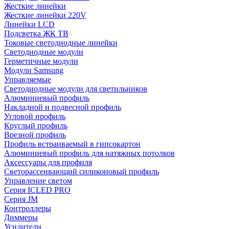
Жесткие линейки
Жесткие линейки 220V
Линейки LCD
Подсветка ЖК ТВ
Токовые светодиодные линейки
Светодиодные модули
Герметичные модули
Модули Samsung
Управляемые
Светодиодные модули для светильников
Алюминиевый профиль
Накладной и подвесной профиль
Угловой профиль
Круглый профиль
Врезной профиль
Профиль встраиваемый в гипсокартон
Алюминиевый профиль для натяжных потолков
Аксессуары для профиля
Светорассеивающий силиконовый профиль
Управление светом
Серия ICLED PRO
Серия JM
Контроллеры
Диммеры
Усилители