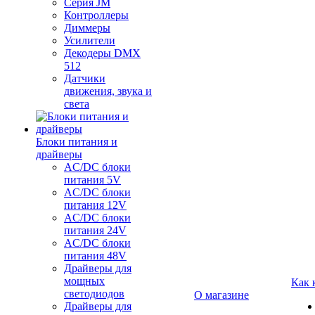
Серия JM
Контроллеры
Диммеры
Усилители
Декодеры DMX
512
Датчики
движения, звука и
света
Блоки питания и
драйверы
AC/DC блоки
питания 5V
AC/DC блоки
питания 12V
AC/DC блоки
питания 24V
AC/DC блоки
питания 48V
Драйверы для
мощных
Как 
светодиодов
О магазине
Драйверы для