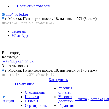
Сравнение товаров
0
info@ic-led.ru
г. Москва, Пятницкое шоссе, 18, павильон 571 (3 этаж)
пн-пт 9-18, пав. 571 сб-вс 10-17
Telegram
WhatsApp
Ваш город
Колумбус
+7 (499) 325-65-23
Заказать звонок
г. Москва, Пятницкое шоссе, 18, павильон 571 (3 этаж)
пн-пт 9-18, пав. 571 сб-вс 10-17
Как купить
О магазине
Условия
О компании
оплаты
Новости
Условия
Оплата
Доставка
Га
Акции
Отзывы
доставки
Сертификаты
Гарантия