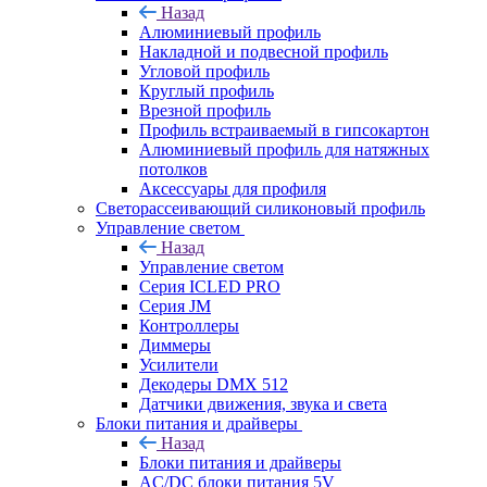
Назад
Алюминиевый профиль
Накладной и подвесной профиль
Угловой профиль
Круглый профиль
Врезной профиль
Профиль встраиваемый в гипсокартон
Алюминиевый профиль для натяжных
потолков
Аксессуары для профиля
Светорассеивающий силиконовый профиль
Управление светом
Назад
Управление светом
Серия ICLED PRO
Серия JM
Контроллеры
Диммеры
Усилители
Декодеры DMX 512
Датчики движения, звука и света
Блоки питания и драйверы
Назад
Блоки питания и драйверы
AC/DC блоки питания 5V