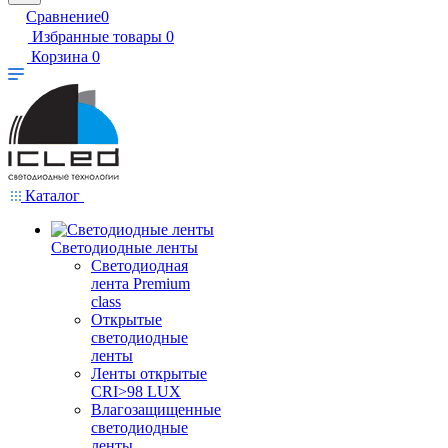
Сравнение
0
Избранные товары
0
Корзина
0
Каталог
Светодиодные ленты
Светодиодная
лента Premium
class
Открытые
светодиодные
ленты
Ленты открытые
CRI>98 LUX
Влагозащищенные
светодиодные
ленты