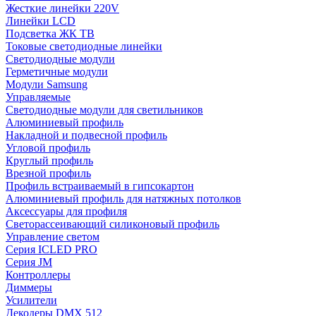
Жесткие линейки 220V
Линейки LCD
Подсветка ЖК ТВ
Токовые светодиодные линейки
Светодиодные модули
Герметичные модули
Модули Samsung
Управляемые
Светодиодные модули для светильников
Алюминиевый профиль
Накладной и подвесной профиль
Угловой профиль
Круглый профиль
Врезной профиль
Профиль встраиваемый в гипсокартон
Алюминиевый профиль для натяжных потолков
Аксессуары для профиля
Светорассеивающий силиконовый профиль
Управление светом
Серия ICLED PRO
Серия JM
Контроллеры
Диммеры
Усилители
Декодеры DMX 512