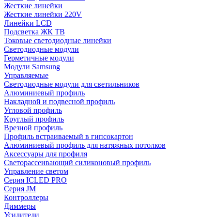
Жесткие линейки
Жесткие линейки 220V
Линейки LCD
Подсветка ЖК ТВ
Токовые светодиодные линейки
Светодиодные модули
Герметичные модули
Модули Samsung
Управляемые
Светодиодные модули для светильников
Алюминиевый профиль
Накладной и подвесной профиль
Угловой профиль
Круглый профиль
Врезной профиль
Профиль встраиваемый в гипсокартон
Алюминиевый профиль для натяжных потолков
Аксессуары для профиля
Светорассеивающий силиконовый профиль
Управление светом
Серия ICLED PRO
Серия JM
Контроллеры
Диммеры
Усилители