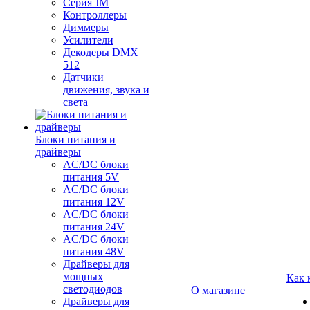
Серия JM
Контроллеры
Диммеры
Усилители
Декодеры DMX
512
Датчики
движения, звука и
света
Блоки питания и
драйверы
AC/DC блоки
питания 5V
AC/DC блоки
питания 12V
AC/DC блоки
питания 24V
AC/DC блоки
питания 48V
Драйверы для
мощных
Как 
светодиодов
О магазине
Драйверы для