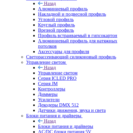
Назад
Алюминиевый профиль
Накладной и подвесной профиль
Угловой профиль
Круглый профиль
Врезной профиль
Профиль встраиваемый в гипсокартон
Алюминиевый профиль для натяжных
потолков
Аксессуары для профиля
Светорассеивающий силиконовый профиль
Управление светом
Назад
Управление светом
Серия ICLED PRO
Серия JM
Контроллеры
Диммеры
Усилители
Декодеры DMX 512
Датчики движения, звука и света
Блоки питания и драйверы
Назад
Блоки питания и драйверы
AC/DC блоки питания 5V