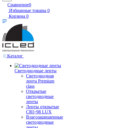
Сравнение
0
Избранные товары
0
Корзина
0
Каталог
Светодиодные ленты
Светодиодная
лента Premium
class
Открытые
светодиодные
ленты
Ленты открытые
CRI>98 LUX
Влагозащищенные
светодиодные
ленты