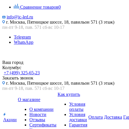
Сравнение товаров
0
info@ic-led.ru
г. Москва, Пятницкое шоссе, 18, павильон 571 (3 этаж)
пн-пт 9-18, пав. 571 сб-вс 10-17
Telegram
WhatsApp
Ваш город
Колумбус
+7 (499) 325-65-23
Заказать звонок
г. Москва, Пятницкое шоссе, 18, павильон 571 (3 этаж)
пн-пт 9-18, пав. 571 сб-вс 10-17
Как купить
О магазине
Условия
О компании
оплаты
Новости
Условия
Оплата
Доставка
Га
Акции
Отзывы
доставки
Сертификаты
Гарантия