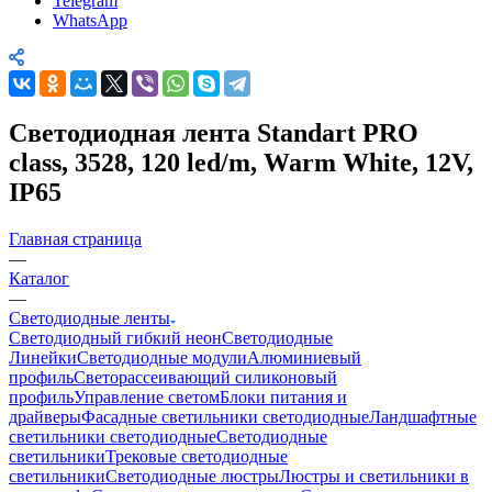
Telegram
WhatsApp
Светодиодная лента Standart PRO
class, 3528, 120 led/m, Warm White, 12V,
IP65
Главная страница
—
Каталог
—
Светодиодные ленты
Светодиодный гибкий неон
Светодиодные
Линейки
Светодиодные модули
Алюминиевый
профиль
Светорассеивающий силиконовый
профиль
Управление светом
Блоки питания и
драйверы
Фасадные светильники светодиодные
Ландшафтные
светильники светодиодные
Светодиодные
светильники
Трековые светодиодные
светильники
Светодиодные люстры
Люстры и светильники в