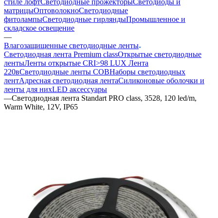
стиле лофт
Светодиодные прожекторы
Светодиоды и
матрицы
Оптоволокно
Светодиодные
фитолампы
Светодиодные гирлянды
Промышленное и
складское освещение
—
Влагозащищенные светодиодные ленты
Светодиодная лента Premium class
Открытые светодиодные
ленты
Ленты открытые CRI>98 LUX
Лента
220в
Светодиодные ленты COB
Наборы светодиодных
лент
Адресная светодиодная лента
Силиконовые оболочки и
ленты для них
LED аксессуары
—
Светодиодная лента Standart PRO class, 3528, 120 led/m,
Warm White, 12V, IP65