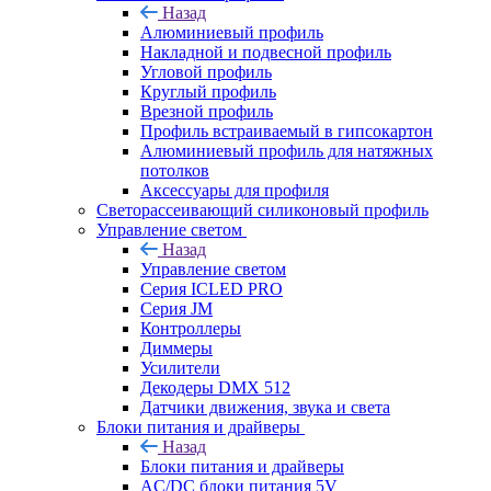
Назад
Алюминиевый профиль
Накладной и подвесной профиль
Угловой профиль
Круглый профиль
Врезной профиль
Профиль встраиваемый в гипсокартон
Алюминиевый профиль для натяжных
потолков
Аксессуары для профиля
Светорассеивающий силиконовый профиль
Управление светом
Назад
Управление светом
Серия ICLED PRO
Серия JM
Контроллеры
Диммеры
Усилители
Декодеры DMX 512
Датчики движения, звука и света
Блоки питания и драйверы
Назад
Блоки питания и драйверы
AC/DC блоки питания 5V