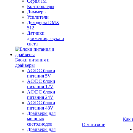
Серия JM
Контроллеры
Диммеры
Усилители
Декодеры DMX
512
Датчики
движения, звука и
света
Блоки питания и
драйверы
AC/DC блоки
питания 5V
AC/DC блоки
питания 12V
AC/DC блоки
питания 24V
AC/DC блоки
питания 48V
Драйверы для
мощных
Как 
светодиодов
О магазине
Драйверы для