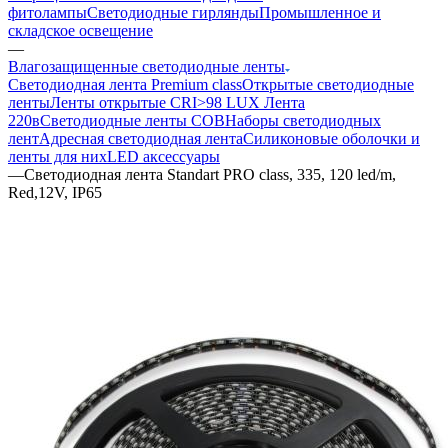
фитолампы
Светодиодные гирлянды
Промышленное и
складское освещение
—
Влагозащищенные светодиодные ленты
Светодиодная лента Premium class
Открытые светодиодные
ленты
Ленты открытые CRI>98 LUX
Лента
220в
Светодиодные ленты COB
Наборы светодиодных
лент
Адресная светодиодная лента
Силиконовые оболочки и
ленты для них
LED аксессуары
—
Светодиодная лента Standart PRO class, 335, 120 led/m,
Red,12V, IP65