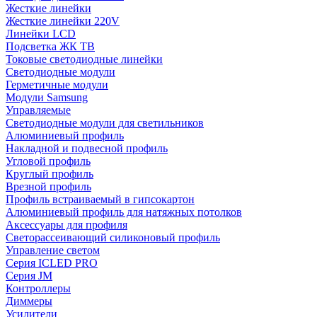
Жесткие линейки
Жесткие линейки 220V
Линейки LCD
Подсветка ЖК ТВ
Токовые светодиодные линейки
Светодиодные модули
Герметичные модули
Модули Samsung
Управляемые
Светодиодные модули для светильников
Алюминиевый профиль
Накладной и подвесной профиль
Угловой профиль
Круглый профиль
Врезной профиль
Профиль встраиваемый в гипсокартон
Алюминиевый профиль для натяжных потолков
Аксессуары для профиля
Светорассеивающий силиконовый профиль
Управление светом
Серия ICLED PRO
Серия JM
Контроллеры
Диммеры
Усилители