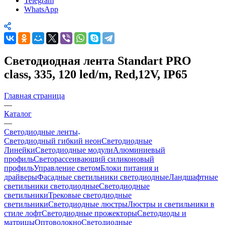
Telegram
WhatsApp
Светодиодная лента Standart PRO
class, 335, 120 led/m, Red,12V, IP65
Главная страница
—
Каталог
—
Светодиодные ленты
Светодиодный гибкий неон
Светодиодные
Линейки
Светодиодные модули
Алюминиевый
профиль
Светорассеивающий силиконовый
профиль
Управление светом
Блоки питания и
драйверы
Фасадные светильники светодиодные
Ландшафтные
светильники светодиодные
Светодиодные
светильники
Трековые светодиодные
светильники
Светодиодные люстры
Люстры и светильники в
стиле лофт
Светодиодные прожекторы
Светодиоды и
матрицы
Оптоволокно
Светодиодные