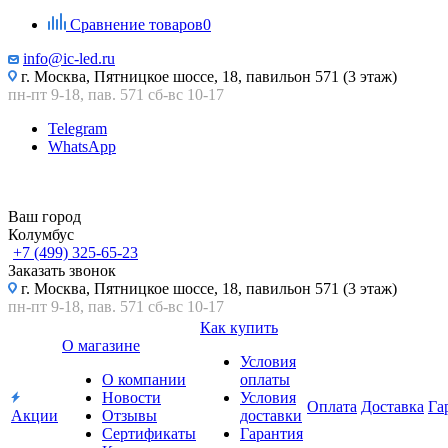
Сравнение товаров
0
info@ic-led.ru
г. Москва, Пятницкое шоссе, 18, павильон 571 (3 этаж)
пн-пт 9-18, пав. 571 сб-вс 10-17
Telegram
WhatsApp
Ваш город
Колумбус
+7 (499) 325-65-23
Заказать звонок
г. Москва, Пятницкое шоссе, 18, павильон 571 (3 этаж)
пн-пт 9-18, пав. 571 сб-вс 10-17
Как купить
О магазине
Условия
О компании
оплаты
Новости
Условия
Оплата
Доставка
Га
Акции
Отзывы
доставки
Сертификаты
Гарантия