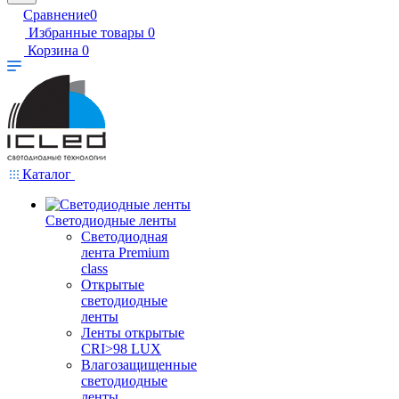
Сравнение
0
Избранные товары
0
Корзина
0
Каталог
Светодиодные ленты
Светодиодная
лента Premium
class
Открытые
светодиодные
ленты
Ленты открытые
CRI>98 LUX
Влагозащищенные
светодиодные
ленты