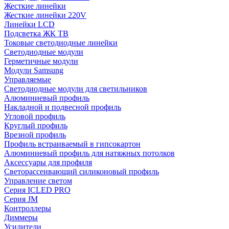
Жесткие линейки
Жесткие линейки 220V
Линейки LCD
Подсветка ЖК ТВ
Токовые светодиодные линейки
Светодиодные модули
Герметичные модули
Модули Samsung
Управляемые
Светодиодные модули для светильников
Алюминиевый профиль
Накладной и подвесной профиль
Угловой профиль
Круглый профиль
Врезной профиль
Профиль встраиваемый в гипсокартон
Алюминиевый профиль для натяжных потолков
Аксессуары для профиля
Светорассеивающий силиконовый профиль
Управление светом
Серия ICLED PRO
Серия JM
Контроллеры
Диммеры
Усилители