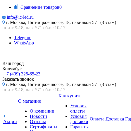
Сравнение товаров
0
info@ic-led.ru
г. Москва, Пятницкое шоссе, 18, павильон 571 (3 этаж)
пн-пт 9-18, пав. 571 сб-вс 10-17
Telegram
WhatsApp
Ваш город
Колумбус
+7 (499) 325-65-23
Заказать звонок
г. Москва, Пятницкое шоссе, 18, павильон 571 (3 этаж)
пн-пт 9-18, пав. 571 сб-вс 10-17
Как купить
О магазине
Условия
О компании
оплаты
Новости
Условия
Оплата
Доставка
Га
Акции
Отзывы
доставки
Сертификаты
Гарантия