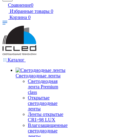
Сравнение
0
Избранные товары
0
Корзина
0
Каталог
Светодиодные ленты
Светодиодная
лента Premium
class
Открытые
светодиодные
ленты
Ленты открытые
CRI>98 LUX
Влагозащищенные
светодиодные
ленты