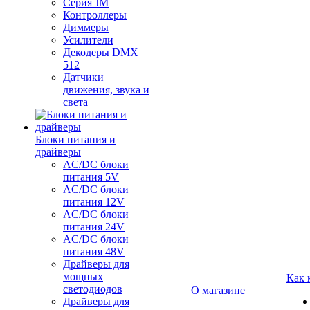
Серия JM
Контроллеры
Диммеры
Усилители
Декодеры DMX
512
Датчики
движения, звука и
света
Блоки питания и
драйверы
AC/DC блоки
питания 5V
AC/DC блоки
питания 12V
AC/DC блоки
питания 24V
AC/DC блоки
питания 48V
Драйверы для
мощных
Как 
светодиодов
О магазине
Драйверы для