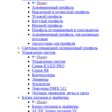
Назад
Алюминиевый профиль
Накладной и подвесной профиль
Угловой профиль
Круглый профиль
Врезной профиль
Профиль встраиваемый в гипсокартон
Алюминиевый профиль для натяжных
потолков
Аксессуары для профиля
Светорассеивающий силиконовый профиль
Управление светом
Назад
Управление светом
Серия ICLED PRO
Серия JM
Контроллеры
Диммеры
Усилители
Декодеры DMX 512
Датчики движения, звука и света
Блоки питания и драйверы
Назад
Блоки питания и драйверы
AC/DC блоки питания 5V