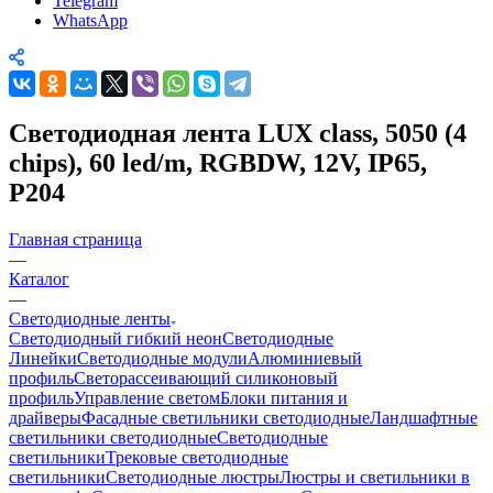
Telegram
WhatsApp
Светодиодная лента LUX class, 5050 (4
chips), 60 led/m, RGBDW, 12V, IP65,
P204
Главная страница
—
Каталог
—
Светодиодные ленты
Светодиодный гибкий неон
Светодиодные
Линейки
Светодиодные модули
Алюминиевый
профиль
Светорассеивающий силиконовый
профиль
Управление светом
Блоки питания и
драйверы
Фасадные светильники светодиодные
Ландшафтные
светильники светодиодные
Светодиодные
светильники
Трековые светодиодные
светильники
Светодиодные люстры
Люстры и светильники в