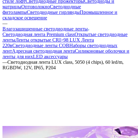
стиле лофт
Светодиодные прожекторы
Светодиоды и
матрицы
Оптоволокно
Светодиодные
фитолампы
Светодиодные гирлянды
Промышленное и
складское освещение
—
Влагозащищенные светодиодные ленты
Светодиодная лента Premium class
Открытые светодиодные
ленты
Ленты открытые CRI>98 LUX
Лента
220в
Светодиодные ленты COB
Наборы светодиодных
лент
Адресная светодиодная лента
Силиконовые оболочки и
ленты для них
LED аксессуары
—
Светодиодная лента LUX class, 5050 (4 chips), 60 led/m,
RGBDW, 12V, IP65, P204