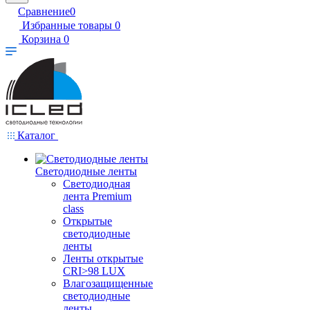
Сравнение
0
Избранные товары
0
Корзина
0
Каталог
Светодиодные ленты
Светодиодная
лента Premium
class
Открытые
светодиодные
ленты
Ленты открытые
CRI>98 LUX
Влагозащищенные
светодиодные
ленты