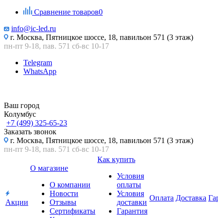
Сравнение товаров
0
info@ic-led.ru
г. Москва, Пятницкое шоссе, 18, павильон 571 (3 этаж)
пн-пт 9-18, пав. 571 сб-вс 10-17
Telegram
WhatsApp
Ваш город
Колумбус
+7 (499) 325-65-23
Заказать звонок
г. Москва, Пятницкое шоссе, 18, павильон 571 (3 этаж)
пн-пт 9-18, пав. 571 сб-вс 10-17
Как купить
О магазине
Условия
О компании
оплаты
Новости
Условия
Оплата
Доставка
Га
Акции
Отзывы
доставки
Сертификаты
Гарантия