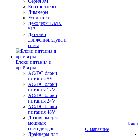
Серия JM
Контроллеры
Диммеры
Усилители
Декодеры DMX
512
Датчики
движения, звука и
света
Блоки питания и
драйверы
AC/DC блоки
питания 5V
AC/DC блоки
питания 12V
AC/DC блоки
питания 24V
AC/DC блоки
питания 48V
Драйверы для
мощных
Как 
светодиодов
О магазине
Драйверы для