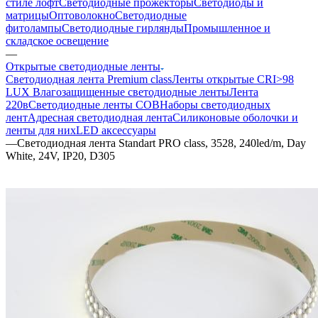
стиле лофт
Светодиодные прожекторы
Светодиоды и
матрицы
Оптоволокно
Светодиодные
фитолампы
Светодиодные гирлянды
Промышленное и
складское освещение
—
Открытые светодиодные ленты
Светодиодная лента Premium class
Ленты открытые CRI>98
LUX
Влагозащищенные светодиодные ленты
Лента
220в
Светодиодные ленты COB
Наборы светодиодных
лент
Адресная светодиодная лента
Силиконовые оболочки и
ленты для них
LED аксессуары
—
Светодиодная лента Standart PRO class, 3528, 240led/m, Day
White, 24V, IP20, D305