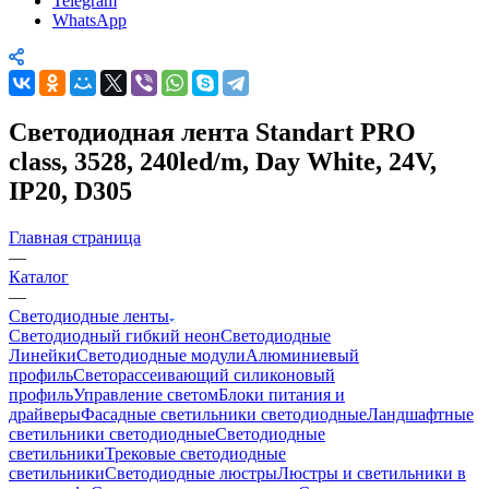
Telegram
WhatsApp
Светодиодная лента Standart PRO
class, 3528, 240led/m, Day White, 24V,
IP20, D305
Главная страница
—
Каталог
—
Светодиодные ленты
Светодиодный гибкий неон
Светодиодные
Линейки
Светодиодные модули
Алюминиевый
профиль
Светорассеивающий силиконовый
профиль
Управление светом
Блоки питания и
драйверы
Фасадные светильники светодиодные
Ландшафтные
светильники светодиодные
Светодиодные
светильники
Трековые светодиодные
светильники
Светодиодные люстры
Люстры и светильники в