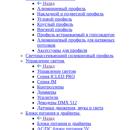
Назад
Алюминиевый профиль
Накладной и подвесной профиль
Угловой профиль
Круглый профиль
Врезной профиль
Профиль встраиваемый в гипсокартон
Алюминиевый профиль для натяжных
потолков
Аксессуары для профиля
Светорассеивающий силиконовый профиль
Управление светом
Назад
Управление светом
Серия ICLED PRO
Серия JM
Контроллеры
Диммеры
Усилители
Декодеры DMX 512
Датчики движения, звука и света
Блоки питания и драйверы
Назад
Блоки питания и драйверы
AC/DC блоки питания 5V