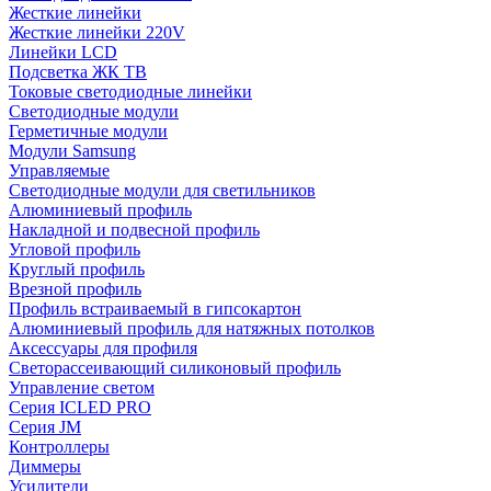
Жесткие линейки
Жесткие линейки 220V
Линейки LCD
Подсветка ЖК ТВ
Токовые светодиодные линейки
Светодиодные модули
Герметичные модули
Модули Samsung
Управляемые
Светодиодные модули для светильников
Алюминиевый профиль
Накладной и подвесной профиль
Угловой профиль
Круглый профиль
Врезной профиль
Профиль встраиваемый в гипсокартон
Алюминиевый профиль для натяжных потолков
Аксессуары для профиля
Светорассеивающий силиконовый профиль
Управление светом
Серия ICLED PRO
Серия JM
Контроллеры
Диммеры
Усилители