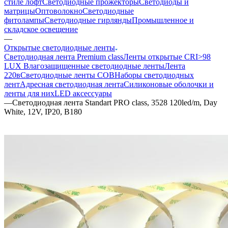
стиле лофт
Светодиодные прожекторы
Светодиоды и
матрицы
Оптоволокно
Светодиодные
фитолампы
Светодиодные гирлянды
Промышленное и
складское освещение
—
Открытые светодиодные ленты
Светодиодная лента Premium class
Ленты открытые CRI>98
LUX
Влагозащищенные светодиодные ленты
Лента
220в
Светодиодные ленты COB
Наборы светодиодных
лент
Адресная светодиодная лента
Силиконовые оболочки и
ленты для них
LED аксессуары
—
Светодиодная лента Standart PRO class, 3528 120led/m, Day
White, 12V, IP20, B180