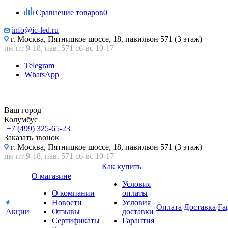
Сравнение товаров
0
info@ic-led.ru
г. Москва, Пятницкое шоссе, 18, павильон 571 (3 этаж)
пн-пт 9-18, пав. 571 сб-вс 10-17
Telegram
WhatsApp
Ваш город
Колумбус
+7 (499) 325-65-23
Заказать звонок
г. Москва, Пятницкое шоссе, 18, павильон 571 (3 этаж)
пн-пт 9-18, пав. 571 сб-вс 10-17
Как купить
О магазине
Условия
О компании
оплаты
Новости
Условия
Оплата
Доставка
Га
Акции
Отзывы
доставки
Сертификаты
Гарантия