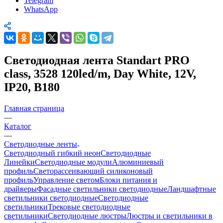
Telegram
WhatsApp
Светодиодная лента Standart PRO
class, 3528 120led/m, Day White, 12V,
IP20, B180
Главная страница
—
Каталог
—
Светодиодные ленты
Светодиодный гибкий неон
Светодиодные
Линейки
Светодиодные модули
Алюминиевый
профиль
Светорассеивающий силиконовый
профиль
Управление светом
Блоки питания и
драйверы
Фасадные светильники светодиодные
Ландшафтные
светильники светодиодные
Светодиодные
светильники
Трековые светодиодные
светильники
Светодиодные люстры
Люстры и светильники в