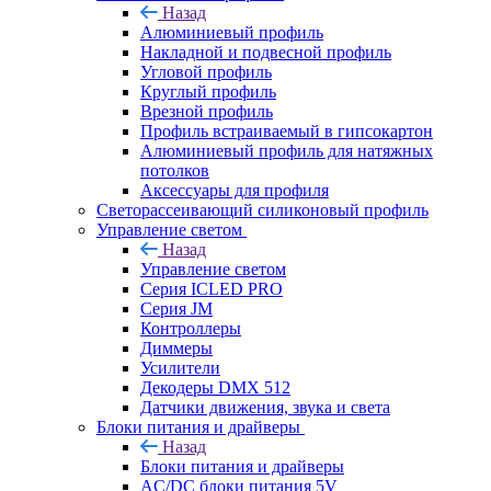
Назад
Алюминиевый профиль
Накладной и подвесной профиль
Угловой профиль
Круглый профиль
Врезной профиль
Профиль встраиваемый в гипсокартон
Алюминиевый профиль для натяжных
потолков
Аксессуары для профиля
Светорассеивающий силиконовый профиль
Управление светом
Назад
Управление светом
Серия ICLED PRO
Серия JM
Контроллеры
Диммеры
Усилители
Декодеры DMX 512
Датчики движения, звука и света
Блоки питания и драйверы
Назад
Блоки питания и драйверы
AC/DC блоки питания 5V