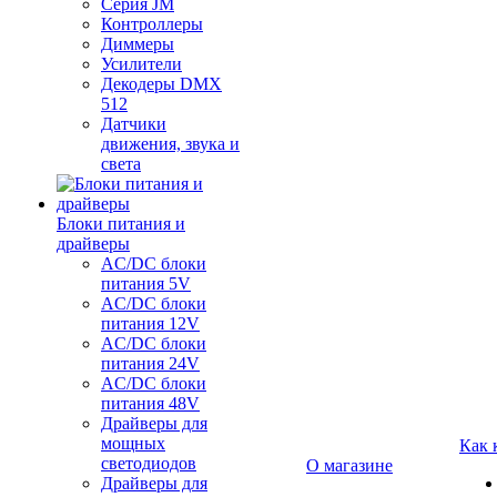
Серия JM
Контроллеры
Диммеры
Усилители
Декодеры DMX
512
Датчики
движения, звука и
света
Блоки питания и
драйверы
AC/DC блоки
питания 5V
AC/DC блоки
питания 12V
AC/DC блоки
питания 24V
AC/DC блоки
питания 48V
Драйверы для
мощных
Как 
светодиодов
О магазине
Драйверы для