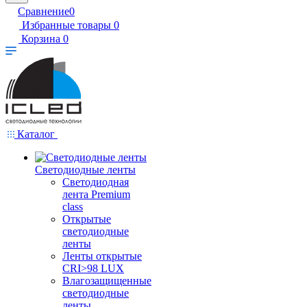
Сравнение
0
Избранные товары
0
Корзина
0
Каталог
Светодиодные ленты
Светодиодная
лента Premium
class
Открытые
светодиодные
ленты
Ленты открытые
CRI>98 LUX
Влагозащищенные
светодиодные
ленты