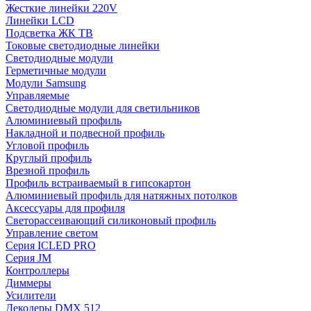
Жесткие линейки 220V
Линейки LCD
Подсветка ЖК ТВ
Токовые светодиодные линейки
Светодиодные модули
Герметичные модули
Модули Samsung
Управляемые
Светодиодные модули для светильников
Алюминиевый профиль
Накладной и подвесной профиль
Угловой профиль
Круглый профиль
Врезной профиль
Профиль встраиваемый в гипсокартон
Алюминиевый профиль для натяжных потолков
Аксессуары для профиля
Светорассеивающий силиконовый профиль
Управление светом
Серия ICLED PRO
Серия JM
Контроллеры
Диммеры
Усилители
Декодеры DMX 512