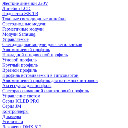
Жесткие линейки 220V
Линейки LCD
Подсветка ЖК ТВ
Токовые светодиодные линейки
Светодиодные модули
Герметичные модули
Модули Samsung
Управляемые
Светодиодные модули для светильников
Алюминиевый профиль
Накладной и подвесной профиль
Угловой профиль
Круглый профиль
Врезной профиль
Профиль встраиваемый в гипсокартон
Алюминиевый профиль для натяжных потолков
Аксессуары для профиля
Светорассеивающий силиконовый профиль
Управление светом
Серия ICLED PRO
Серия JM
Контроллеры
Диммеры
Усилители
Декодеры DMX 512