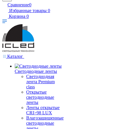
Сравнение
0
Избранные товары
0
Корзина
0
Каталог
Светодиодные ленты
Светодиодная
лента Premium
class
Открытые
светодиодные
ленты
Ленты открытые
CRI>98 LUX
Влагозащищенные
светодиодные
ленты