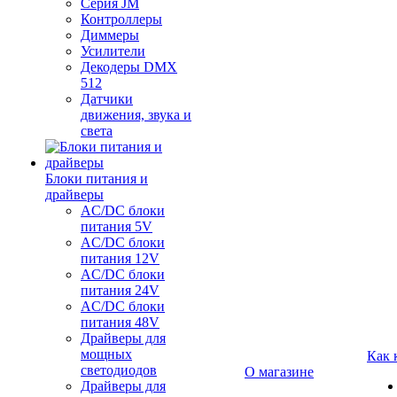
Серия JM
Контроллеры
Диммеры
Усилители
Декодеры DMX
512
Датчики
движения, звука и
света
Блоки питания и
драйверы
AC/DC блоки
питания 5V
AC/DC блоки
питания 12V
AC/DC блоки
питания 24V
AC/DC блоки
питания 48V
Драйверы для
мощных
Как 
светодиодов
О магазине
Драйверы для