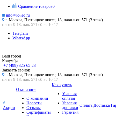
Сравнение товаров
0
info@ic-led.ru
г. Москва, Пятницкое шоссе, 18, павильон 571 (3 этаж)
пн-пт 9-18, пав. 571 сб-вс 10-17
Telegram
WhatsApp
Ваш город
Колумбус
+7 (499) 325-65-23
Заказать звонок
г. Москва, Пятницкое шоссе, 18, павильон 571 (3 этаж)
пн-пт 9-18, пав. 571 сб-вс 10-17
Как купить
О магазине
Условия
О компании
оплаты
Новости
Условия
Оплата
Доставка
Га
Акции
Отзывы
доставки
Сертификаты
Гарантия