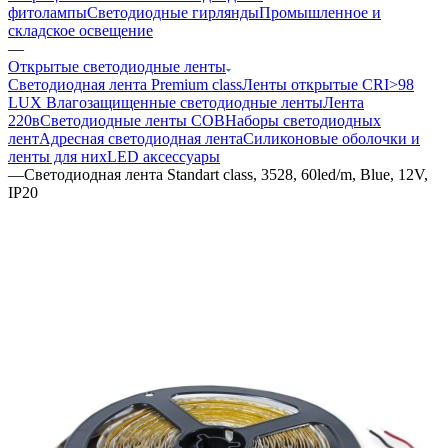
фитолампы
Светодиодные гирлянды
Промышленное и
складское освещение
—
Открытые светодиодные ленты
Светодиодная лента Premium class
Ленты открытые CRI>98
LUX
Влагозащищенные светодиодные ленты
Лента
220в
Светодиодные ленты COB
Наборы светодиодных
лент
Адресная светодиодная лента
Силиконовые оболочки и
ленты для них
LED аксессуары
—
Светодиодная лента Standart class, 3528, 60led/m, Blue, 12V,
IP20