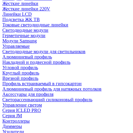
Жесткие линейки
Жесткие линейки 220V
Линейки LCD
Подсветка ЖК ТВ
Токовые светодиодные линейки
Светодиодные модули
Герметичные модули
Модули Samsung
Управляемые
Светодиодные модули для светильников
Алюминиевый профиль
Накладной и подвесной профиль
Угловой профиль
Круглый профиль
Врезной профиль
Профиль встраиваемый в гипсокартон
Алюминиевый профиль для натяжных потолков
Аксессуары для профиля
Светорассеивающий силиконовый профиль
Управление светом
Серия ICLED PRO
Серия JM
Контроллеры
Диммеры
Усилители