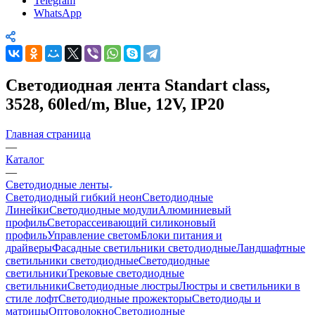
Telegram
WhatsApp
Светодиодная лента Standart class,
3528, 60led/m, Blue, 12V, IP20
Главная страница
—
Каталог
—
Светодиодные ленты
Светодиодный гибкий неон
Светодиодные
Линейки
Светодиодные модули
Алюминиевый
профиль
Светорассеивающий силиконовый
профиль
Управление светом
Блоки питания и
драйверы
Фасадные светильники светодиодные
Ландшафтные
светильники светодиодные
Светодиодные
светильники
Трековые светодиодные
светильники
Светодиодные люстры
Люстры и светильники в
стиле лофт
Светодиодные прожекторы
Светодиоды и
матрицы
Оптоволокно
Светодиодные