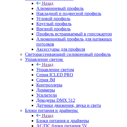
Назад
Алюминиевый профиль
Накладной и подвесной профиль
Угловой профиль
Круглый профиль
Врезной профиль
Профиль встраиваемый в гипсокартон
Алюминиевый профиль для натяжных
потолков
Аксессуары для профиля
Светорассеивающий силиконовый профиль
Управление светом
Назад
Управление светом
Серия ICLED PRO
Серия JM
Контроллеры
Диммеры
Усилители
Декодеры DMX 512
Датчики движения, звука и света
Блоки питания и драйверы
Назад
Блоки питания и драйверы
AC/DC блоки питания 5V