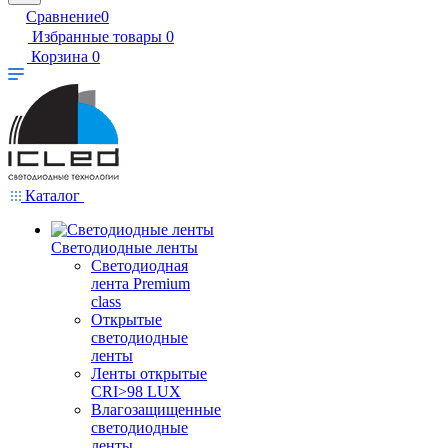
Сравнение
0
Избранные товары
0
Корзина
0
Каталог
Светодиодные ленты
Светодиодная
лента Premium
class
Открытые
светодиодные
ленты
Ленты открытые
CRI>98 LUX
Влагозащищенные
светодиодные
ленты