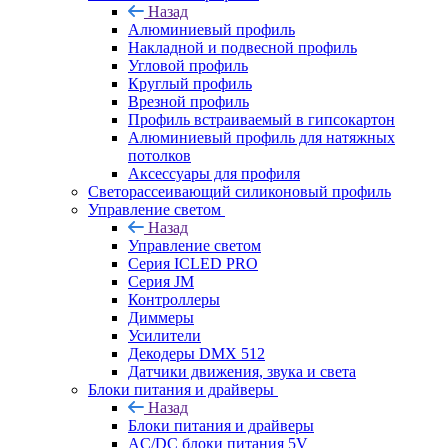
Назад
Алюминиевый профиль
Накладной и подвесной профиль
Угловой профиль
Круглый профиль
Врезной профиль
Профиль встраиваемый в гипсокартон
Алюминиевый профиль для натяжных
потолков
Аксессуары для профиля
Светорассеивающий силиконовый профиль
Управление светом
Назад
Управление светом
Серия ICLED PRO
Серия JM
Контроллеры
Диммеры
Усилители
Декодеры DMX 512
Датчики движения, звука и света
Блоки питания и драйверы
Назад
Блоки питания и драйверы
AC/DC блоки питания 5V