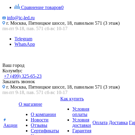
Сравнение товаров
0
info@ic-led.ru
г. Москва, Пятницкое шоссе, 18, павильон 571 (3 этаж)
пн-пт 9-18, пав. 571 сб-вс 10-17
Telegram
WhatsApp
Ваш город
Колумбус
+7 (499) 325-65-23
Заказать звонок
г. Москва, Пятницкое шоссе, 18, павильон 571 (3 этаж)
пн-пт 9-18, пав. 571 сб-вс 10-17
Как купить
О магазине
Условия
О компании
оплаты
Новости
Условия
Оплата
Доставка
Га
Акции
Отзывы
доставки
Сертификаты
Гарантия