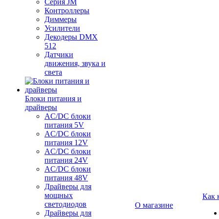
Серия JM
Контроллеры
Диммеры
Усилители
Декодеры DMX
512
Датчики
движения, звука и
света
Блоки питания и
драйверы
AC/DC блоки
питания 5V
AC/DC блоки
питания 12V
AC/DC блоки
питания 24V
AC/DC блоки
питания 48V
Драйверы для
мощных
Как 
светодиодов
О магазине
Драйверы для