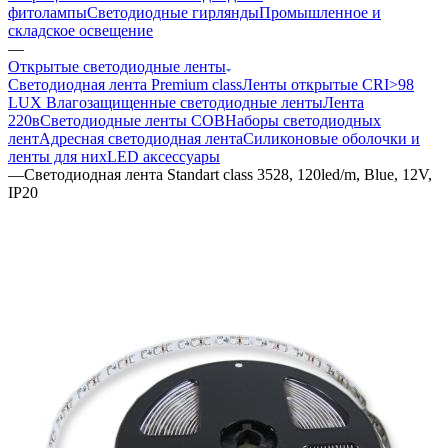
фитолампы
Светодиодные гирлянды
Промышленное и
складское освещение
—
Открытые светодиодные ленты
Светодиодная лента Premium class
Ленты открытые CRI>98
LUX
Влагозащищенные светодиодные ленты
Лента
220в
Светодиодные ленты COB
Наборы светодиодных
лент
Адресная светодиодная лента
Силиконовые оболочки и
ленты для них
LED аксессуары
—
Светодиодная лента Standart class 3528, 120led/m, Blue, 12V,
IP20