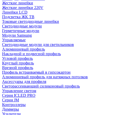
Жесткие линейки
Жесткие линейки 220V
Линейки LCD
Подсветка ЖК ТВ
Токовые светодиодные линейки
Светодиодные модули
Герметичные модули
Модули Samsung
Управляемые
Светодиодные модули для светильников
Алюминиевый профиль
Накладной и подвесной профиль
Угловой профиль
Круглый профиль
Врезной профиль
Профиль встраиваемый в гипсокартон
Алюминиевый профиль для натяжных потолков
Аксессуары для профиля
Светорассеивающий силиконовый профиль
Управление светом
Серия ICLED PRO
Серия JM
Контроллеры
Диммеры
Усилители