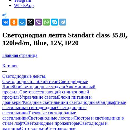
Telegram
WhatsApp
Светодиодная лента Standart class 3528,
120led/m, Blue, 12V, IP20
Главная страница
—
Каталог
—
Светодиодные ленты
Светодиодный гибкий неон
Светодиодные
Линейки
Светодиодные модули
Алюминиевый
профиль
Светорассеивающий силиконовый
профиль
Управление светом
Блоки питания и
драйверы
Фасадные светильники светодиодные
Ландшафтные
светильники светодиодные
Светодиодные
светильники
Трековые светодиодные
светильники
Светодиодные люстры
Люстры и светильники в
стиле лофт
Светодиодные прожекторы
Светодиоды и
матрицы
Оптоволокно
Светодиодные