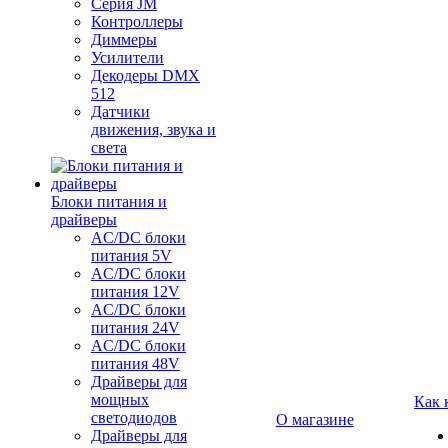
Серия JM
Контроллеры
Диммеры
Усилители
Декодеры DMX
512
Датчики
движения, звука и
света
Блоки питания и
драйверы
AC/DC блоки
питания 5V
AC/DC блоки
питания 12V
AC/DC блоки
питания 24V
AC/DC блоки
питания 48V
Драйверы для
мощных
Как 
светодиодов
О магазине
Драйверы для