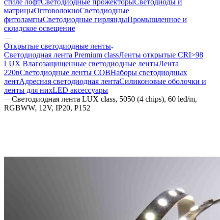
стиле лофт
Светодиодные прожекторы
Светодиоды и
матрицы
Оптоволокно
Светодиодные
фитолампы
Светодиодные гирлянды
Промышленное и
складское освещение
—
Открытые светодиодные ленты
Светодиодная лента Premium class
Ленты открытые CRI>98
LUX
Влагозащищенные светодиодные ленты
Лента
220в
Светодиодные ленты COB
Наборы светодиодных
лент
Адресная светодиодная лента
Силиконовые оболочки и
ленты для них
LED аксессуары
—
Светодиодная лента LUX class, 5050 (4 chips), 60 led/m,
RGBWW, 12V, IP20, P152