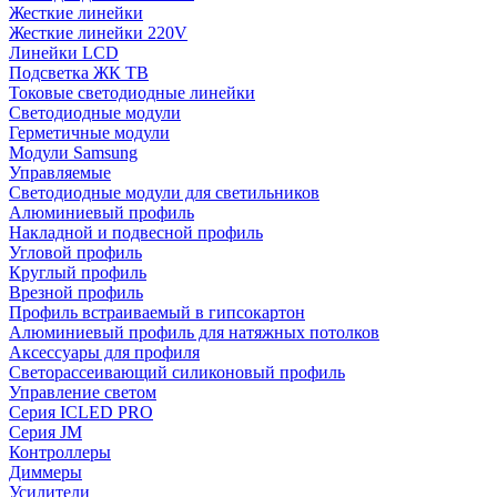
Жесткие линейки
Жесткие линейки 220V
Линейки LCD
Подсветка ЖК ТВ
Токовые светодиодные линейки
Светодиодные модули
Герметичные модули
Модули Samsung
Управляемые
Светодиодные модули для светильников
Алюминиевый профиль
Накладной и подвесной профиль
Угловой профиль
Круглый профиль
Врезной профиль
Профиль встраиваемый в гипсокартон
Алюминиевый профиль для натяжных потолков
Аксессуары для профиля
Светорассеивающий силиконовый профиль
Управление светом
Серия ICLED PRO
Серия JM
Контроллеры
Диммеры
Усилители