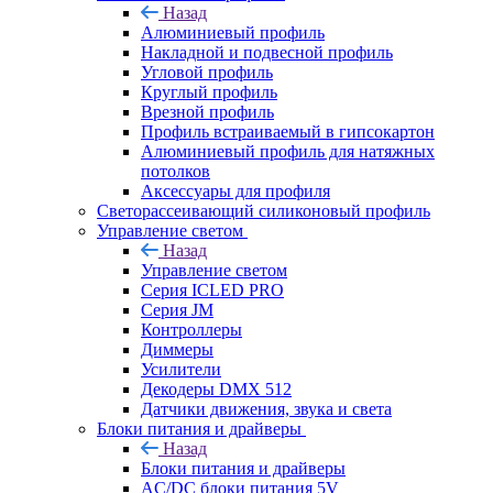
Назад
Алюминиевый профиль
Накладной и подвесной профиль
Угловой профиль
Круглый профиль
Врезной профиль
Профиль встраиваемый в гипсокартон
Алюминиевый профиль для натяжных
потолков
Аксессуары для профиля
Светорассеивающий силиконовый профиль
Управление светом
Назад
Управление светом
Серия ICLED PRO
Серия JM
Контроллеры
Диммеры
Усилители
Декодеры DMX 512
Датчики движения, звука и света
Блоки питания и драйверы
Назад
Блоки питания и драйверы
AC/DC блоки питания 5V