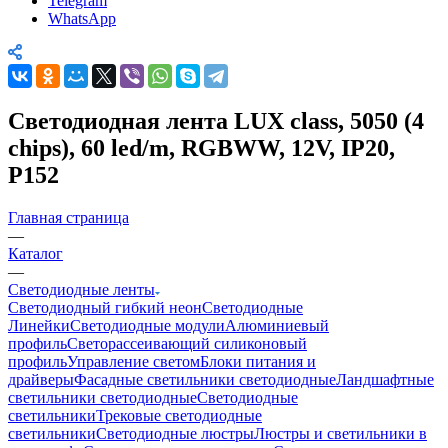
Telegram
WhatsApp
Светодиодная лента LUX class, 5050 (4
chips), 60 led/m, RGBWW, 12V, IP20,
P152
Главная страница
—
Каталог
—
Светодиодные ленты
Светодиодный гибкий неон
Светодиодные
Линейки
Светодиодные модули
Алюминиевый
профиль
Светорассеивающий силиконовый
профиль
Управление светом
Блоки питания и
драйверы
Фасадные светильники светодиодные
Ландшафтные
светильники светодиодные
Светодиодные
светильники
Трековые светодиодные
светильники
Светодиодные люстры
Люстры и светильники в