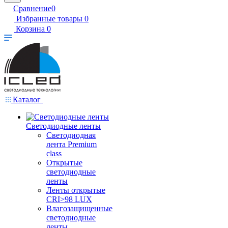
Сравнение
0
Избранные товары
0
Корзина
0
Каталог
Светодиодные ленты
Светодиодная
лента Premium
class
Открытые
светодиодные
ленты
Ленты открытые
CRI>98 LUX
Влагозащищенные
светодиодные
ленты