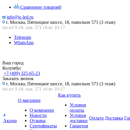
Сравнение товаров
0
info@ic-led.ru
г. Москва, Пятницкое шоссе, 18, павильон 571 (3 этаж)
пн-пт 9-18, пав. 571 сб-вс 10-17
Telegram
WhatsApp
Ваш город
Колумбус
+7 (499) 325-65-23
Заказать звонок
г. Москва, Пятницкое шоссе, 18, павильон 571 (3 этаж)
пн-пт 9-18, пав. 571 сб-вс 10-17
Как купить
О магазине
Условия
О компании
оплаты
Новости
Условия
Оплата
Доставка
Га
Акции
Отзывы
доставки
Сертификаты
Гарантия