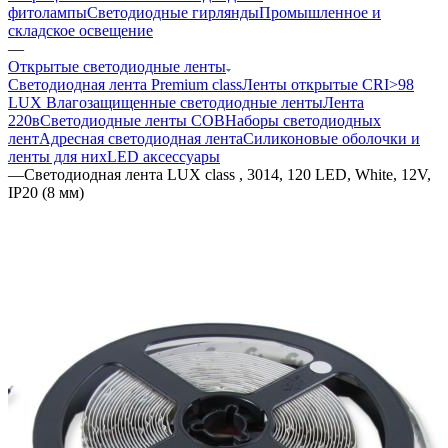
фитолампы
Светодиодные гирлянды
Промышленное и
складское освещение
—
Открытые светодиодные ленты
Светодиодная лента Premium class
Ленты открытые CRI>98
LUX
Влагозащищенные светодиодные ленты
Лента
220в
Светодиодные ленты COB
Наборы светодиодных
лент
Адресная светодиодная лента
Силиконовые оболочки и
ленты для них
LED аксессуары
—
Светодиодная лента LUX class , 3014, 120 LED, White, 12V,
IP20 (8 мм)