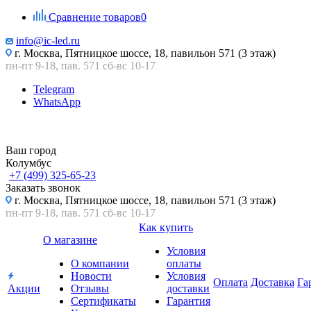
Сравнение товаров
0
info@ic-led.ru
г. Москва, Пятницкое шоссе, 18, павильон 571 (3 этаж)
пн-пт 9-18, пав. 571 сб-вс 10-17
Telegram
WhatsApp
Ваш город
Колумбус
+7 (499) 325-65-23
Заказать звонок
г. Москва, Пятницкое шоссе, 18, павильон 571 (3 этаж)
пн-пт 9-18, пав. 571 сб-вс 10-17
Как купить
О магазине
Условия
О компании
оплаты
Новости
Условия
Оплата
Доставка
Га
Акции
Отзывы
доставки
Сертификаты
Гарантия