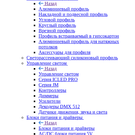
Назад
Алюминиевый профиль
Накладной и подвесной профиль
Угловой профиль
Круглый профиль
Врезной профиль
Профиль встраиваемый в гипсокартон
Алюминиевый профиль для натяжных
потолков
Аксессуары для профиля
Светорассеивающий силиконовый профиль
Управление светом
Назад
Управление светом
Серия ICLED PRO
Серия JM
Контроллеры
Диммеры
Усилители
Декодеры DMX 512
Датчики движения, звука и света
Блоки питания и драйверы
Назад
Блоки питания и драйверы
AC/DC блоки питания 5V