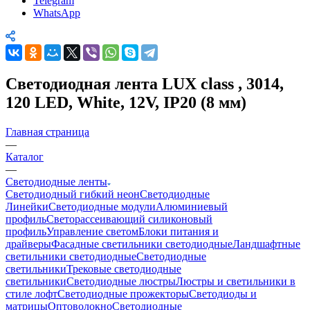
Telegram
WhatsApp
Светодиодная лента LUX class , 3014,
120 LED, White, 12V, IP20 (8 мм)
Главная страница
—
Каталог
—
Светодиодные ленты
Светодиодный гибкий неон
Светодиодные
Линейки
Светодиодные модули
Алюминиевый
профиль
Светорассеивающий силиконовый
профиль
Управление светом
Блоки питания и
драйверы
Фасадные светильники светодиодные
Ландшафтные
светильники светодиодные
Светодиодные
светильники
Трековые светодиодные
светильники
Светодиодные люстры
Люстры и светильники в
стиле лофт
Светодиодные прожекторы
Светодиоды и
матрицы
Оптоволокно
Светодиодные