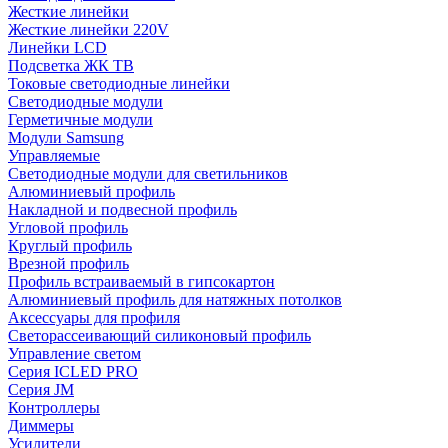
Жесткие линейки
Жесткие линейки 220V
Линейки LCD
Подсветка ЖК ТВ
Токовые светодиодные линейки
Светодиодные модули
Герметичные модули
Модули Samsung
Управляемые
Светодиодные модули для светильников
Алюминиевый профиль
Накладной и подвесной профиль
Угловой профиль
Круглый профиль
Врезной профиль
Профиль встраиваемый в гипсокартон
Алюминиевый профиль для натяжных потолков
Аксессуары для профиля
Светорассеивающий силиконовый профиль
Управление светом
Серия ICLED PRO
Серия JM
Контроллеры
Диммеры
Усилители