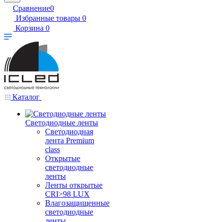
Сравнение
0
Избранные товары
0
Корзина
0
Каталог
Светодиодные ленты
Светодиодная
лента Premium
class
Открытые
светодиодные
ленты
Ленты открытые
CRI>98 LUX
Влагозащищенные
светодиодные
ленты