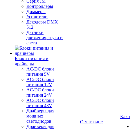
Серия JM
Контроллеры
Диммеры
Усилители
Декодеры DMX
512
Датчики
движения, звука и
света
Блоки питания и
драйверы
AC/DC блоки
питания 5V
AC/DC блоки
питания 12V
AC/DC блоки
питания 24V
AC/DC блоки
питания 48V
Драйверы для
мощных
Как 
светодиодов
О магазине
Драйверы для