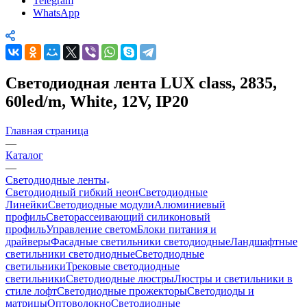
Telegram
WhatsApp
Светодиодная лента LUX class, 2835,
60led/m, White, 12V, IP20
Главная страница
—
Каталог
—
Светодиодные ленты
Светодиодный гибкий неон
Светодиодные
Линейки
Светодиодные модули
Алюминиевый
профиль
Светорассеивающий силиконовый
профиль
Управление светом
Блоки питания и
драйверы
Фасадные светильники светодиодные
Ландшафтные
светильники светодиодные
Светодиодные
светильники
Трековые светодиодные
светильники
Светодиодные люстры
Люстры и светильники в
стиле лофт
Светодиодные прожекторы
Светодиоды и
матрицы
Оптоволокно
Светодиодные