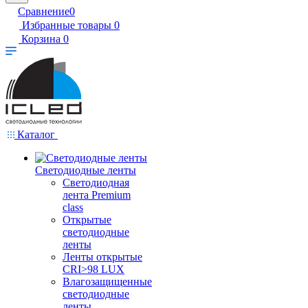
Сравнение
0
Избранные товары
0
Корзина
0
Каталог
Светодиодные ленты
Светодиодная
лента Premium
class
Открытые
светодиодные
ленты
Ленты открытые
CRI>98 LUX
Влагозащищенные
светодиодные
ленты