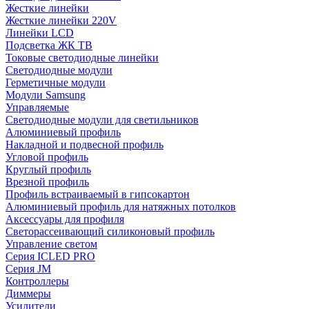
Жесткие линейки
Жесткие линейки 220V
Линейки LCD
Подсветка ЖК ТВ
Токовые светодиодные линейки
Светодиодные модули
Герметичные модули
Модули Samsung
Управляемые
Светодиодные модули для светильников
Алюминиевый профиль
Накладной и подвесной профиль
Угловой профиль
Круглый профиль
Врезной профиль
Профиль встраиваемый в гипсокартон
Алюминиевый профиль для натяжных потолков
Аксессуары для профиля
Светорассеивающий силиконовый профиль
Управление светом
Серия ICLED PRO
Серия JM
Контроллеры
Диммеры
Усилители