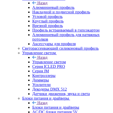
Назад
Алюминиевый профиль
Накладной и подвесной профиль
Угловой профиль
Круглый профиль
Врезной профиль
Профиль встраиваемый в гипсокартон
Алюминиевый профиль для натяжных
потолков
Аксессуары для профиля
Светорассеивающий силиконовый профиль
Управление светом
Назад
Управление светом
Серия ICLED PRO
Серия JM
Контроллеры
Диммеры
Усилители
Декодеры DMX 512
Датчики движения, звука и света
Блоки питания и драйверы
Назад
Блоки питания и драйверы
AC/DC блоки питания 5V