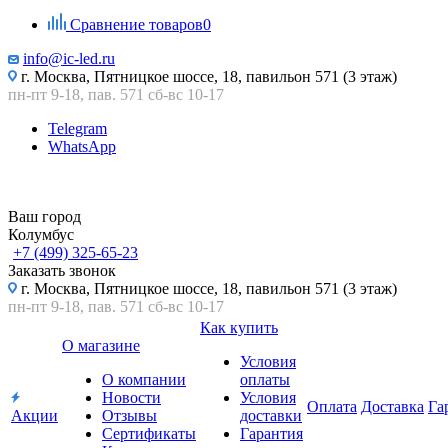
Сравнение товаров
0
info@ic-led.ru
г. Москва, Пятницкое шоссе, 18, павильон 571 (3 этаж)
пн-пт 9-18, пав. 571 сб-вс 10-17
Telegram
WhatsApp
Ваш город
Колумбус
+7 (499) 325-65-23
Заказать звонок
г. Москва, Пятницкое шоссе, 18, павильон 571 (3 этаж)
пн-пт 9-18, пав. 571 сб-вс 10-17
Как купить
О магазине
Условия
О компании
оплаты
Новости
Условия
Оплата
Доставка
Га
Акции
Отзывы
доставки
Сертификаты
Гарантия