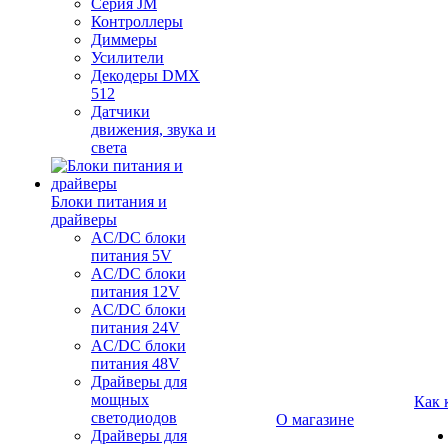
Серия JM
Контроллеры
Диммеры
Усилители
Декодеры DMX
512
Датчики
движения, звука и
света
Блоки питания и
драйверы
AC/DC блоки
питания 5V
AC/DC блоки
питания 12V
AC/DC блоки
питания 24V
AC/DC блоки
питания 48V
Драйверы для
мощных
Как 
светодиодов
О магазине
Драйверы для