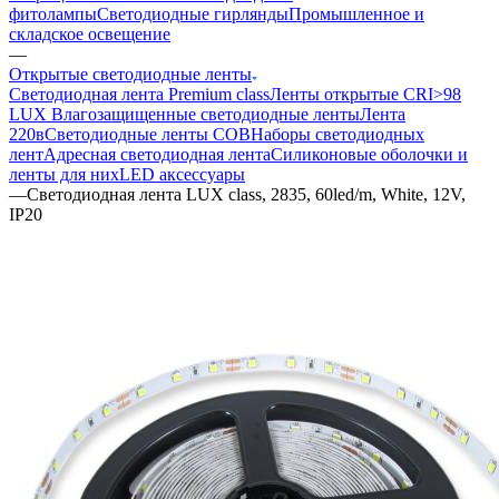
фитолампы
Светодиодные гирлянды
Промышленное и
складское освещение
—
Открытые светодиодные ленты
Светодиодная лента Premium class
Ленты открытые CRI>98
LUX
Влагозащищенные светодиодные ленты
Лента
220в
Светодиодные ленты COB
Наборы светодиодных
лент
Адресная светодиодная лента
Силиконовые оболочки и
ленты для них
LED аксессуары
—
Светодиодная лента LUX class, 2835, 60led/m, White, 12V,
IP20