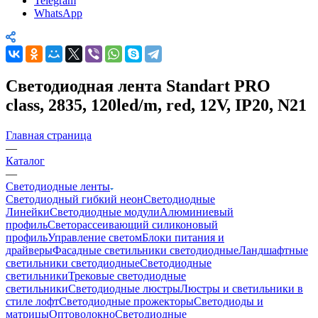
Telegram
WhatsApp
Светодиодная лента Standart PRO
class, 2835, 120led/m, red, 12V, IP20, N21
Главная страница
—
Каталог
—
Светодиодные ленты
Светодиодный гибкий неон
Светодиодные
Линейки
Светодиодные модули
Алюминиевый
профиль
Светорассеивающий силиконовый
профиль
Управление светом
Блоки питания и
драйверы
Фасадные светильники светодиодные
Ландшафтные
светильники светодиодные
Светодиодные
светильники
Трековые светодиодные
светильники
Светодиодные люстры
Люстры и светильники в
стиле лофт
Светодиодные прожекторы
Светодиоды и
матрицы
Оптоволокно
Светодиодные