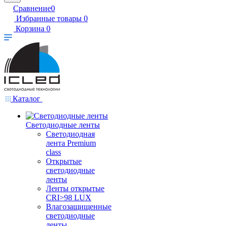
Сравнение
0
Избранные товары
0
Корзина
0
Каталог
Светодиодные ленты
Светодиодная
лента Premium
class
Открытые
светодиодные
ленты
Ленты открытые
CRI>98 LUX
Влагозащищенные
светодиодные
ленты