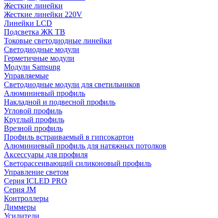
Жесткие линейки
Жесткие линейки 220V
Линейки LCD
Подсветка ЖК ТВ
Токовые светодиодные линейки
Светодиодные модули
Герметичные модули
Модули Samsung
Управляемые
Светодиодные модули для светильников
Алюминиевый профиль
Накладной и подвесной профиль
Угловой профиль
Круглый профиль
Врезной профиль
Профиль встраиваемый в гипсокартон
Алюминиевый профиль для натяжных потолков
Аксессуары для профиля
Светорассеивающий силиконовый профиль
Управление светом
Серия ICLED PRO
Серия JM
Контроллеры
Диммеры
Усилители