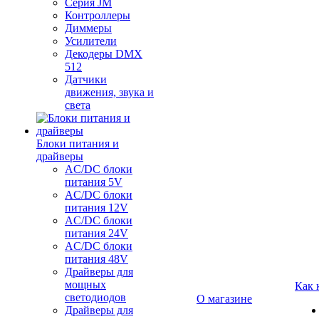
Серия JM
Контроллеры
Диммеры
Усилители
Декодеры DMX
512
Датчики
движения, звука и
света
Блоки питания и
драйверы
AC/DC блоки
питания 5V
AC/DC блоки
питания 12V
AC/DC блоки
питания 24V
AC/DC блоки
питания 48V
Драйверы для
мощных
Как 
светодиодов
О магазине
Драйверы для