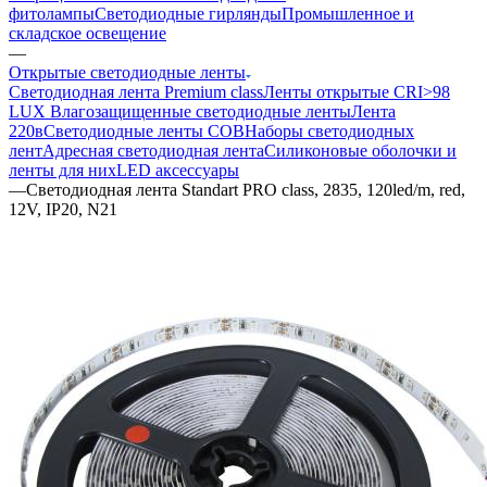
фитолампы
Светодиодные гирлянды
Промышленное и
складское освещение
—
Открытые светодиодные ленты
Светодиодная лента Premium class
Ленты открытые CRI>98
LUX
Влагозащищенные светодиодные ленты
Лента
220в
Светодиодные ленты COB
Наборы светодиодных
лент
Адресная светодиодная лента
Силиконовые оболочки и
ленты для них
LED аксессуары
—
Светодиодная лента Standart PRO class, 2835, 120led/m, red,
12V, IP20, N21