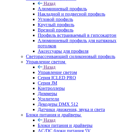
Назад
Алюминиевый профиль
Накладной и подвесной профиль
Угловой профиль
Круглый профиль
Врезной профиль
Профиль встраиваемый в гипсокартон
Алюминиевый профиль для натяжных
потолков
Аксессуары для профиля
Светорассеивающий силиконовый профиль
Управление светом
Назад
Управление светом
Серия ICLED PRO
Серия JM
Контроллеры
Диммеры
Усилители
Декодеры DMX 512
Датчики движения, звука и света
Блоки питания и драйверы
Назад
Блоки питания и драйверы
AC/DC блоки питания 5V