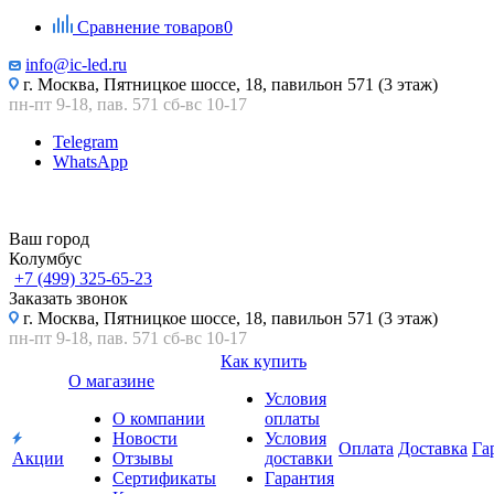
Сравнение товаров
0
info@ic-led.ru
г. Москва, Пятницкое шоссе, 18, павильон 571 (3 этаж)
пн-пт 9-18, пав. 571 сб-вс 10-17
Telegram
WhatsApp
Ваш город
Колумбус
+7 (499) 325-65-23
Заказать звонок
г. Москва, Пятницкое шоссе, 18, павильон 571 (3 этаж)
пн-пт 9-18, пав. 571 сб-вс 10-17
Как купить
О магазине
Условия
О компании
оплаты
Новости
Условия
Оплата
Доставка
Га
Акции
Отзывы
доставки
Сертификаты
Гарантия