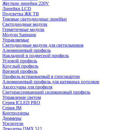
Жесткие линейки 220V
Линейки LCD
Подсветка ЖК ТВ
Токовые светодиодные линейки
Светодиодные модули
Герметичные модули
Модули Samsung
Управляемые
Светодиодные модули для светильников
Алюминиевый профиль
Накладной и подвесной профиль
Угловой профиль
Круглый профиль
Врезной профиль
Профиль встраиваемый в гипсокартон
Алюминиевый профиль для натяжных потолков
Аксессуары для профиля
Светорассеивающий силиконовый профиль
Управление светом
Серия ICLED PRO
Серия JM
Контроллеры
Диммеры
Усилители
Декодеры DMX 512