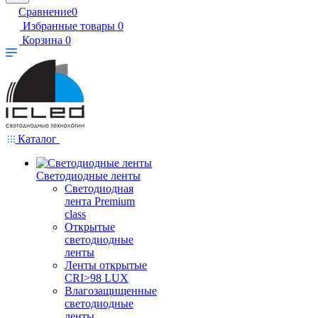
Сравнение
0
Избранные товары
0
Корзина
0
Каталог
Светодиодные ленты
Светодиодная
лента Premium
class
Открытые
светодиодные
ленты
Ленты открытые
CRI>98 LUX
Влагозащищенные
светодиодные
ленты