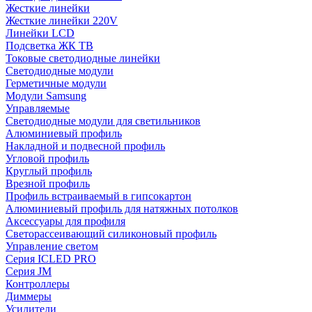
Жесткие линейки
Жесткие линейки 220V
Линейки LCD
Подсветка ЖК ТВ
Токовые светодиодные линейки
Светодиодные модули
Герметичные модули
Модули Samsung
Управляемые
Светодиодные модули для светильников
Алюминиевый профиль
Накладной и подвесной профиль
Угловой профиль
Круглый профиль
Врезной профиль
Профиль встраиваемый в гипсокартон
Алюминиевый профиль для натяжных потолков
Аксессуары для профиля
Светорассеивающий силиконовый профиль
Управление светом
Серия ICLED PRO
Серия JM
Контроллеры
Диммеры
Усилители