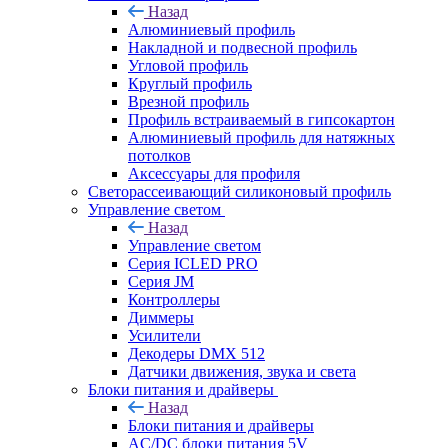
Назад
Алюминиевый профиль
Накладной и подвесной профиль
Угловой профиль
Круглый профиль
Врезной профиль
Профиль встраиваемый в гипсокартон
Алюминиевый профиль для натяжных
потолков
Аксессуары для профиля
Светорассеивающий силиконовый профиль
Управление светом
Назад
Управление светом
Серия ICLED PRO
Серия JM
Контроллеры
Диммеры
Усилители
Декодеры DMX 512
Датчики движения, звука и света
Блоки питания и драйверы
Назад
Блоки питания и драйверы
AC/DC блоки питания 5V