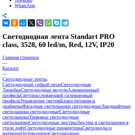
Telegram
WhatsApp
Светодиодная лента Standart PRO
class, 3528, 60 led/m, Red, 12V, IP20
Главная страница
—
Каталог
—
Светодиодные ленты
Светодиодный гибкий неон
Светодиодные
Линейки
Светодиодные модули
Алюминиевый
профиль
Светорассеивающий силиконовый
профиль
Управление светом
Блоки питания и
драйверы
Фасадные светильники светодиодные
Ландшафтные
светильники светодиодные
Светодиодные
светильники
Трековые светодиодные
светильники
Светодиодные люстры
Люстры и светильники в
стиле лофт
Светодиодные прожекторы
Светодиоды и
матрицы
Оптоволокно
Светодиодные