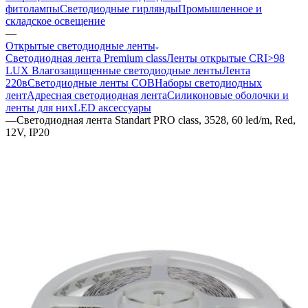
фитолампы
Светодиодные гирлянды
Промышленное и
складское освещение
—
Открытые светодиодные ленты
Светодиодная лента Premium class
Ленты открытые CRI>98
LUX
Влагозащищенные светодиодные ленты
Лента
220в
Светодиодные ленты COB
Наборы светодиодных
лент
Адресная светодиодная лента
Силиконовые оболочки и
ленты для них
LED аксессуары
—
Светодиодная лента Standart PRO class, 3528, 60 led/m, Red,
12V, IP20