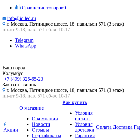
Сравнение товаров
0
info@ic-led.ru
г. Москва, Пятницкое шоссе, 18, павильон 571 (3 этаж)
пн-пт 9-18, пав. 571 сб-вс 10-17
Telegram
WhatsApp
Ваш город
Колумбус
+7 (499) 325-65-23
Заказать звонок
г. Москва, Пятницкое шоссе, 18, павильон 571 (3 этаж)
пн-пт 9-18, пав. 571 сб-вс 10-17
Как купить
О магазине
Условия
О компании
оплаты
Новости
Условия
Оплата
Доставка
Га
Акции
Отзывы
доставки
Сертификаты
Гарантия