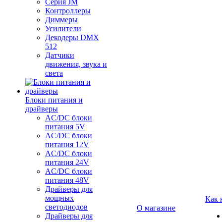
Серия JM
Контроллеры
Диммеры
Усилители
Декодеры DMX
512
Датчики
движения, звука и
света
Блоки питания и
драйверы
AC/DC блоки
питания 5V
AC/DC блоки
питания 12V
AC/DC блоки
питания 24V
AC/DC блоки
питания 48V
Драйверы для
мощных
Как 
светодиодов
О магазине
Драйверы для