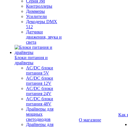
Серия JM
Контроллеры
Диммеры
Усилители
Декодеры DMX
512
Датчики
движения, звука и
света
Блоки питания и
драйверы
AC/DC блоки
питания 5V
AC/DC блоки
питания 12V
AC/DC блоки
питания 24V
AC/DC блоки
питания 48V
Драйверы для
мощных
Как 
светодиодов
О магазине
Драйверы для