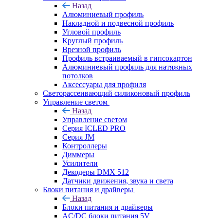
Назад
Алюминиевый профиль
Накладной и подвесной профиль
Угловой профиль
Круглый профиль
Врезной профиль
Профиль встраиваемый в гипсокартон
Алюминиевый профиль для натяжных
потолков
Аксессуары для профиля
Светорассеивающий силиконовый профиль
Управление светом
Назад
Управление светом
Серия ICLED PRO
Серия JM
Контроллеры
Диммеры
Усилители
Декодеры DMX 512
Датчики движения, звука и света
Блоки питания и драйверы
Назад
Блоки питания и драйверы
AC/DC блоки питания 5V