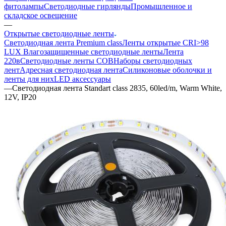
фитолампы
Светодиодные гирлянды
Промышленное и
складское освещение
—
Открытые светодиодные ленты
Светодиодная лента Premium class
Ленты открытые CRI>98
LUX
Влагозащищенные светодиодные ленты
Лента
220в
Светодиодные ленты COB
Наборы светодиодных
лент
Адресная светодиодная лента
Силиконовые оболочки и
ленты для них
LED аксессуары
—
Светодиодная лента Standart class 2835, 60led/m, Warm White,
12V, IP20