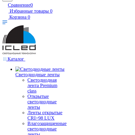
Сравнение
0
Избранные товары
0
Корзина
0
Каталог
Светодиодные ленты
Светодиодная
лента Premium
class
Открытые
светодиодные
ленты
Ленты открытые
CRI>98 LUX
Влагозащищенные
светодиодные
ленты