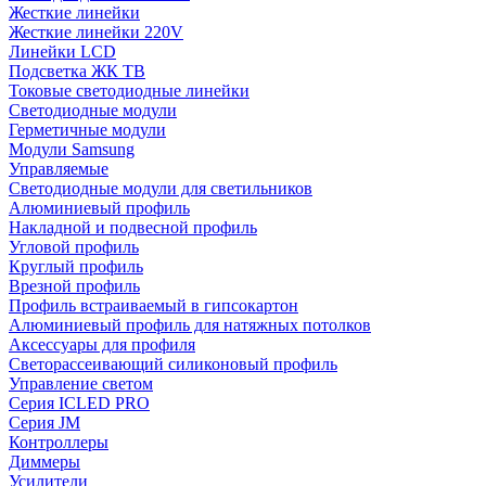
Жесткие линейки
Жесткие линейки 220V
Линейки LCD
Подсветка ЖК ТВ
Токовые светодиодные линейки
Светодиодные модули
Герметичные модули
Модули Samsung
Управляемые
Светодиодные модули для светильников
Алюминиевый профиль
Накладной и подвесной профиль
Угловой профиль
Круглый профиль
Врезной профиль
Профиль встраиваемый в гипсокартон
Алюминиевый профиль для натяжных потолков
Аксессуары для профиля
Светорассеивающий силиконовый профиль
Управление светом
Серия ICLED PRO
Серия JM
Контроллеры
Диммеры
Усилители