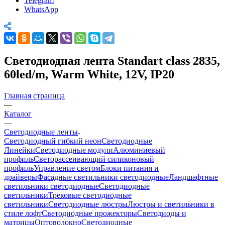
Telegram
WhatsApp
Светодиодная лента Standart class 2835,
60led/m, Warm White, 12V, IP20
Главная страница
—
Каталог
—
Светодиодные ленты
Светодиодный гибкий неон
Светодиодные
Линейки
Светодиодные модули
Алюминиевый
профиль
Светорассеивающий силиконовый
профиль
Управление светом
Блоки питания и
драйверы
Фасадные светильники светодиодные
Ландшафтные
светильники светодиодные
Светодиодные
светильники
Трековые светодиодные
светильники
Светодиодные люстры
Люстры и светильники в
стиле лофт
Светодиодные прожекторы
Светодиоды и
матрицы
Оптоволокно
Светодиодные