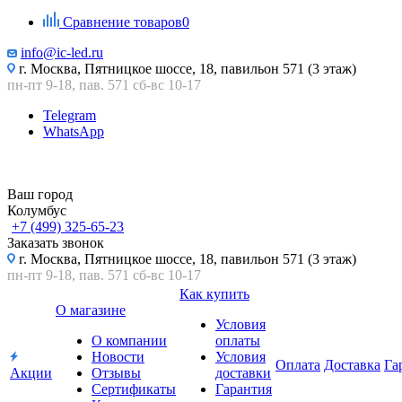
Сравнение товаров
0
info@ic-led.ru
г. Москва, Пятницкое шоссе, 18, павильон 571 (3 этаж)
пн-пт 9-18, пав. 571 сб-вс 10-17
Telegram
WhatsApp
Ваш город
Колумбус
+7 (499) 325-65-23
Заказать звонок
г. Москва, Пятницкое шоссе, 18, павильон 571 (3 этаж)
пн-пт 9-18, пав. 571 сб-вс 10-17
Как купить
О магазине
Условия
О компании
оплаты
Новости
Условия
Оплата
Доставка
Га
Акции
Отзывы
доставки
Сертификаты
Гарантия