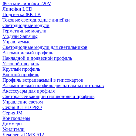
Жесткие линейки 220V
Линейки LCD
Подсветка ЖК ТВ
Токовые светодиодные линейки
Светодиодные модули
Герметичные модули
Модули Samsung
Управляемые
Светодиодные модули для светильников
Алюминиевый профиль
Накладной и подвесной профиль
Угловой профиль
Круглый профиль
Врезной профиль
Профиль встраиваемый в гипсокартон
Алюминиевый профиль для натяжных потолков
Аксессуары для профиля
Светорассеивающий силиконовый профиль
Управление светом
Серия ICLED PRO
Серия JM
Контроллеры
Диммеры
Усилители
Декодеры DMX 512