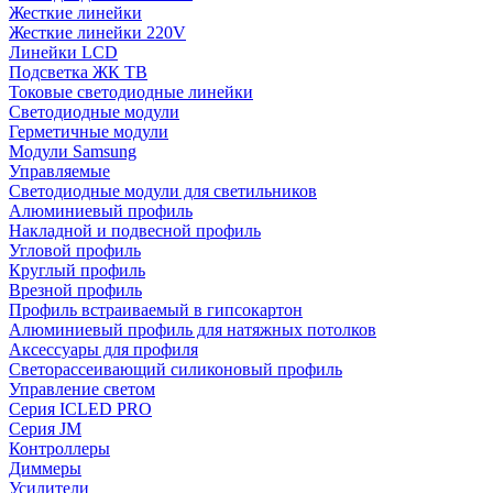
Жесткие линейки
Жесткие линейки 220V
Линейки LCD
Подсветка ЖК ТВ
Токовые светодиодные линейки
Светодиодные модули
Герметичные модули
Модули Samsung
Управляемые
Светодиодные модули для светильников
Алюминиевый профиль
Накладной и подвесной профиль
Угловой профиль
Круглый профиль
Врезной профиль
Профиль встраиваемый в гипсокартон
Алюминиевый профиль для натяжных потолков
Аксессуары для профиля
Светорассеивающий силиконовый профиль
Управление светом
Серия ICLED PRO
Серия JM
Контроллеры
Диммеры
Усилители