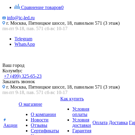
Сравнение товаров
0
info@ic-led.ru
г. Москва, Пятницкое шоссе, 18, павильон 571 (3 этаж)
пн-пт 9-18, пав. 571 сб-вс 10-17
Telegram
WhatsApp
Ваш город
Колумбус
+7 (499) 325-65-23
Заказать звонок
г. Москва, Пятницкое шоссе, 18, павильон 571 (3 этаж)
пн-пт 9-18, пав. 571 сб-вс 10-17
Как купить
О магазине
Условия
О компании
оплаты
Новости
Условия
Оплата
Доставка
Га
Акции
Отзывы
доставки
Сертификаты
Гарантия