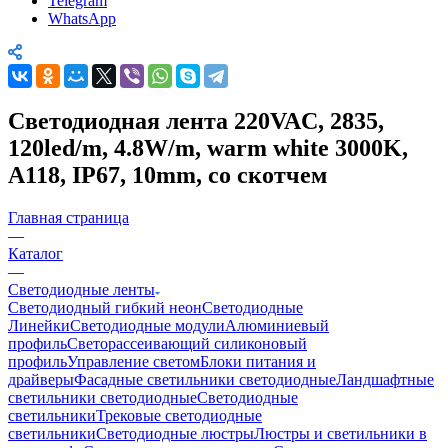
Telegram
WhatsApp
Светодиодная лента 220VAC, 2835,
120led/m, 4.8W/m, warm white 3000K,
A118, IP67, 10mm, со скотчем
Главная страница
—
Каталог
—
Светодиодные ленты
Светодиодный гибкий неон
Светодиодные
Линейки
Светодиодные модули
Алюминиевый
профиль
Светорассеивающий силиконовый
профиль
Управление светом
Блоки питания и
драйверы
Фасадные светильники светодиодные
Ландшафтные
светильники светодиодные
Светодиодные
светильники
Трековые светодиодные
светильники
Светодиодные люстры
Люстры и светильники в