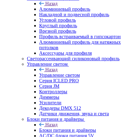
Назад
Алюминиевый профиль
Накладной и подвесной профиль
Угловой профиль
Круглый профиль
Врезной профиль
Профиль встраиваемый в гипсокартон
Алюминиевый профиль для натяжных
потолков
Аксессуары для профиля
Светорассеивающий силиконовый профиль
Управление светом
Назад
Управление светом
Серия ICLED PRO
Серия JM
Контроллеры
Диммеры
Усилители
Декодеры DMX 512
Датчики движения, звука и света
Блоки питания и драйверы
Назад
Блоки питания и драйверы
AC/DC блоки питания 5V