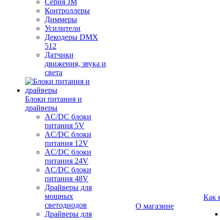
Серия JM
Контроллеры
Диммеры
Усилители
Декодеры DMX
512
Датчики
движения, звука и
света
Блоки питания и
драйверы
AC/DC блоки
питания 5V
AC/DC блоки
питания 12V
AC/DC блоки
питания 24V
AC/DC блоки
питания 48V
Драйверы для
мощных
Как 
светодиодов
О магазине
Драйверы для