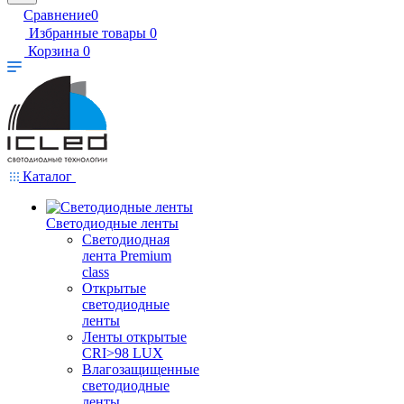
Сравнение
0
Избранные товары
0
Корзина
0
Каталог
Светодиодные ленты
Светодиодная
лента Premium
class
Открытые
светодиодные
ленты
Ленты открытые
CRI>98 LUX
Влагозащищенные
светодиодные
ленты