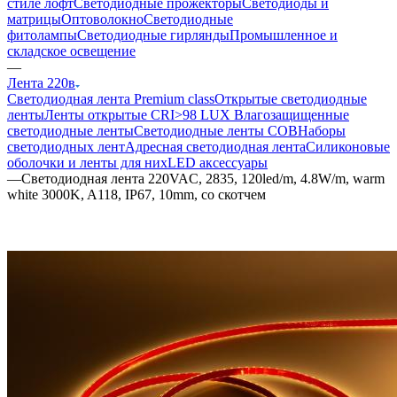
стиле лофт
Светодиодные прожекторы
Светодиоды и
матрицы
Оптоволокно
Светодиодные
фитолампы
Светодиодные гирлянды
Промышленное и
складское освещение
—
Лента 220в
Светодиодная лента Premium class
Открытые светодиодные
ленты
Ленты открытые CRI>98 LUX
Влагозащищенные
светодиодные ленты
Светодиодные ленты COB
Наборы
светодиодных лент
Адресная светодиодная лента
Силиконовые
оболочки и ленты для них
LED аксессуары
—
Светодиодная лента 220VAC, 2835, 120led/m, 4.8W/m, warm
white 3000K, A118, IP67, 10mm, со скотчем