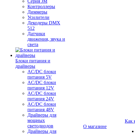
Серия JM
Контроллеры
Диммеры
Усилители
Декодеры DMX
512
Датчики
движения, звука и
света
Блоки питания и
драйверы
AC/DC блоки
питания 5V
AC/DC блоки
питания 12V
AC/DC блоки
питания 24V
AC/DC блоки
питания 48V
Драйверы для
мощных
Как 
светодиодов
О магазине
Драйверы для