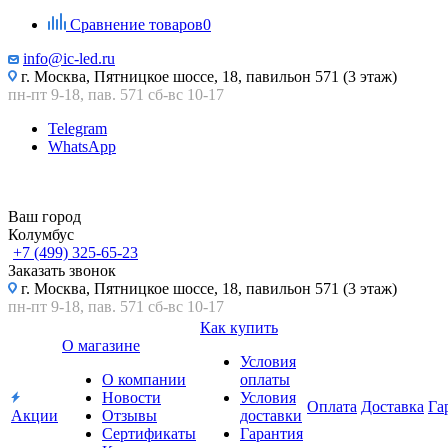
Сравнение товаров
0
info@ic-led.ru
г. Москва, Пятницкое шоссе, 18, павильон 571 (3 этаж)
пн-пт 9-18, пав. 571 сб-вс 10-17
Telegram
WhatsApp
Ваш город
Колумбус
+7 (499) 325-65-23
Заказать звонок
г. Москва, Пятницкое шоссе, 18, павильон 571 (3 этаж)
пн-пт 9-18, пав. 571 сб-вс 10-17
Как купить
О магазине
Условия
О компании
оплаты
Новости
Условия
Оплата
Доставка
Га
Акции
Отзывы
доставки
Сертификаты
Гарантия