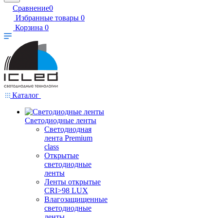
Сравнение
0
Избранные товары
0
Корзина
0
Каталог
Светодиодные ленты
Светодиодная
лента Premium
class
Открытые
светодиодные
ленты
Ленты открытые
CRI>98 LUX
Влагозащищенные
светодиодные
ленты