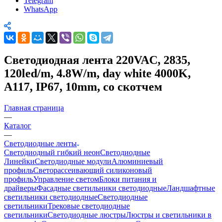
Telegram
WhatsApp
Светодиодная лента 220VAC, 2835,
120led/m, 4.8W/m, day white 4000K,
A117, IP67, 10mm, со скотчем
Главная страница
—
Каталог
—
Светодиодные ленты
Светодиодный гибкий неон
Светодиодные
Линейки
Светодиодные модули
Алюминиевый
профиль
Светорассеивающий силиконовый
профиль
Управление светом
Блоки питания и
драйверы
Фасадные светильники светодиодные
Ландшафтные
светильники светодиодные
Светодиодные
светильники
Трековые светодиодные
светильники
Светодиодные люстры
Люстры и светильники в