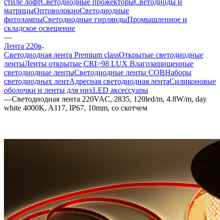
стиле лофт
Светодиодные прожекторы
Светодиоды и
матрицы
Оптоволокно
Светодиодные
фитолампы
Светодиодные гирлянды
Промышленное и
складское освещение
—
Лента 220в
Светодиодная лента Premium class
Открытые светодиодные
ленты
Ленты открытые CRI>98 LUX
Влагозащищенные
светодиодные ленты
Светодиодные ленты COB
Наборы
светодиодных лент
Адресная светодиодная лента
Силиконовые
оболочки и ленты для них
LED аксессуары
—
Светодиодная лента 220VAC, 2835, 120led/m, 4.8W/m, day
white 4000K, A117, IP67, 10mm, со скотчем