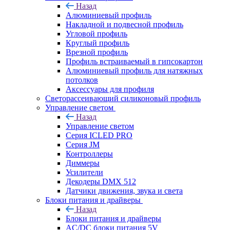
Назад
Алюминиевый профиль
Накладной и подвесной профиль
Угловой профиль
Круглый профиль
Врезной профиль
Профиль встраиваемый в гипсокартон
Алюминиевый профиль для натяжных
потолков
Аксессуары для профиля
Светорассеивающий силиконовый профиль
Управление светом
Назад
Управление светом
Серия ICLED PRO
Серия JM
Контроллеры
Диммеры
Усилители
Декодеры DMX 512
Датчики движения, звука и света
Блоки питания и драйверы
Назад
Блоки питания и драйверы
AC/DC блоки питания 5V