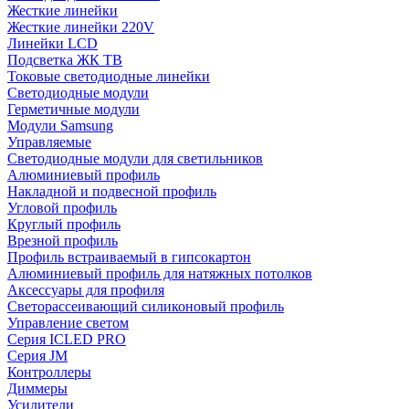
Жесткие линейки
Жесткие линейки 220V
Линейки LCD
Подсветка ЖК ТВ
Токовые светодиодные линейки
Светодиодные модули
Герметичные модули
Модули Samsung
Управляемые
Светодиодные модули для светильников
Алюминиевый профиль
Накладной и подвесной профиль
Угловой профиль
Круглый профиль
Врезной профиль
Профиль встраиваемый в гипсокартон
Алюминиевый профиль для натяжных потолков
Аксессуары для профиля
Светорассеивающий силиконовый профиль
Управление светом
Серия ICLED PRO
Серия JM
Контроллеры
Диммеры
Усилители